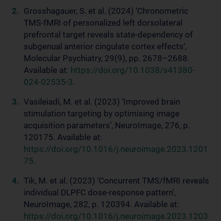
Grosshagauer, S. et al. (2024) ‘Chronometric
TMS-fMRI of personalized left dorsolateral
prefrontal target reveals state-dependency of
subgenual anterior cingulate cortex effects’,
Molecular Psychiatry, 29(9), pp. 2678–2688.
Available at:
https://doi.org/10.1038/s41380-
024-02535-3
.
Vasileiadi, M. et al. (2023) ‘Improved brain
stimulation targeting by optimising image
acquisition parameters’, NeuroImage, 276, p.
120175. Available at:
https://doi.org/10.1016/j.neuroimage.2023.1201
75
.
Tik, M. et al. (2023) ‘Concurrent TMS/fMRI reveals
individual DLPFC dose-response pattern’,
NeuroImage, 282, p. 120394. Available at:
https://doi.org/10.1016/j.neuroimage.2023.1203