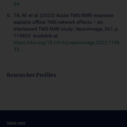
94
.
Tik, M. et al. (2023) ‘Acute TMS/fMRI response
explains offline TMS network effects – An
interleaved TMS-fMRI study’, NeuroImage, 267, p.
119833. Available at:
https://doi.org/10.1016/j.neuroimage.2022.1198
33
.
Researcher Profiles
ÜBER UNS