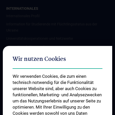
INTERNATIONALES
Internationales Profil
Information für Studierende mit Flüchtlingsstatus aus der
Ukraine
Universitätskooperationen und Netzwerke
Internationale Kooperationen
Adjunct Professorships
Wir nutzen Cookies
Student & Staff Exchange
Das KPJ der MedUni Wien
Wir verwenden Cookies, die zum einen
Graduiertentraining
technisch notwendig für die Funktionalität
Dual Career
unserer Website sind, aber auch Cookies zu
funktionellen, Marketing- und Analysezwecken
Trusted Reseach - Research Security - Foreign Interference
um das Nutzungserlebnis auf unserer Seite zu
UNESCO Lehrstuhl für Bioethik
optimieren. Mit Ihrer Einwilligung zu den
MUVI
Cookies werden sowohl von uns Daten