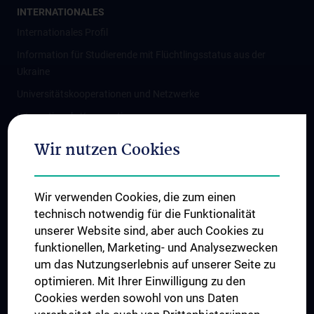
INTERNATIONALES
Internationales Profil
Information für Studierende mit Flüchtlingsstatus aus der
Ukraine
Universitätskooperationen und Netzwerke
Internationale Kooperationen
Adjunct Professorships
Wir nutzen Cookies
Student & Staff Exchange
Das KPJ der MedUni Wien
Wir verwenden Cookies, die zum einen
Graduiertentraining
technisch notwendig für die Funktionalität
Dual Career
unserer Website sind, aber auch Cookies zu
funktionellen, Marketing- und Analysezwecken
Trusted Reseach - Research Security - Foreign Interference
um das Nutzungserlebnis auf unserer Seite zu
UNESCO Lehrstuhl für Bioethik
optimieren. Mit Ihrer Einwilligung zu den
MUVI
Cookies werden sowohl von uns Daten