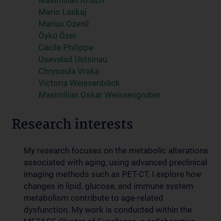
Maximilian Krisch
Mario Laskaj
Marius Ozenil
Öykü Özer
Cécile Philippe
Usevalad Ustsinau
Chrysoula Vraka
Victoria Weissenböck
Maximilian Oskar Weissengruber
Research interests
My research focuses on the metabolic alterations
associated with aging, using advanced preclinical
imaging methods such as PET-CT. I explore how
changes in lipid, glucose, and immune system
metabolism contribute to age-related
dysfunction. My work is conducted within the