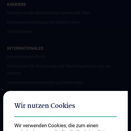
KARRIERE
Karriere an der Medizinischen Universität Wien
Karriereentwicklung an der MedUni Wien
Offene Stellen
INTERNATIONALES
Internationales Profil
Information für Studierende mit Flüchtlingsstatus aus der
Ukraine
Universitätskooperationen und Netzwerke
Internationale Kooperationen
Adjunct Professorships
Wir nutzen Cookies
Student & Staff Exchange
Das KPJ der MedUni Wien
Wir verwenden Cookies, die zum einen
Graduiertentraining