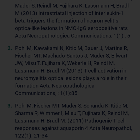
Mader S, Reindl M, Fujihara K, Lassmann H, Bradl
M (2013) Intrastriatal injection of interleukin-1
beta triggers the formation of neuromyelitis
optica-like lesions in NMO-IgG seropositive rats
Acta Neuropathologica Communications, 1(1) : 5
Pohl M, Kawakami N, Kitic M, Bauer J, Martins R,
Fischer MT, Machado-Santos J, Mader S, Ellwart
JW, Misu T, Fujihara K, Wekerle H, Reindl M,
Lassmann H, Bradl M (2013) T cell-activation in
neuromyelitis optica lesions plays a role in their
formation Acta Neuropathologica
Communications, : 1(1):85
Pohl M, Fischer MT, Mader S, Schanda K, Kitic M,
Sharma R, Wimmer I, Misu T, Fujihara K, Reindl M,
Lassmann H, Bradl M. (2011) Pathogenic T cell
responses against aquaporin 4 Acta Neuropathol,
122(1): 21-34