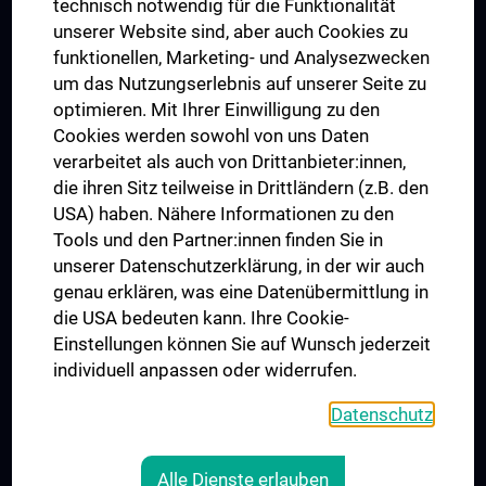
technisch notwendig für die Funktionalität
Dual Career
unserer Website sind, aber auch Cookies zu
funktionellen, Marketing- und Analysezwecken
Trusted Reseach - Research Security - Foreign Interference
um das Nutzungserlebnis auf unserer Seite zu
UNESCO Lehrstuhl für Bioethik
optimieren. Mit Ihrer Einwilligung zu den
MUVI
Cookies werden sowohl von uns Daten
verarbeitet als auch von Drittanbieter:innen,
die ihren Sitz teilweise in Drittländern (z.B. den
USA) haben. Nähere Informationen zu den
Folgen Sie uns auf
Tools und den Partner:innen finden Sie in
unserer Datenschutzerklärung, in der wir auch
genau erklären, was eine Datenübermittlung in
die USA bedeuten kann. Ihre Cookie-
Einstellungen können Sie auf Wunsch jederzeit
individuell anpassen oder widerrufen.
PRESSE
JOBS
Datenschutz
MEDUNI SHOP
RECHTLICHES
Alle Dienste erlauben