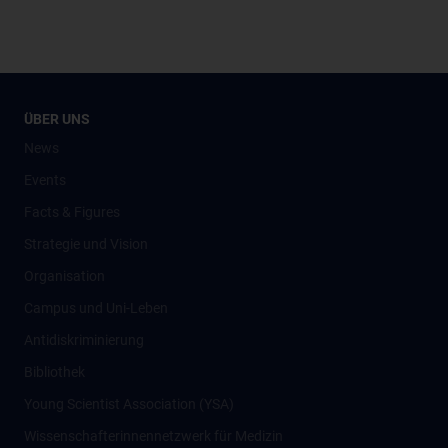
ÜBER UNS
News
Events
Facts & Figures
Strategie und Vision
Organisation
Campus und Uni-Leben
Antidiskriminierung
Bibliothek
Young Scientist Association (YSA)
Wissenschafter­innennetzwerk für Medizin