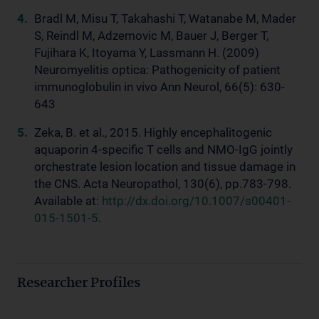
Bradl M, Misu T, Takahashi T, Watanabe M, Mader
S, Reindl M, Adzemovic M, Bauer J, Berger T,
Fujihara K, Itoyama Y, Lassmann H. (2009)
Neuromyelitis optica: Pathogenicity of patient
immunoglobulin in vivo Ann Neurol, 66(5): 630-
643
Zeka, B. et al., 2015. Highly encephalitogenic
aquaporin 4-specific T cells and NMO-IgG jointly
orchestrate lesion location and tissue damage in
the CNS. Acta Neuropathol, 130(6), pp.783-798.
Available at:
http://dx.doi.org/10.1007/s00401-
015-1501-5
.
Researcher Profiles