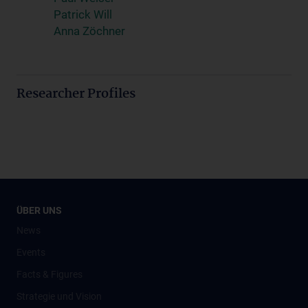
Patrick Will
Anna Zöchner
Researcher Profiles
ÜBER UNS
News
Events
Facts & Figures
Strategie und Vision