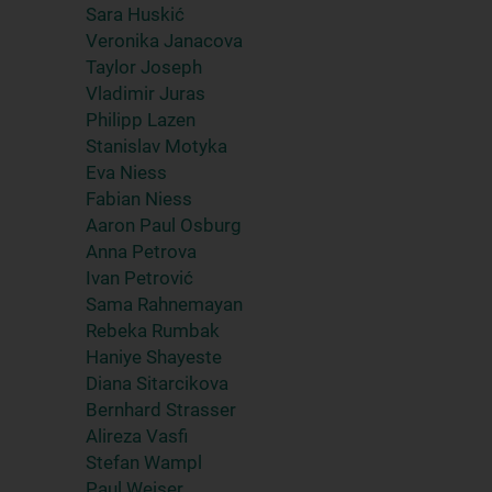
Sara Huskić
Veronika Janacova
Taylor Joseph
Vladimir Juras
Philipp Lazen
Stanislav Motyka
Eva Niess
Fabian Niess
Aaron Paul Osburg
Anna Petrova
Ivan Petrović
Sama Rahnemayan
Rebeka Rumbak
Haniye Shayeste
Diana Sitarcikova
Bernhard Strasser
Alireza Vasfi
Stefan Wampl
Paul Weiser