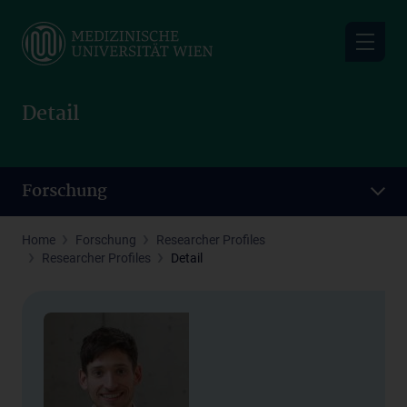
Skip
to
main
content
Detail
Forschung
Home
Forschung
Researcher Profiles
Researcher Profiles
Detail