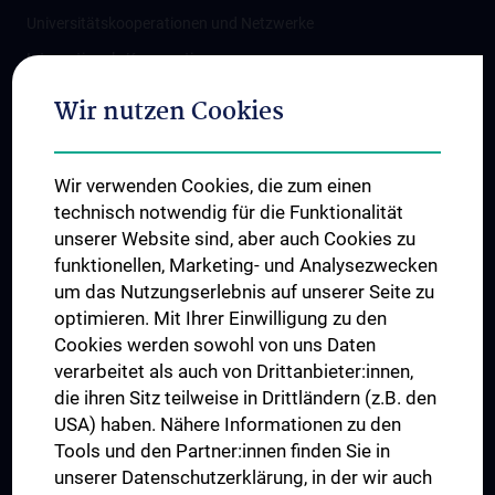
Universitätskooperationen und Netzwerke
Internationale Kooperationen
Adjunct Professorships
Wir nutzen Cookies
Student & Staff Exchange
Das KPJ der MedUni Wien
Wir verwenden Cookies, die zum einen
Graduiertentraining
technisch notwendig für die Funktionalität
Dual Career
unserer Website sind, aber auch Cookies zu
funktionellen, Marketing- und Analysezwecken
Trusted Reseach - Research Security - Foreign Interference
um das Nutzungserlebnis auf unserer Seite zu
UNESCO Lehrstuhl für Bioethik
optimieren. Mit Ihrer Einwilligung zu den
MUVI
Cookies werden sowohl von uns Daten
verarbeitet als auch von Drittanbieter:innen,
die ihren Sitz teilweise in Drittländern (z.B. den
USA) haben. Nähere Informationen zu den
Folgen Sie uns auf
Tools und den Partner:innen finden Sie in
unserer Datenschutzerklärung, in der wir auch