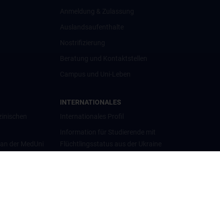
Anmeldung & Zulassung
Auslandsaufenthalte
Nostrifizierung
Beratung und Kontaktstellen
Campus und Uni-Leben
INTERNATIONALES
zinischen
Internationales Profil
Information für Studierende mit
 an der MedUni
Flüchtlingsstatus aus der Ukraine
Universitätskooperationen und
Netzwerke
Internationale Kooperationen
Adjunct Professorships
Student & Staff Exchange