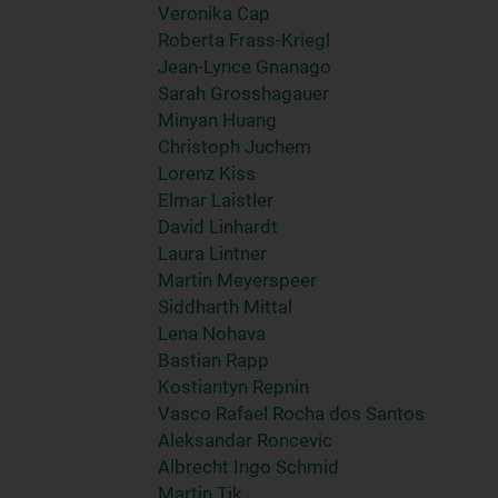
Veronika Cap
Roberta Frass-Kriegl
Jean-Lynce Gnanago
Sarah Grosshagauer
Minyan Huang
Christoph Juchem
Lorenz Kiss
Elmar Laistler
David Linhardt
Laura Lintner
Martin Meyerspeer
Siddharth Mittal
Lena Nohava
Bastian Rapp
Kostiantyn Repnin
Vasco Rafael Rocha dos Santos
Aleksandar Roncevic
Albrecht Ingo Schmid
Martin Tik