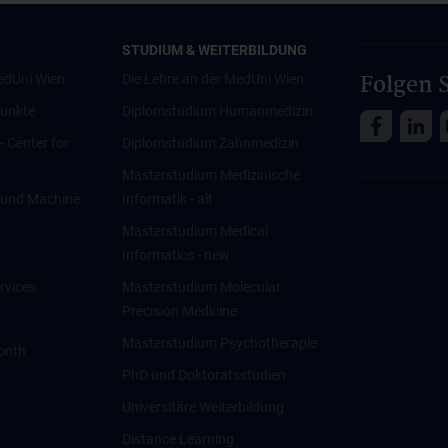
STUDIUM & WEITERBILDUNG
Folgen S
edUni Wien
Die Lehre an der MedUni Wien
unkte
Diplomstudium Humanmedizin
 - Center for
Diplomstudium Zahnmedizin
Masterstudium Medizinische
ce und Machine
Informatik - alt
Masterstudium Medical
Informatics - new
rvices
Masterstudium Molecular
Precision Medicine
Masterstudium Psychotherapie
onth
PhD und Doktoratsstudien
Universitäre Weiterbildung
Distance Learning