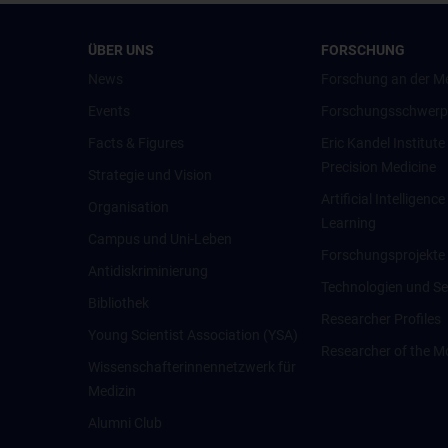
ÜBER UNS
FORSCHUNG
News
Forschung an der M
Events
Forschungsschwerp
Facts & Figures
Eric Kandel Institute
Precision Medicine
Strategie und Vision
Artificial Intelligen
Organisation
Learning
Campus und Uni-Leben
Forschungsprojekte
Antidiskriminierung
Technologien und Se
Bibliothek
Researcher Profiles
Young Scientist Association (YSA)
Researcher of the M
Wissenschafter­innennetzwerk für
Medizin
Alumni Club