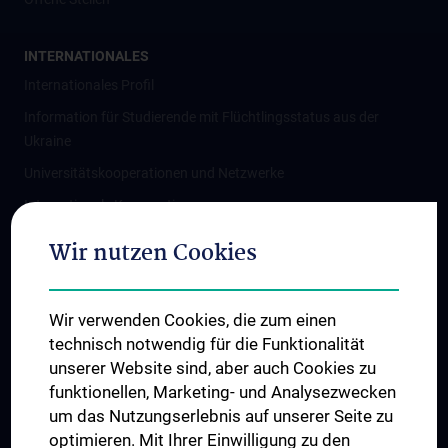
INTERNATIONALES
Internationales Profil
Information für Studierende mit Flüchtlingsstatus aus der
Ukraine
Universitätskooperationen und Netzwerke
Internationale Kooperationen
Adjunct Professorships
Wir nutzen Cookies
Student & Staff Exchange
Das KPJ der MedUni Wien
Wir verwenden Cookies, die zum einen
Graduiertentraining
technisch notwendig für die Funktionalität
Dual Career
unserer Website sind, aber auch Cookies zu
funktionellen, Marketing- und Analysezwecken
Trusted Reseach - Research Security - Foreign Interference
um das Nutzungserlebnis auf unserer Seite zu
UNESCO Lehrstuhl für Bioethik
optimieren. Mit Ihrer Einwilligung zu den