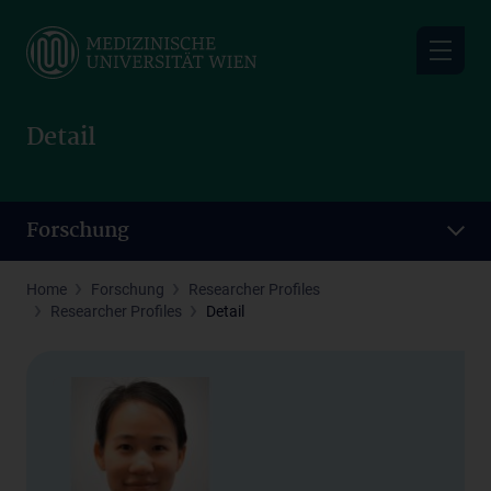
Skip
to
main
content
Detail
Forschung
Home
Forschung
Researcher Profiles
Researcher Profiles
Detail