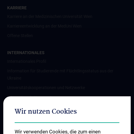
KARRIERE
Karriere an der Medizinischen Universität Wien
Karriereentwicklung an der MedUni Wien
Offene Stellen
INTERNATIONALES
Internationales Profil
Information für Studierende mit Flüchtlingsstatus aus der
Ukraine
Universitätskooperationen und Netzwerke
Internationale Kooperationen
Adjunct Professorships
Wir nutzen Cookies
Student & Staff Exchange
Das KPJ der MedUni Wien
Wir verwenden Cookies, die zum einen