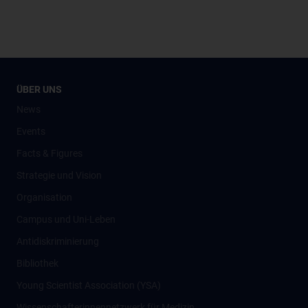
ÜBER UNS
News
Events
Facts & Figures
Strategie und Vision
Organisation
Campus und Uni-Leben
Antidiskriminierung
Bibliothek
Young Scientist Association (YSA)
Wissenschafter­innennetzwerk für Medizin