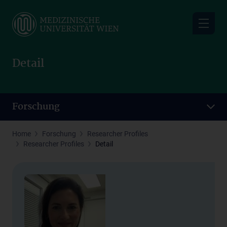
Skip
to
main
content
Detail
Forschung
Home
Forschung
Researcher Profiles
Researcher Profiles
Detail