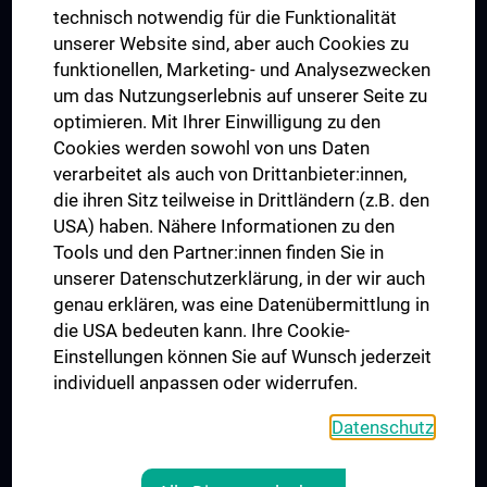
Graduiertentraining
technisch notwendig für die Funktionalität
Dual Career
unserer Website sind, aber auch Cookies zu
funktionellen, Marketing- und Analysezwecken
Trusted Reseach - Research Security - Foreign Interference
um das Nutzungserlebnis auf unserer Seite zu
UNESCO Lehrstuhl für Bioethik
optimieren. Mit Ihrer Einwilligung zu den
MUVI
Cookies werden sowohl von uns Daten
verarbeitet als auch von Drittanbieter:innen,
die ihren Sitz teilweise in Drittländern (z.B. den
USA) haben. Nähere Informationen zu den
Folgen Sie uns auf
Tools und den Partner:innen finden Sie in
unserer Datenschutzerklärung, in der wir auch
genau erklären, was eine Datenübermittlung in
die USA bedeuten kann. Ihre Cookie-
Einstellungen können Sie auf Wunsch jederzeit
individuell anpassen oder widerrufen.
PRESSE
JOBS
Datenschutz
MEDUNI SHOP
RECHTLICHES