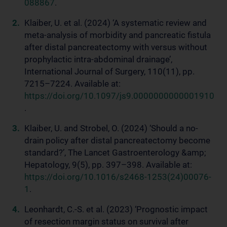
088867
.
Klaiber, U. et al. (2024) ‘A systematic review and
meta-analysis of morbidity and pancreatic fistula
after distal pancreatectomy with versus without
prophylactic intra-abdominal drainage’,
International Journal of Surgery, 110(11), pp.
7215–7224. Available at:
https://doi.org/10.1097/js9.0000000000001910
.
Klaiber, U. and Strobel, O. (2024) ‘Should a no-
drain policy after distal pancreatectomy become
standard?’, The Lancet Gastroenterology &amp;
Hepatology, 9(5), pp. 397–398. Available at:
https://doi.org/10.1016/s2468-1253(24)00076-
1
.
Leonhardt, C.-S. et al. (2023) ‘Prognostic impact
of resection margin status on survival after