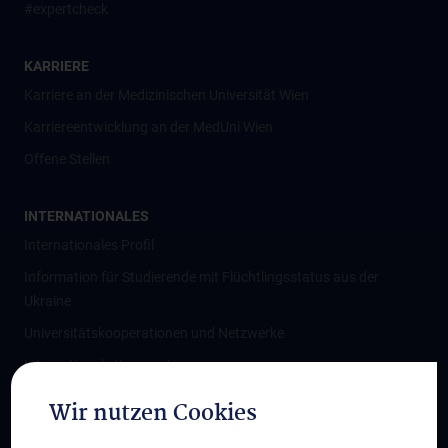
#expertcheck
KARRIERE
Karriere an der Medizinischen Universität Wien
Karriereentwicklung an der MedUni Wien
Offene Stellen
INTERNATIONALES
Internationales Profil
Information für Studierende mit Flüchtlingsstatus aus der
Ukraine
Universitätskooperationen und Netzwerke
Internationale Kooperationen
Adjunct Professorships
Wir nutzen Cookies
Student & Staff Exchange