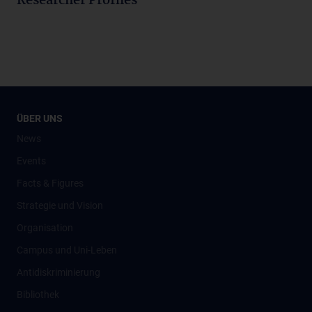
Researcher Profiles
ÜBER UNS
News
Events
Facts & Figures
Strategie und Vision
Organisation
Campus und Uni-Leben
Antidiskriminierung
Bibliothek