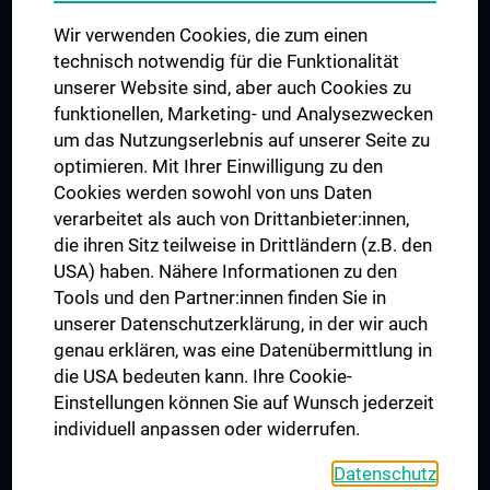
Das KPJ der MedUni Wien
Wir verwenden Cookies, die zum einen
Graduiertentraining
technisch notwendig für die Funktionalität
Dual Career
unserer Website sind, aber auch Cookies zu
funktionellen, Marketing- und Analysezwecken
Trusted Reseach - Research Security - Foreign Interference
um das Nutzungserlebnis auf unserer Seite zu
UNESCO Lehrstuhl für Bioethik
optimieren. Mit Ihrer Einwilligung zu den
MUVI
Cookies werden sowohl von uns Daten
verarbeitet als auch von Drittanbieter:innen,
die ihren Sitz teilweise in Drittländern (z.B. den
USA) haben. Nähere Informationen zu den
Folgen Sie uns auf
Tools und den Partner:innen finden Sie in
unserer Datenschutzerklärung, in der wir auch
genau erklären, was eine Datenübermittlung in
die USA bedeuten kann. Ihre Cookie-
Einstellungen können Sie auf Wunsch jederzeit
individuell anpassen oder widerrufen.
PRESSE
JOBS
Datenschutz