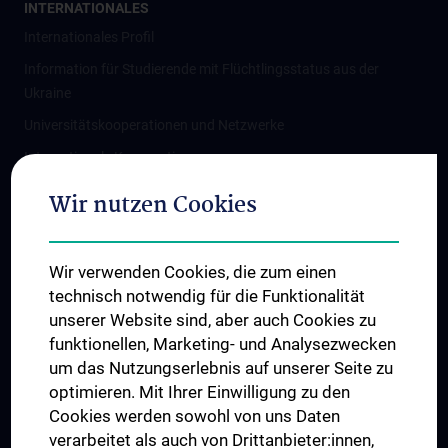
INTERNATIONALES
Internationales Profil
Information für Studierende mit Flüchtlingsstatus aus der
Ukraine
Universitätskooperationen und Netzwerke
Internationale Kooperationen
Adjunct Professorships
Wir nutzen Cookies
Student & Staff Exchange
Das KPJ der MedUni Wien
Wir verwenden Cookies, die zum einen
Graduiertentraining
technisch notwendig für die Funktionalität
Dual Career
unserer Website sind, aber auch Cookies zu
funktionellen, Marketing- und Analysezwecken
Trusted Reseach - Research Security - Foreign Interference
um das Nutzungserlebnis auf unserer Seite zu
UNESCO Lehrstuhl für Bioethik
optimieren. Mit Ihrer Einwilligung zu den
MUVI
Cookies werden sowohl von uns Daten
verarbeitet als auch von Drittanbieter:innen,