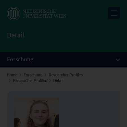
Skip
to
main
content
Detail
Forschung
Home
Forschung
Researcher Profiles
Researcher Profiles
Detail