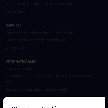
MedUni Wien-Tipp: Richtiges Händewaschen
#expertcheck
KARRIERE
Karriere an der Medizinischen Universität Wien
Karriereentwicklung an der MedUni Wien
Offene Stellen
INTERNATIONALES
Internationales Profil
Information für Studierende mit Flüchtlingsstatus aus der
Ukraine
Universitätskooperationen und Netzwerke
Internationale Kooperationen
Adjunct Professorships