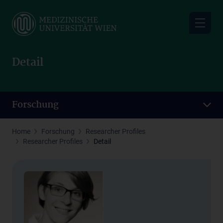
Skip
to
main
content
Detail
Forschung
Home
Forschung
Researcher Profiles
Researcher Profiles
Detail