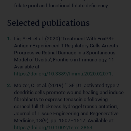
folate pool and functional folate deficiency.
Selected publications
Liu, Y.-H. et al. (2020) ‘Treatment With FoxP3+
Antigen-Experienced T Regulatory Cells Arrests
Progressive Retinal Damage in a Spontaneous
Model of Uveitis’, Frontiers in Immunology, 11.
Available at:
https://doi.org/10.3389/fimmu.2020.02071
.
Mölzer, C. et al. (2019) ‘TGF‐β1‐activated type 2
dendritic cells promote wound healing and induce
fibroblasts to express tenascin c following
corneal full‐thickness hydrogel transplantation’,
Journal of Tissue Engineering and Regenerative
Medicine, 13(9), pp. 1507–1517. Available at:
https://doi.org/10.1002/term.2853
.