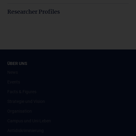
Researcher Profiles
ÜBER UNS
News
Events
Facts & Figures
Strategie und Vision
Organisation
Campus und Uni-Leben
Antidiskriminierung