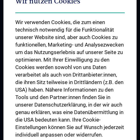
Wir nutzen Cookies
Student & Staff Exchange
Das KPJ der MedUni Wien
Wir verwenden Cookies, die zum einen
Graduiertentraining
technisch notwendig für die Funktionalität
Dual Career
unserer Website sind, aber auch Cookies zu
funktionellen, Marketing- und Analysezwecken
Trusted Reseach - Research Security - Foreign Interference
um das Nutzungserlebnis auf unserer Seite zu
UNESCO Lehrstuhl für Bioethik
optimieren. Mit Ihrer Einwilligung zu den
MUVI
Cookies werden sowohl von uns Daten
verarbeitet als auch von Drittanbieter:innen,
die ihren Sitz teilweise in Drittländern (z.B. den
USA) haben. Nähere Informationen zu den
Folgen Sie uns auf
Tools und den Partner:innen finden Sie in
unserer Datenschutzerklärung, in der wir auch
genau erklären, was eine Datenübermittlung in
die USA bedeuten kann. Ihre Cookie-
Einstellungen können Sie auf Wunsch jederzeit
individuell anpassen oder widerrufen.
PRESSE