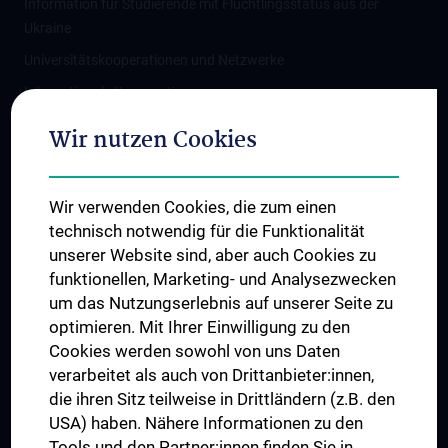
Information für Studierende mit Flüchtlingsstatus aus der
Ukraine
Universitätskooperationen und Netzwerke
Internationale Kooperationen
Adjunct Professorships
Wir nutzen Cookies
Student & Staff Exchange
Das KPJ der MedUni Wien
Wir verwenden Cookies, die zum einen
Graduiertentraining
technisch notwendig für die Funktionalität
Dual Career
unserer Website sind, aber auch Cookies zu
funktionellen, Marketing- und Analysezwecken
Trusted Reseach - Research Security - Foreign Interference
um das Nutzungserlebnis auf unserer Seite zu
UNESCO Lehrstuhl für Bioethik
optimieren. Mit Ihrer Einwilligung zu den
MUVI
Cookies werden sowohl von uns Daten
verarbeitet als auch von Drittanbieter:innen,
die ihren Sitz teilweise in Drittländern (z.B. den
USA) haben. Nähere Informationen zu den
Folgen Sie uns auf
Tools und den Partner:innen finden Sie in