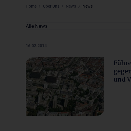
Home
Über Uns
News
News
Alle News
16.02.2014
Führe
gegen
und V