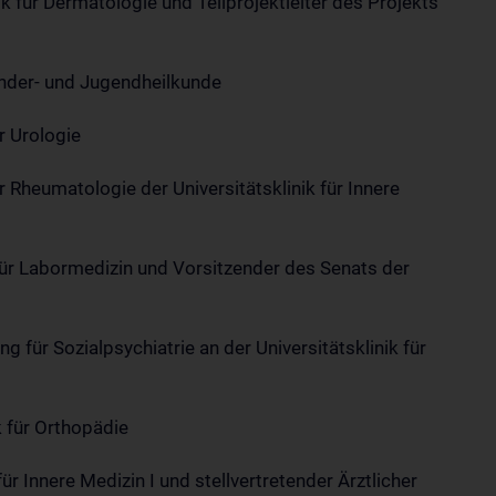
k für Dermatologie und Teilprojektleiter des Projekts
 Kinder- und Jugendheilkunde
ür Urologie
r Rheumatologie der Universitätsklinik für Innere
 für Labormedizin und Vorsitzender des Senats der
g für Sozialpsychiatrie an der Universitätsklinik für
k für Orthopädie
 für Innere Medizin I und stellvertretender Ärztlicher