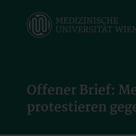
Skip
to
main
content
Offener Brief: 
protestieren geg