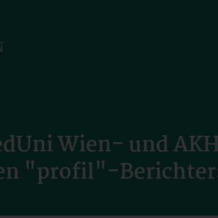
MedUni Wien- und AK
en "profil"-Berichte