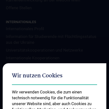
Karriereentwicklung an der MedUni Wien
Offene Stellen
INTERNATIONALES
Internationales Profil
Information für Studierende mit Flüchtlingsstatus
aus der Ukraine
Universitätskooperationen und Netzwerke
Internationale Kooperationen
Adjunct Professorships
Student & Staff Exchange
Wir nutzen Cookies
Das KPJ der MedUni Wien
Graduiertentraining
Wir verwenden Cookies, die zum einen
Dual Career
technisch notwendig für die Funktionalität
unserer Website sind, aber auch Cookies zu
Trusted Reseach - Research Security - Foreign