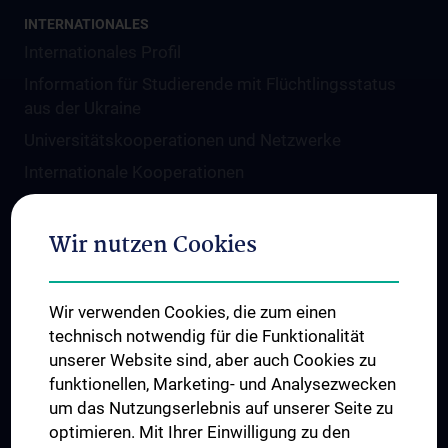
INTERNATIONALES
Internationales Profil
Information für Studierende mit Flüchtlingsstatus
aus der Ukraine
Universitätskooperationen und Netzwerke
Internationale Kooperationen
Adjunct Professorships
Student & Staff Exchange
Wir nutzen Cookies
Das KPJ der MedUni Wien
Graduiertentraining
Wir verwenden Cookies, die zum einen
Dual Career
technisch notwendig für die Funktionalität
unserer Website sind, aber auch Cookies zu
Trusted Reseach - Research Security - Foreign
funktionellen, Marketing- und Analysezwecken
Interference
um das Nutzungserlebnis auf unserer Seite zu
UNESCO Lehrstuhl für Bioethik
optimieren. Mit Ihrer Einwilligung zu den