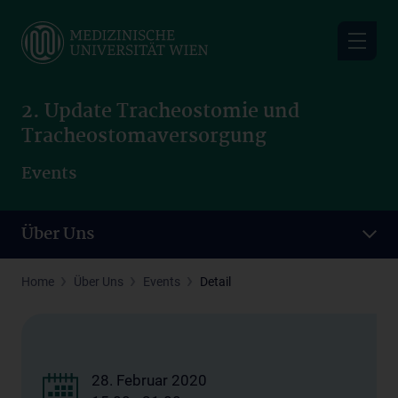
Skip
to
main
content
2. Update Tracheostomie und
Tracheostomaversorgung
Events
Über Uns
Home
Über Uns
Events
Detail
28. Februar 2020