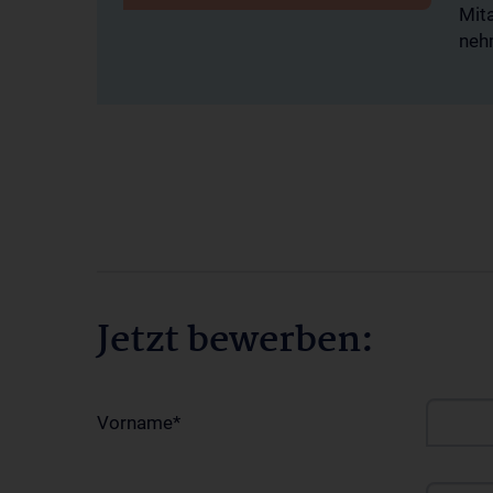
r
Mita
neh
Jetzt bewerben:
Vorname
*