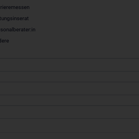
rrieremessen
tungsinserat
sonalberater:in
dere