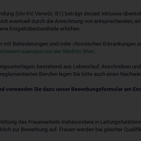
ung (Uni-KV, VerwGr. B1) beträgt derzeit inklusive überkoll
nn sich eventuell durch die Anrechnung von entsprechenden, 
ene Entgeltsbestandteile erhöhen.
 mit Behinderungen und/oder chronischen Erkrankungen und
ertenvertrauensperson der MedUni Wien
.
ungsunterlagen, bestehend aus Lebenslauf, Anschreiben und 
reglementierten Berufen legen Sie bitte auch einen Nachwe
nd verwenden Sie dazu unser Bewerbungsformular am Ende
Erhöhung des Frauenanteils insbesondere in Leitungsfunktio
ücklich zur Bewerbung auf. Frauen werden bei gleicher Quali