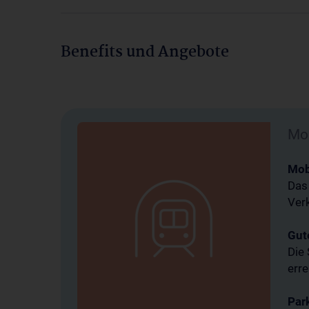
Benefits und Angebote
Mob
Mob
Das
Ver
Gut
Die 
erre
Par