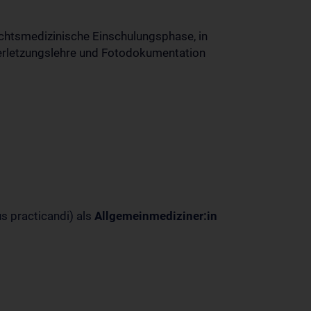
ichtsmedizinische Einschulungsphase, in
erletzungslehre und Fotodokumentation
s practicandi) als
Allgemeinmediziner:in