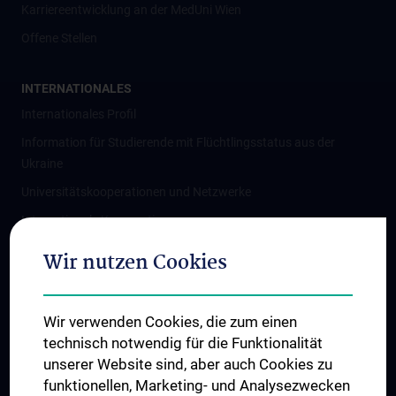
Karriereentwicklung an der MedUni Wien
Offene Stellen
INTERNATIONALES
Internationales Profil
Information für Studierende mit Flüchtlingsstatus aus der
Ukraine
Universitätskooperationen und Netzwerke
Internationale Kooperationen
Adjunct Professorships
Wir nutzen Cookies
Student & Staff Exchange
Das KPJ der MedUni Wien
Wir verwenden Cookies, die zum einen
Graduiertentraining
technisch notwendig für die Funktionalität
Dual Career
unserer Website sind, aber auch Cookies zu
funktionellen, Marketing- und Analysezwecken
Trusted Reseach - Research Security - Foreign Interference