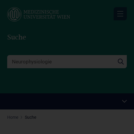
Skip
to
main
content
Suche
Home
Suche