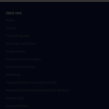
ÜBER UNS
News
Events
Facts & Figures
Strategie und Vision
Organisation
Campus und Uni-Leben
Antidiskriminierung
Bibliothek
Young Scientist Association (YSA)
Wissenschafter­innennetzwerk für Medizin
Alumni Club
Kooperationen