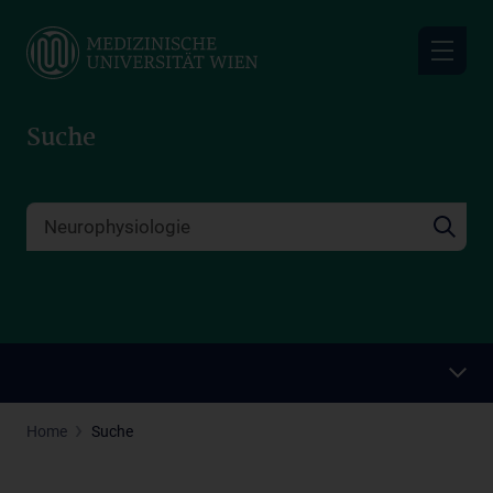
Skip
to
main
content
Suche
Home
Suche