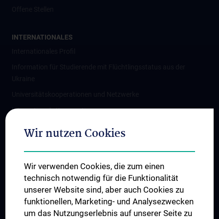
Offene Stellen
INTERNATIONALES
Internationales Profil
Information für Studierende mit Flüchtlingsstatus aus der
Ukraine
Universitätskooperationen und Netzwerke
Internationale Kooperationen
Adjunct Professorships
Wir nutzen Cookies
Student & Staff Exchange
Das KPJ der MedUni Wien
Wir verwenden Cookies, die zum einen
Graduiertentraining
technisch notwendig für die Funktionalität
Dual Career
unserer Website sind, aber auch Cookies zu
funktionellen, Marketing- und Analysezwecken
Trusted Reseach - Research Security - Foreign Interference
um das Nutzungserlebnis auf unserer Seite zu