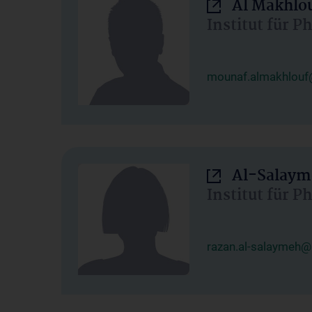
Al Makhlo
Institut für 
mounaf.almakhlouf
Al-Salaym
Institut für 
razan.al-salaymeh@