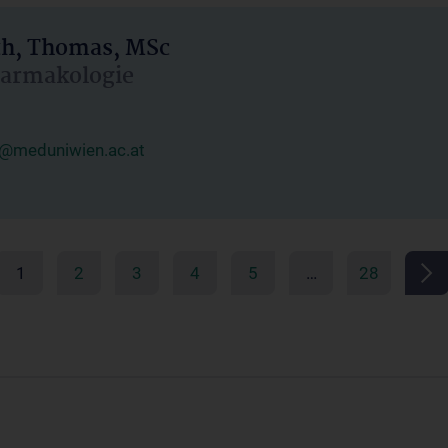
h, Thomas, MSc
Pharmakologie
@meduniwien.ac.at
1
2
3
4
5
…
28