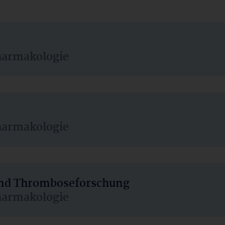
harmakologie
harmakologie
 und Thromboseforschung
harmakologie