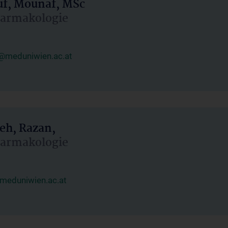
uf, Mounaf, MSc
Pharmakologie
@meduniwien.ac.at
eh, Razan,
Pharmakologie
meduniwien.ac.at