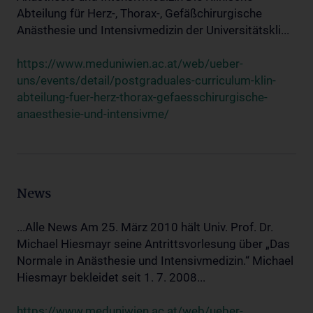
Abteilung für Herz-, Thorax-, Gefäßchirurgische
Anästhesie und Intensivmedizin der Universitätskli...
https://www.meduniwien.ac.at/web/ueber-
uns/events/detail/postgraduales-curriculum-klin-
abteilung-fuer-herz-thorax-gefaesschirurgische-
anaesthesie-und-intensivme/
News
...Alle News Am 25. März 2010 hält Univ. Prof. Dr.
Michael Hiesmayr seine Antrittsvorlesung über „Das
Normale in Anästhesie und Intensivmedizin.“ Michael
Hiesmayr bekleidet seit 1. 7. 2008...
https://www.meduniwien.ac.at/web/ueber-