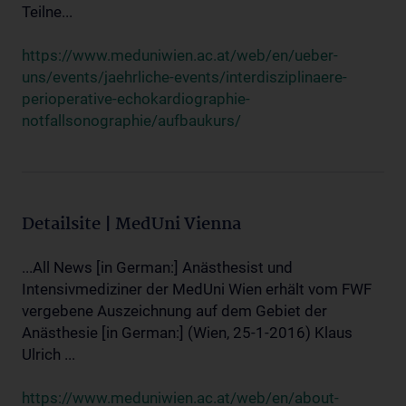
Teilne...
https://www.meduniwien.ac.at/web/en/ueber-
uns/events/jaehrliche-events/interdisziplinaere-
perioperative-echokardiographie-
notfallsonographie/aufbaukurs/
Detailsite | MedUni Vienna
...All News [in German:] Anästhesist und
Intensivmediziner der MedUni Wien erhält vom FWF
vergebene Auszeichnung auf dem Gebiet der
Anästhesie [in German:] (Wien, 25-1-2016) Klaus
Ulrich ...
https://www.meduniwien.ac.at/web/en/about-