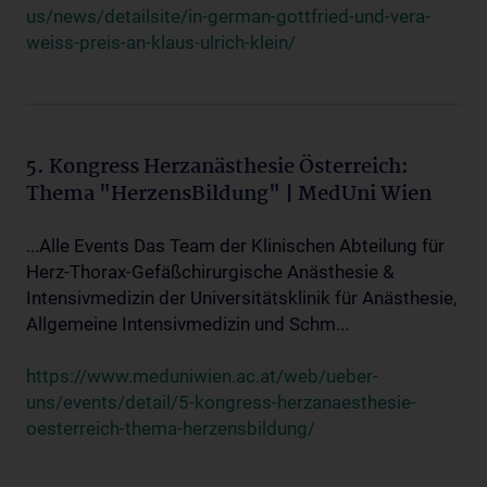
us/news/detailsite/in-german-gottfried-und-vera-
weiss-preis-an-klaus-ulrich-klein/
5. Kongress Herzanästhesie Österreich:
Thema "HerzensBildung" | MedUni Wien
...Alle Events Das Team der Klinischen Abteilung für
Herz-Thorax-Gefäßchirurgische Anästhesie &
Intensivmedizin der Universitätsklinik für Anästhesie,
Allgemeine Intensivmedizin und Schm...
https://www.meduniwien.ac.at/web/ueber-
uns/events/detail/5-kongress-herzanaesthesie-
oesterreich-thema-herzensbildung/