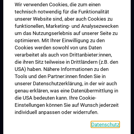
Wir verwenden Cookies, die zum einen
Graduiertentraining
technisch notwendig für die Funktionalität
Dual Career
unserer Website sind, aber auch Cookies zu
funktionellen, Marketing- und Analysezwecken
Trusted Reseach - Research Security - Foreign Interference
um das Nutzungserlebnis auf unserer Seite zu
UNESCO Lehrstuhl für Bioethik
optimieren. Mit Ihrer Einwilligung zu den
MUVI
Cookies werden sowohl von uns Daten
verarbeitet als auch von Drittanbieter:innen,
die ihren Sitz teilweise in Drittländern (z.B. den
USA) haben. Nähere Informationen zu den
Folgen Sie uns auf
Tools und den Partner:innen finden Sie in
unserer Datenschutzerklärung, in der wir auch
genau erklären, was eine Datenübermittlung in
die USA bedeuten kann. Ihre Cookie-
Einstellungen können Sie auf Wunsch jederzeit
individuell anpassen oder widerrufen.
PRESSE
JOBS
Datenschutz
MEDUNI SHOP