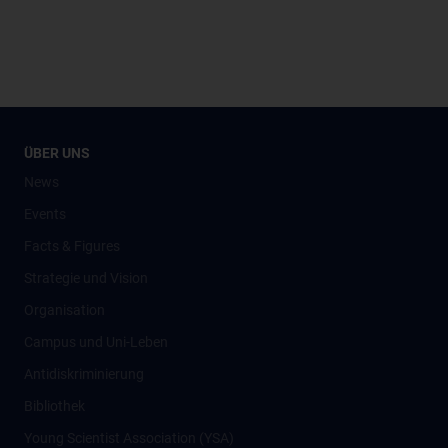
ÜBER UNS
News
Events
Facts & Figures
Strategie und Vision
Organisation
Campus und Uni-Leben
Antidiskriminierung
Bibliothek
Young Scientist Association (YSA)