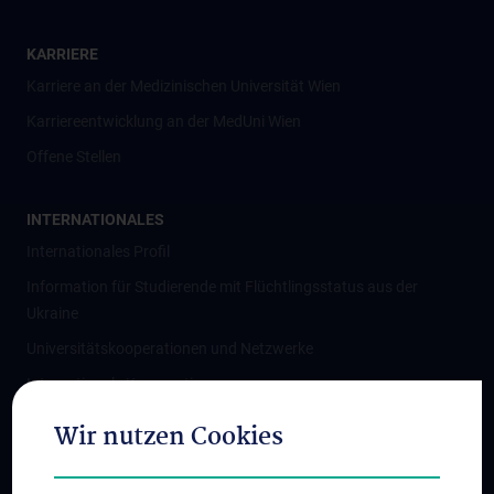
KARRIERE
Karriere an der Medizinischen Universität Wien
Karriereentwicklung an der MedUni Wien
Offene Stellen
INTERNATIONALES
Internationales Profil
Information für Studierende mit Flüchtlingsstatus aus der
Ukraine
Universitätskooperationen und Netzwerke
Internationale Kooperationen
Adjunct Professorships
Wir nutzen Cookies
Student & Staff Exchange
Das KPJ der MedUni Wien