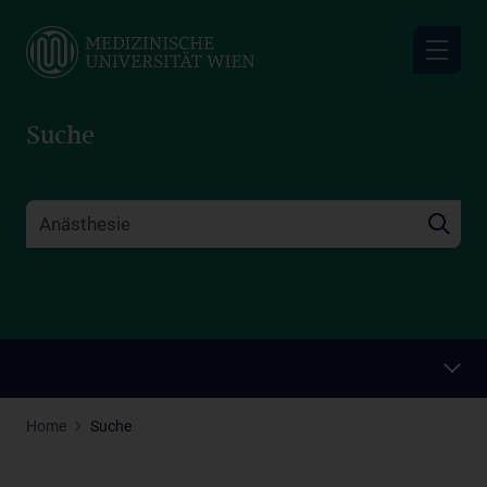
Skip
to
main
content
Suche
Home
Suche