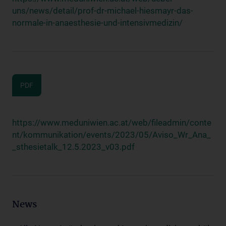
uns/news/detail/prof-dr-michael-hiesmayr-das-
normale-in-anaesthesie-und-intensivmedizin/
PDF
https://www.meduniwien.ac.at/web/fileadmin/conte
nt/kommunikation/events/2023/05/Aviso_Wr_Ana_
_sthesietalk_12.5.2023_v03.pdf
News