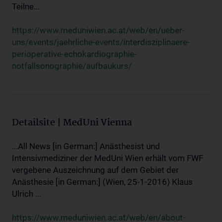
Teilne...
https://www.meduniwien.ac.at/web/en/ueber-
uns/events/jaehrliche-events/interdisziplinaere-
perioperative-echokardiographie-
notfallsonographie/aufbaukurs/
Detailsite | MedUni Vienna
...All News [in German:] Anästhesist und
Intensivmediziner der MedUni Wien erhält vom FWF
vergebene Auszeichnung auf dem Gebiet der
Anästhesie [in German:] (Wien, 25-1-2016) Klaus
Ulrich ...
https://www.meduniwien.ac.at/web/en/about-