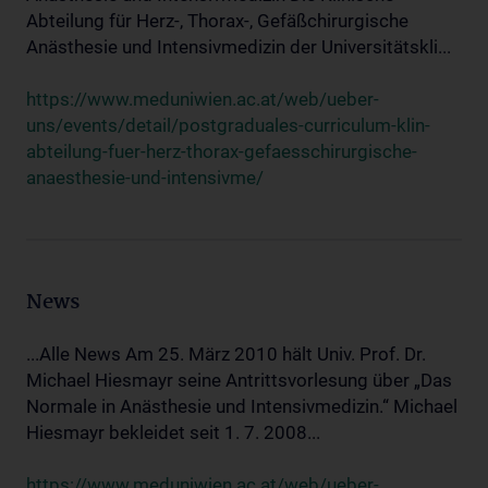
Abteilung für Herz-, Thorax-, Gefäßchirurgische
Anästhesie und Intensivmedizin der Universitätskli...
https://www.meduniwien.ac.at/web/ueber-
uns/events/detail/postgraduales-curriculum-klin-
abteilung-fuer-herz-thorax-gefaesschirurgische-
anaesthesie-und-intensivme/
News
...Alle News Am 25. März 2010 hält Univ. Prof. Dr.
Michael Hiesmayr seine Antrittsvorlesung über „Das
Normale in Anästhesie und Intensivmedizin.“ Michael
Hiesmayr bekleidet seit 1. 7. 2008...
https://www.meduniwien.ac.at/web/ueber-