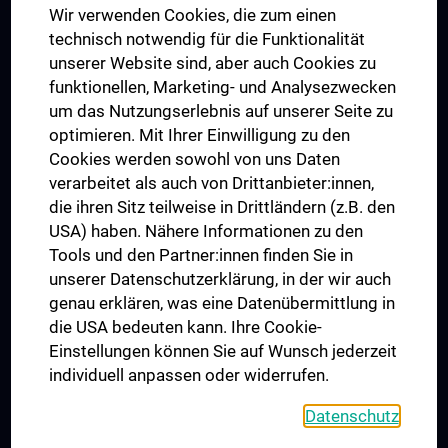
Wir verwenden Cookies, die zum einen
Graduiertentraining
technisch notwendig für die Funktionalität
Dual Career
unserer Website sind, aber auch Cookies zu
funktionellen, Marketing- und Analysezwecken
Trusted Reseach - Research Security - Foreign Interference
um das Nutzungserlebnis auf unserer Seite zu
UNESCO Lehrstuhl für Bioethik
optimieren. Mit Ihrer Einwilligung zu den
MUVI
Cookies werden sowohl von uns Daten
verarbeitet als auch von Drittanbieter:innen,
die ihren Sitz teilweise in Drittländern (z.B. den
USA) haben. Nähere Informationen zu den
Folgen Sie uns auf
Tools und den Partner:innen finden Sie in
unserer Datenschutzerklärung, in der wir auch
genau erklären, was eine Datenübermittlung in
die USA bedeuten kann. Ihre Cookie-
Einstellungen können Sie auf Wunsch jederzeit
individuell anpassen oder widerrufen.
PRESSE
JOBS
Datenschutz
MEDUNI SHOP