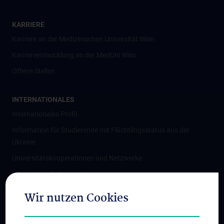
KARRIERE
Karriere an der Medizinischen Universität Wien
Karriereentwicklung an der MedUni Wien
Offene Stellen
INTERNATIONALES
Internationales Profil
Information für Studierende mit Flüchtlingsstatus aus der
Ukraine
Universitätskooperationen und Netzwerke
Internationale Kooperationen
Adjunct Professorships
Wir nutzen Cookies
Student & Staff Exchange
Das KPJ der MedUni Wien