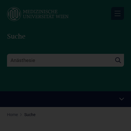
Skip
to
main
content
Suche
Home
Suche