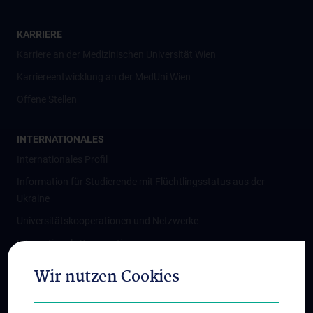
KARRIERE
Karriere an der Medizinischen Universität Wien
Karriereentwicklung an der MedUni Wien
Offene Stellen
INTERNATIONALES
Internationales Profil
Information für Studierende mit Flüchtlingsstatus aus der
Ukraine
Universitätskooperationen und Netzwerke
Internationale Kooperationen
Adjunct Professorships
Wir nutzen Cookies
Student & Staff Exchange
Das KPJ der MedUni Wien