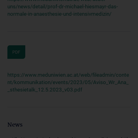
uns/news/detail/prof-dr-michael-hiesmayr-das-
normale-in-anaesthesie-und-intensivmedizin/
PDF
https://www.meduniwien.ac.at/web/fileadmin/conte
nt/kommunikation/events/2023/05/Aviso_Wr_Ana_
_sthesietalk_12.5.2023_v03.pdf
News