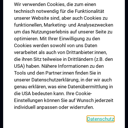
Wir verwenden Cookies, die zum einen
Graduiertentraining
technisch notwendig für die Funktionalität
Dual Career
unserer Website sind, aber auch Cookies zu
funktionellen, Marketing- und Analysezwecken
Trusted Reseach - Research Security - Foreign Interference
um das Nutzungserlebnis auf unserer Seite zu
UNESCO Lehrstuhl für Bioethik
optimieren. Mit Ihrer Einwilligung zu den
MUVI
Cookies werden sowohl von uns Daten
verarbeitet als auch von Drittanbieter:innen,
die ihren Sitz teilweise in Drittländern (z.B. den
USA) haben. Nähere Informationen zu den
Folgen Sie uns auf
Tools und den Partner:innen finden Sie in
unserer Datenschutzerklärung, in der wir auch
genau erklären, was eine Datenübermittlung in
die USA bedeuten kann. Ihre Cookie-
Einstellungen können Sie auf Wunsch jederzeit
individuell anpassen oder widerrufen.
PRESSE
JOBS
Datenschutz
MEDUNI SHOP