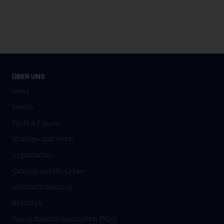
ÜBER UNS
News
Events
Facts & Figures
Strategie und Vision
Organisation
Campus und Uni-Leben
Antidiskriminierung
Bibliothek
Young Scientist Association (YSA)