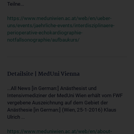
Teilne...
https://www.meduniwien.ac.at/web/en/ueber-
uns/events/jaehrliche-events/interdisziplinaere-
perioperative-echokardiographie-
notfallsonographie/aufbaukurs/
Detailsite | MedUni Vienna
...All News [in German:] Anästhesist und
Intensivmediziner der MedUni Wien erhält vom FWF
vergebene Auszeichnung auf dem Gebiet der
Anästhesie [in German:] (Wien, 25-1-2016) Klaus
Ulrich ...
https://www.meduniwien.ac.at/web/en/about-