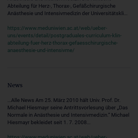
Abteilung für Herz-, Thorax-, Gefäßchirurgische
Anästhesie und Intensivmedizin der Universitätskli...
https://www.meduniwien.ac.at/web/ueber-
uns/events/detail/postgraduales-curriculum-klin-
abteilung-fuer-herz-thorax-gefaesschirurgische-
anaesthesie-und-intensivme/
News
...Alle News Am 25. März 2010 hält Univ. Prof. Dr.
Michael Hiesmayr seine Antrittsvorlesung über „Das
Normale in Anästhesie und Intensivmedizin.“ Michael
Hiesmayr bekleidet seit 1. 7. 2008...
https://www.meduniwien.ac.at/web/ueber-