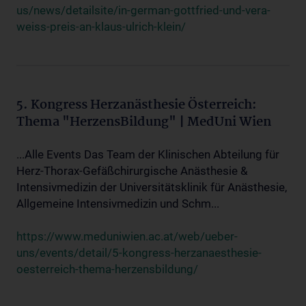
us/news/detailsite/in-german-gottfried-und-vera-
weiss-preis-an-klaus-ulrich-klein/
5. Kongress Herzanästhesie Österreich:
Thema "HerzensBildung" | MedUni Wien
...Alle Events Das Team der Klinischen Abteilung für
Herz-Thorax-Gefäßchirurgische Anästhesie &
Intensivmedizin der Universitätsklinik für Anästhesie,
Allgemeine Intensivmedizin und Schm...
https://www.meduniwien.ac.at/web/ueber-
uns/events/detail/5-kongress-herzanaesthesie-
oesterreich-thema-herzensbildung/