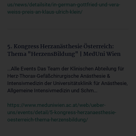
us/news/detailsite/in-german-gottfried-und-vera-
weiss-preis-an-klaus-ulrich-klein/
5. Kongress Herzanästhesie Österreich:
Thema "HerzensBildung" | MedUni Wien
...Alle Events Das Team der Klinischen Abteilung für
Herz-Thorax-Gefäßchirurgische Anästhesie &
Intensivmedizin der Universitätsklinik für Anästhesie,
Allgemeine Intensivmedizin und Schm...
https://www.meduniwien.ac.at/web/ueber-
uns/events/detail/5-kongress-herzanaesthesie-
oesterreich-thema-herzensbildung/