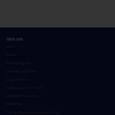
ÜBER UNS
News
Events
Facts & Figures
Strategie und Vision
Organisation
Campus und Uni-Leben
Antidiskriminierung
Bibliothek
Young Scientist Association (YSA)