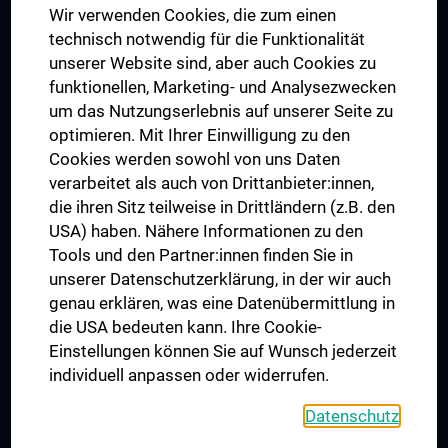
Wir verwenden Cookies, die zum einen
Graduiertentraining
technisch notwendig für die Funktionalität
Dual Career
unserer Website sind, aber auch Cookies zu
funktionellen, Marketing- und Analysezwecken
Trusted Reseach - Research Security - Foreign Interference
um das Nutzungserlebnis auf unserer Seite zu
UNESCO Lehrstuhl für Bioethik
optimieren. Mit Ihrer Einwilligung zu den
MUVI
Cookies werden sowohl von uns Daten
verarbeitet als auch von Drittanbieter:innen,
die ihren Sitz teilweise in Drittländern (z.B. den
USA) haben. Nähere Informationen zu den
Folgen Sie uns auf
Tools und den Partner:innen finden Sie in
unserer Datenschutzerklärung, in der wir auch
genau erklären, was eine Datenübermittlung in
die USA bedeuten kann. Ihre Cookie-
Einstellungen können Sie auf Wunsch jederzeit
individuell anpassen oder widerrufen.
PRESSE
JOBS
Datenschutz
MEDUNI SHOP