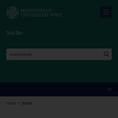
Skip
to
main
content
Suche
Home
Suche