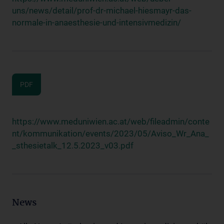
uns/news/detail/prof-dr-michael-hiesmayr-das-
normale-in-anaesthesie-und-intensivmedizin/
PDF
https://www.meduniwien.ac.at/web/fileadmin/conte
nt/kommunikation/events/2023/05/Aviso_Wr_Ana_
_sthesietalk_12.5.2023_v03.pdf
News