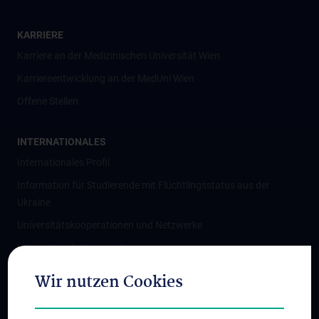
KARRIERE
Karriere an der Medizinischen Universität Wien
Karriereentwicklung an der MedUni Wien
Offene Stellen
INTERNATIONALES
Internationales Profil
Information für Studierende mit Flüchtlingsstatus aus der
Ukraine
Universitätskooperationen und Netzwerke
Internationale Kooperationen
Adjunct Professorships
Wir nutzen Cookies
Student & Staff Exchange
Das KPJ der MedUni Wien