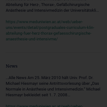
Abteilung für Herz-, Thorax-, Gefäßchirurgische
Anästhesie und Intensivmedizin der Universitätskli...
https://www.meduniwien.ac.at/web/ueber-
uns/events/detail/postgraduales-curriculum-klin-
abteilung-fuer-herz-thorax-gefaesschirurgische-
anaesthesie-und-intensivme/
News
...Alle News Am 25. März 2010 hält Univ. Prof. Dr.
Michael Hiesmayr seine Antrittsvorlesung über „Das
Normale in Anästhesie und Intensivmedizin.“ Michael
Hiesmayr bekleidet seit 1. 7. 2008...
https://www.meduniwien.ac.at/web/ueber-