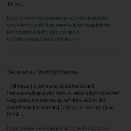
Teilne...
https://www.meduniwien.ac.at/web/en/ueber-
uns/events/jaehrliche-events/interdisziplinaere-
perioperative-echokardiographie-
notfallsonographie/aufbaukurs/
Detailsite | MedUni Vienna
...All News [in German:] Anästhesist und
Intensivmediziner der MedUni Wien erhält vom FWF
vergebene Auszeichnung auf dem Gebiet der
Anästhesie [in German:] (Wien, 25-1-2016) Klaus
Ulrich ...
https://www.meduniwien.ac.at/web/en/about-