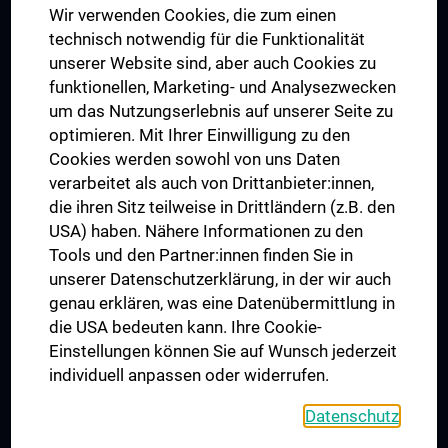
Wir verwenden Cookies, die zum einen
Graduiertentraining
technisch notwendig für die Funktionalität
Dual Career
unserer Website sind, aber auch Cookies zu
funktionellen, Marketing- und Analysezwecken
Trusted Reseach - Research Security - Foreign Interference
um das Nutzungserlebnis auf unserer Seite zu
UNESCO Lehrstuhl für Bioethik
optimieren. Mit Ihrer Einwilligung zu den
MUVI
Cookies werden sowohl von uns Daten
verarbeitet als auch von Drittanbieter:innen,
die ihren Sitz teilweise in Drittländern (z.B. den
USA) haben. Nähere Informationen zu den
Folgen Sie uns auf
Tools und den Partner:innen finden Sie in
unserer Datenschutzerklärung, in der wir auch
genau erklären, was eine Datenübermittlung in
die USA bedeuten kann. Ihre Cookie-
Einstellungen können Sie auf Wunsch jederzeit
individuell anpassen oder widerrufen.
PRESSE
JOBS
Datenschutz
MEDUNI SHOP