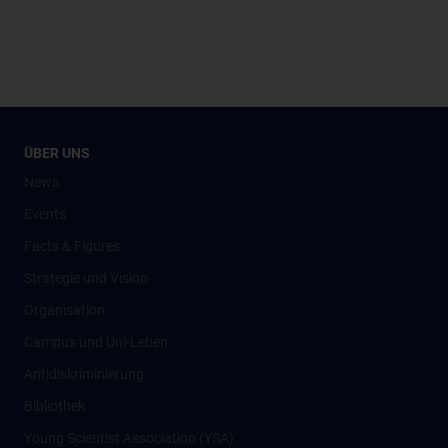
ÜBER UNS
News
Events
Facts & Figures
Strategie und Vision
Organisation
Campus und Uni-Leben
Antidiskriminierung
Bibliothek
Young Scientist Association (YSA)