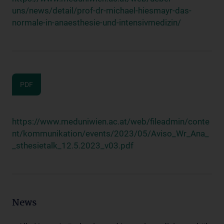
uns/news/detail/prof-dr-michael-hiesmayr-das-
normale-in-anaesthesie-und-intensivmedizin/
PDF
https://www.meduniwien.ac.at/web/fileadmin/conte
nt/kommunikation/events/2023/05/Aviso_Wr_Ana_
_sthesietalk_12.5.2023_v03.pdf
News