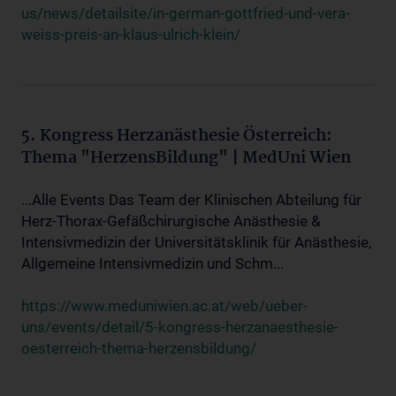
us/news/detailsite/in-german-gottfried-und-vera-
weiss-preis-an-klaus-ulrich-klein/
5. Kongress Herzanästhesie Österreich:
Thema "HerzensBildung" | MedUni Wien
...Alle Events Das Team der Klinischen Abteilung für
Herz-Thorax-Gefäßchirurgische Anästhesie &
Intensivmedizin der Universitätsklinik für Anästhesie,
Allgemeine Intensivmedizin und Schm...
https://www.meduniwien.ac.at/web/ueber-
uns/events/detail/5-kongress-herzanaesthesie-
oesterreich-thema-herzensbildung/