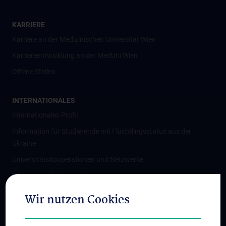
KARRIERE
Karriere an der Medizinischen Universität Wien
Karriereentwicklung an der MedUni Wien
Offene Stellen
INTERNATIONALES
Internationales Profil
Information für Studierende mit Flüchtlingsstatus aus der
Ukraine
Universitätskooperationen und Netzwerke
Internationale Kooperationen
Adjunct Professorships
Wir nutzen Cookies
Student & Staff Exchange
Das KPJ der MedUni Wien