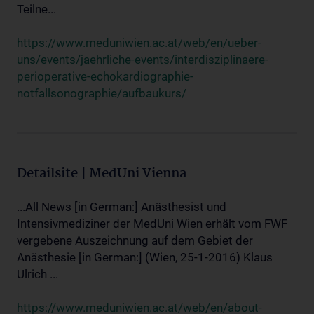
Teilne...
https://www.meduniwien.ac.at/web/en/ueber-
uns/events/jaehrliche-events/interdisziplinaere-
perioperative-echokardiographie-
notfallsonographie/aufbaukurs/
Detailsite | MedUni Vienna
...All News [in German:] Anästhesist und
Intensivmediziner der MedUni Wien erhält vom FWF
vergebene Auszeichnung auf dem Gebiet der
Anästhesie [in German:] (Wien, 25-1-2016) Klaus
Ulrich ...
https://www.meduniwien.ac.at/web/en/about-