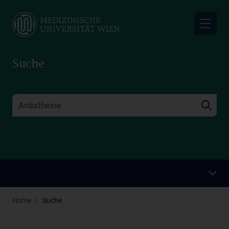
Skip
to
main
content
Suche
Home
Suche