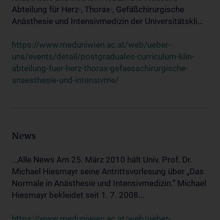
Abteilung für Herz-, Thorax-, Gefäßchirurgische
Anästhesie und Intensivmedizin der Universitätskli...
https://www.meduniwien.ac.at/web/ueber-
uns/events/detail/postgraduales-curriculum-klin-
abteilung-fuer-herz-thorax-gefaesschirurgische-
anaesthesie-und-intensivme/
News
...Alle News Am 25. März 2010 hält Univ. Prof. Dr.
Michael Hiesmayr seine Antrittsvorlesung über „Das
Normale in Anästhesie und Intensivmedizin.“ Michael
Hiesmayr bekleidet seit 1. 7. 2008...
https://www.meduniwien.ac.at/web/ueber-