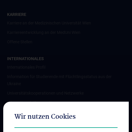
KARRIERE
Karriere an der Medizinischen Universität Wien
Karriereentwicklung an der MedUni Wien
Offene Stellen
INTERNATIONALES
Internationales Profil
Information für Studierende mit Flüchtlingsstatus aus der
Ukraine
Universitätskooperationen und Netzwerke
Internationale Kooperationen
Adjunct Professorships
Wir nutzen Cookies
Student & Staff Exchange
Das KPJ der MedUni Wien