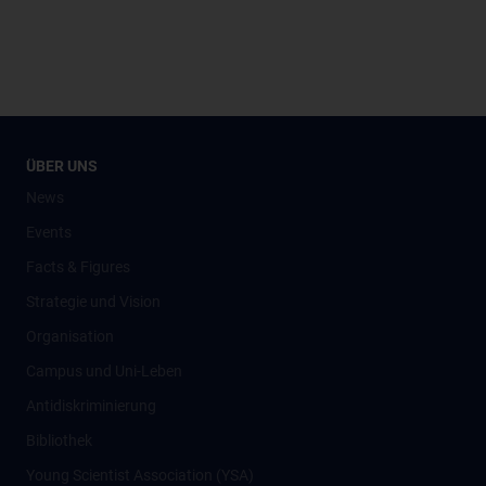
ÜBER UNS
News
Events
Facts & Figures
Strategie und Vision
Organisation
Campus und Uni-Leben
Antidiskriminierung
Bibliothek
Young Scientist Association (YSA)