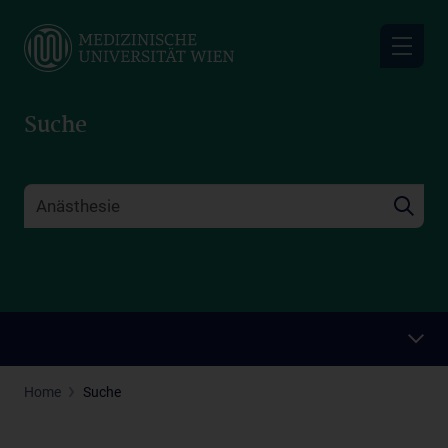
Skip
to
main
content
Suche
Home
Suche