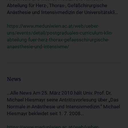
Abteilung für Herz-, Thorax-, Gefäßchirurgische
Anästhesie und Intensivmedizin der Universitätskli...
https://www.meduniwien.ac.at/web/ueber-
uns/events/detail/postgraduales-curriculum-klin-
abteilung-fuer-herz-thorax-gefaesschirurgische-
anaesthesie-und-intensivme/
News
...Alle News Am 25. März 2010 hält Univ. Prof. Dr.
Michael Hiesmayr seine Antrittsvorlesung über „Das
Normale in Anästhesie und Intensivmedizin.“ Michael
Hiesmayr bekleidet seit 1. 7. 2008...
https://www.meduniwien.ac.at/web/ueber-