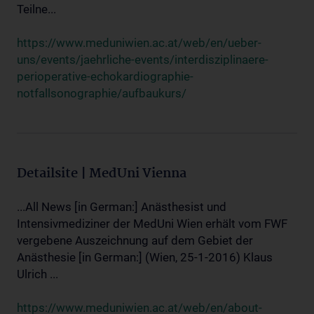
Teilne...
https://www.meduniwien.ac.at/web/en/ueber-
uns/events/jaehrliche-events/interdisziplinaere-
perioperative-echokardiographie-
notfallsonographie/aufbaukurs/
Detailsite | MedUni Vienna
...All News [in German:] Anästhesist und
Intensivmediziner der MedUni Wien erhält vom FWF
vergebene Auszeichnung auf dem Gebiet der
Anästhesie [in German:] (Wien, 25-1-2016) Klaus
Ulrich ...
https://www.meduniwien.ac.at/web/en/about-