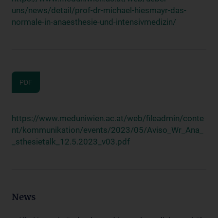
uns/news/detail/prof-dr-michael-hiesmayr-das-
normale-in-anaesthesie-und-intensivmedizin/
PDF
https://www.meduniwien.ac.at/web/fileadmin/conte
nt/kommunikation/events/2023/05/Aviso_Wr_Ana_
_sthesietalk_12.5.2023_v03.pdf
News