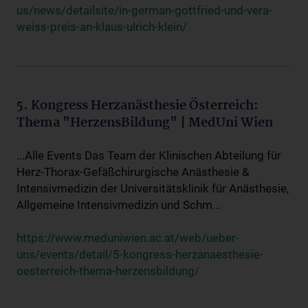
us/news/detailsite/in-german-gottfried-und-vera-
weiss-preis-an-klaus-ulrich-klein/
5. Kongress Herzanästhesie Österreich:
Thema "HerzensBildung" | MedUni Wien
...Alle Events Das Team der Klinischen Abteilung für
Herz-Thorax-Gefäßchirurgische Anästhesie &
Intensivmedizin der Universitätsklinik für Anästhesie,
Allgemeine Intensivmedizin und Schm...
https://www.meduniwien.ac.at/web/ueber-
uns/events/detail/5-kongress-herzanaesthesie-
oesterreich-thema-herzensbildung/