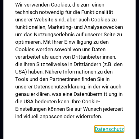
Wir verwenden Cookies, die zum einen
Graduiertentraining
technisch notwendig für die Funktionalität
Dual Career
unserer Website sind, aber auch Cookies zu
funktionellen, Marketing- und Analysezwecken
Trusted Reseach - Research Security - Foreign Interference
um das Nutzungserlebnis auf unserer Seite zu
UNESCO Lehrstuhl für Bioethik
optimieren. Mit Ihrer Einwilligung zu den
MUVI
Cookies werden sowohl von uns Daten
verarbeitet als auch von Drittanbieter:innen,
die ihren Sitz teilweise in Drittländern (z.B. den
USA) haben. Nähere Informationen zu den
Folgen Sie uns auf
Tools und den Partner:innen finden Sie in
unserer Datenschutzerklärung, in der wir auch
genau erklären, was eine Datenübermittlung in
die USA bedeuten kann. Ihre Cookie-
Einstellungen können Sie auf Wunsch jederzeit
individuell anpassen oder widerrufen.
PRESSE
JOBS
Datenschutz
MEDUNI SHOP