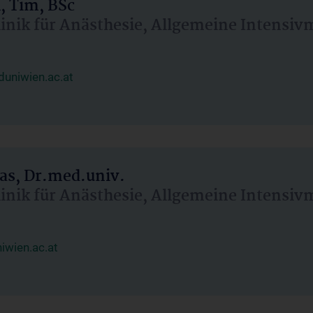
, Tim, BSc
linik für Anästhesie, Allgemeine Intensi
uniwien.ac.at
as, Dr.med.univ.
linik für Anästhesie, Allgemeine Intensi
wien.ac.at