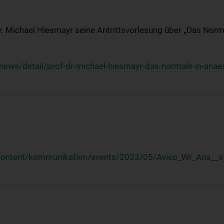
Dr. Michael Hiesmayr seine Antrittsvorlesung über „Das Norm
ews/detail/prof-dr-michael-hiesmayr-das-normale-in-anaes
/content/kommunikation/events/2023/05/Aviso_Wr_Ana__st