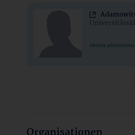
Adamowits
Universitätsk
nikolas.adamowits
Organisationen