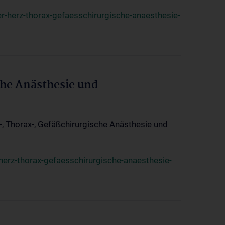
r-herz-thorax-gefaesschirurgische-anaesthesie-
che Anästhesie und
z-, Thorax-, Gefäßchirurgische Anästhesie und
herz-thorax-gefaesschirurgische-anaesthesie-