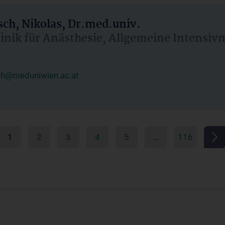
ch, Nikolas, Dr.med.univ.
linik für Anästhesie, Allgemeine Intensi
ch@meduniwien.ac.at
1
2
3
4
5
…
116