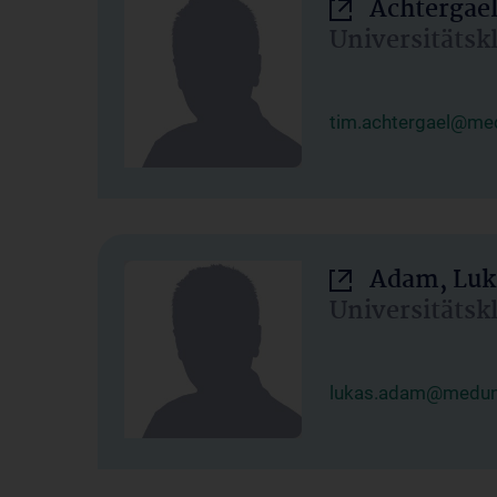
Achtergael
Universitätsk
tim.achtergael@med
Adam, Luk
Universitätsk
lukas.adam@meduni