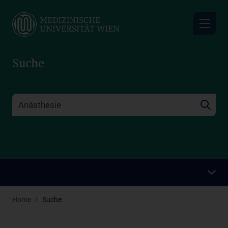
Skip
to
main
content
Suche
Home
Suche