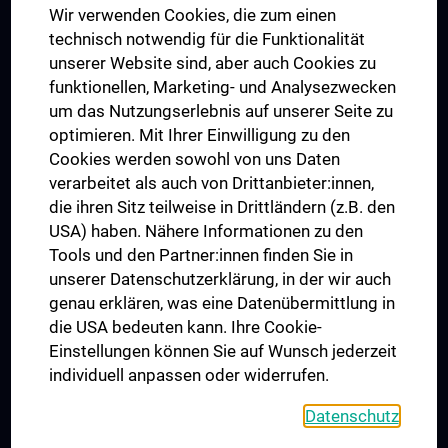
Wir verwenden Cookies, die zum einen
Graduiertentraining
technisch notwendig für die Funktionalität
Dual Career
unserer Website sind, aber auch Cookies zu
funktionellen, Marketing- und Analysezwecken
Trusted Reseach - Research Security - Foreign Interference
um das Nutzungserlebnis auf unserer Seite zu
UNESCO Lehrstuhl für Bioethik
optimieren. Mit Ihrer Einwilligung zu den
MUVI
Cookies werden sowohl von uns Daten
verarbeitet als auch von Drittanbieter:innen,
die ihren Sitz teilweise in Drittländern (z.B. den
USA) haben. Nähere Informationen zu den
Folgen Sie uns auf
Tools und den Partner:innen finden Sie in
unserer Datenschutzerklärung, in der wir auch
genau erklären, was eine Datenübermittlung in
die USA bedeuten kann. Ihre Cookie-
Einstellungen können Sie auf Wunsch jederzeit
individuell anpassen oder widerrufen.
PRESSE
JOBS
Datenschutz
MEDUNI SHOP