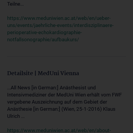
Teilne...
https://www.meduniwien.ac.at/web/en/ueber-
uns/events/jaehrliche-events/interdisziplinaere-
perioperative-echokardiographie-
notfallsonographie/aufbaukurs/
Detailsite | MedUni Vienna
...All News [in German:] Anästhesist und
Intensivmediziner der MedUni Wien erhält vom FWF
vergebene Auszeichnung auf dem Gebiet der
Anästhesie [in German:] (Wien, 25-1-2016) Klaus
Ulrich ...
https://www.meduniwien.ac.at/web/en/about-