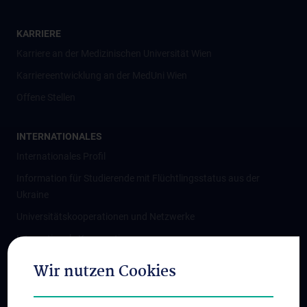
KARRIERE
Karriere an der Medizinischen Universität Wien
Karriereentwicklung an der MedUni Wien
Offene Stellen
INTERNATIONALES
Internationales Profil
Information für Studierende mit Flüchtlingsstatus aus der
Ukraine
Universitätskooperationen und Netzwerke
Internationale Kooperationen
Adjunct Professorships
Wir nutzen Cookies
Student & Staff Exchange
Das KPJ der MedUni Wien