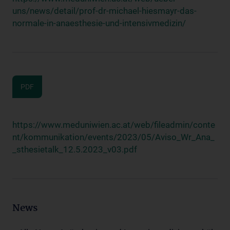
uns/news/detail/prof-dr-michael-hiesmayr-das-
normale-in-anaesthesie-und-intensivmedizin/
PDF
https://www.meduniwien.ac.at/web/fileadmin/conte
nt/kommunikation/events/2023/05/Aviso_Wr_Ana_
_sthesietalk_12.5.2023_v03.pdf
News