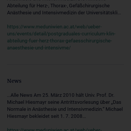
Abteilung für Herz-, Thorax-, Gefäßchirurgische
Anästhesie und Intensivmedizin der Universitätskli...
https://www.meduniwien.ac.at/web/ueber-
uns/events/detail/postgraduales-curriculum-klin-
abteilung-fuer-herz-thorax-gefaesschirurgische-
anaesthesie-und-intensivme/
News
...Alle News Am 25. März 2010 hält Univ. Prof. Dr.
Michael Hiesmayr seine Antrittsvorlesung über „Das
Normale in Anästhesie und Intensivmedizin.“ Michael
Hiesmayr bekleidet seit 1. 7. 2008...
https://www.meduniwien.ac.at/web/ueber-