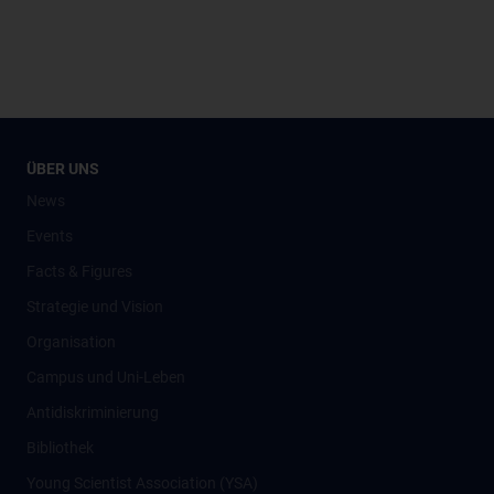
ÜBER UNS
News
Events
Facts & Figures
Strategie und Vision
Organisation
Campus und Uni-Leben
Antidiskriminierung
Bibliothek
Young Scientist Association (YSA)