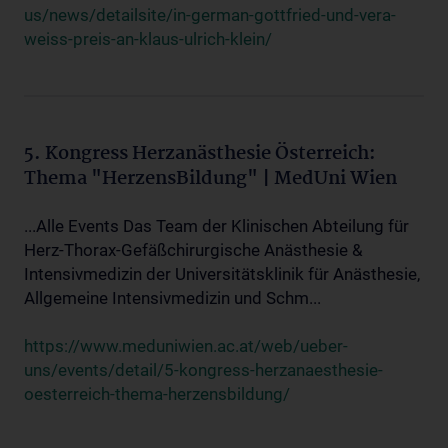
us/news/detailsite/in-german-gottfried-und-vera-
weiss-preis-an-klaus-ulrich-klein/
5. Kongress Herzanästhesie Österreich:
Thema "HerzensBildung" | MedUni Wien
...Alle Events Das Team der Klinischen Abteilung für
Herz-Thorax-Gefäßchirurgische Anästhesie &
Intensivmedizin der Universitätsklinik für Anästhesie,
Allgemeine Intensivmedizin und Schm...
https://www.meduniwien.ac.at/web/ueber-
uns/events/detail/5-kongress-herzanaesthesie-
oesterreich-thema-herzensbildung/