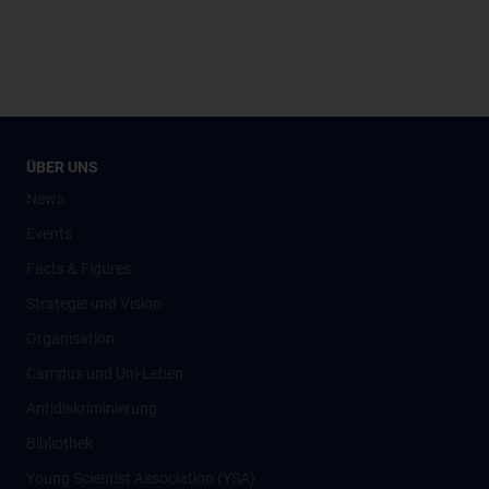
ÜBER UNS
News
Events
Facts & Figures
Strategie und Vision
Organisation
Campus und Uni-Leben
Antidiskriminierung
Bibliothek
Young Scientist Association (YSA)