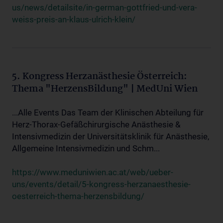
us/news/detailsite/in-german-gottfried-und-vera-
weiss-preis-an-klaus-ulrich-klein/
5. Kongress Herzanästhesie Österreich:
Thema "HerzensBildung" | MedUni Wien
...Alle Events Das Team der Klinischen Abteilung für
Herz-Thorax-Gefäßchirurgische Anästhesie &
Intensivmedizin der Universitätsklinik für Anästhesie,
Allgemeine Intensivmedizin und Schm...
https://www.meduniwien.ac.at/web/ueber-
uns/events/detail/5-kongress-herzanaesthesie-
oesterreich-thema-herzensbildung/