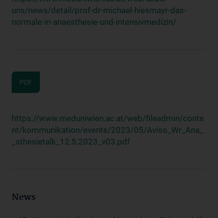
uns/news/detail/prof-dr-michael-hiesmayr-das-
normale-in-anaesthesie-und-intensivmedizin/
PDF
https://www.meduniwien.ac.at/web/fileadmin/conte
nt/kommunikation/events/2023/05/Aviso_Wr_Ana_
_sthesietalk_12.5.2023_v03.pdf
News