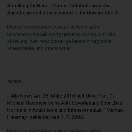
Abteilung für Herz-, Thorax-, Gefäßchirurgische
Anästhesie und Intensivmedizin der Universitätskli...
https://www.meduniwien.ac.at/web/ueber-
uns/events/detail/postgraduales-curriculum-klin-
abteilung-fuer-herz-thorax-gefaesschirurgische-
anaesthesie-und-intensivme/
News
...Alle News Am 25. März 2010 hält Univ. Prof. Dr.
Michael Hiesmayr seine Antrittsvorlesung über „Das
Normale in Anästhesie und Intensivmedizin.“ Michael
Hiesmayr bekleidet seit 1. 7. 2008...
https://www.meduniwien.ac.at/web/ueber-