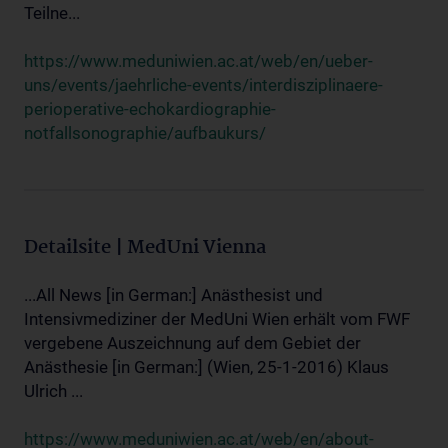
Teilne...
https://www.meduniwien.ac.at/web/en/ueber-
uns/events/jaehrliche-events/interdisziplinaere-
perioperative-echokardiographie-
notfallsonographie/aufbaukurs/
Detailsite | MedUni Vienna
...All News [in German:] Anästhesist und
Intensivmediziner der MedUni Wien erhält vom FWF
vergebene Auszeichnung auf dem Gebiet der
Anästhesie [in German:] (Wien, 25-1-2016) Klaus
Ulrich ...
https://www.meduniwien.ac.at/web/en/about-