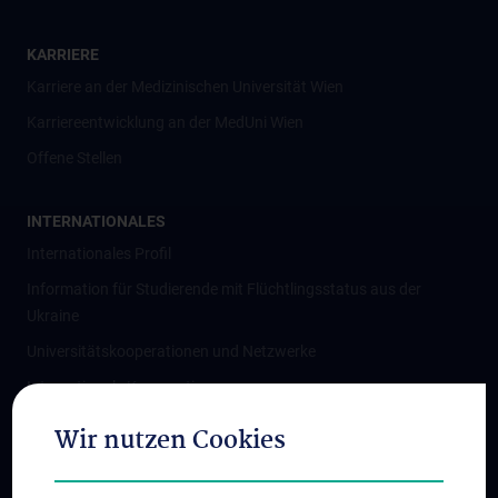
KARRIERE
Karriere an der Medizinischen Universität Wien
Karriereentwicklung an der MedUni Wien
Offene Stellen
INTERNATIONALES
Internationales Profil
Information für Studierende mit Flüchtlingsstatus aus der
Ukraine
Universitätskooperationen und Netzwerke
Internationale Kooperationen
Adjunct Professorships
Wir nutzen Cookies
Student & Staff Exchange
Das KPJ der MedUni Wien