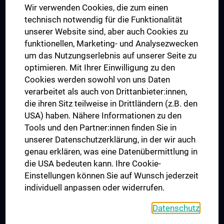
Wir verwenden Cookies, die zum einen
Graduiertentraining
technisch notwendig für die Funktionalität
Dual Career
unserer Website sind, aber auch Cookies zu
funktionellen, Marketing- und Analysezwecken
Trusted Reseach - Research Security - Foreign Interference
um das Nutzungserlebnis auf unserer Seite zu
UNESCO Lehrstuhl für Bioethik
optimieren. Mit Ihrer Einwilligung zu den
MUVI
Cookies werden sowohl von uns Daten
verarbeitet als auch von Drittanbieter:innen,
die ihren Sitz teilweise in Drittländern (z.B. den
USA) haben. Nähere Informationen zu den
Folgen Sie uns auf
Tools und den Partner:innen finden Sie in
unserer Datenschutzerklärung, in der wir auch
genau erklären, was eine Datenübermittlung in
die USA bedeuten kann. Ihre Cookie-
Einstellungen können Sie auf Wunsch jederzeit
individuell anpassen oder widerrufen.
PRESSE
JOBS
Datenschutz
MEDUNI SHOP