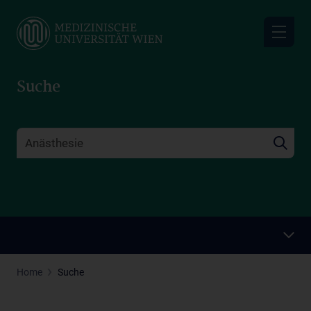
Skip
to
main
content
Suche
Home
Suche