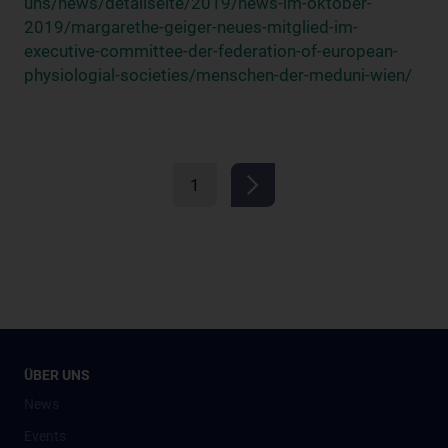
uns/news/detailseite/2019/news-im-oktober-
2019/margarethe-geiger-neues-mitglied-im-
executive-committee-der-federation-of-european-
physiologial-societies/menschen-der-meduni-wien/
1
ÜBER UNS
News
Events