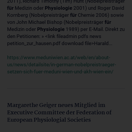
2011), Richard Timothy (Tim) Hunt (Nobelpreisträger
für
Medizin oder
Physiologie
2001) und Roger David
Kornberg (Nobelpreisträger
für
Chemie 2006) sowie
von John Michael Bishop (Nobelpreisträger
für
Medizin oder
Physiologie
1989) per E-Mail. Direkt zu
den Petitionen: » <link fileadmin pdfs news
petition_zur_hausen.pdf download file>Harald...
https://www.meduniwien.ac.at/web/en/about-
us/news/detailsite/in-german-nobelpreistraeger-
setzen-sich-fuer-meduni-wien-und-akh-wien-ein/
Margarethe Geiger neues Mitglied im
Executive Committee der Federation of
European Physiologial Societies