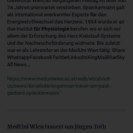
Universität Wien, ist vergangenen Freitag im Alter von
74 Jahren unerwartet verstorben. Spieckermann galt
als international anerkannter Experte
für
den
Energiestoffwechsel des Herzens. 1984 wurde er an
das Institut
für
Physiologie
berufen, wo er sich vor
allem der Erforschung des Herz-Kreislauf-Systems
und der Nachwuchsförderung widmete. Bis zuletzt
war er als Lehrender an der MedUni Wien tätig. Share
WhatsappFacebookTwitterLinkedInXingMailBlueSky
All News...
https://www.meduniwien.ac.at/web/en/about-
us/news/detailsite/in-german-trauer-um-paul-
gerhard-spieckermann/
MedUni Wien trauert um Jürgen Toth