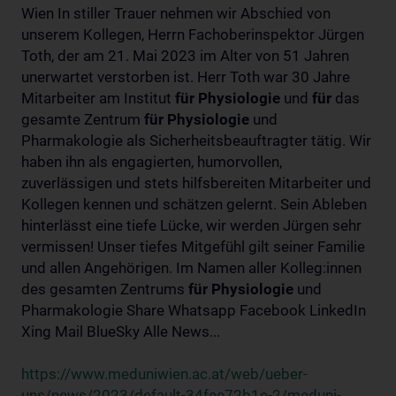
Wien In stiller Trauer nehmen wir Abschied von
unserem Kollegen, Herrn Fachoberinspektor Jürgen
Toth, der am 21. Mai 2023 im Alter von 51 Jahren
unerwartet verstorben ist. Herr Toth war 30 Jahre
Mitarbeiter am Institut
für
Physiologie
und
für
das
gesamte Zentrum
für
Physiologie
und
Pharmakologie als Sicherheitsbeauftragter tätig. Wir
haben ihn als engagierten, humorvollen,
zuverlässigen und stets hilfsbereiten Mitarbeiter und
Kollegen kennen und schätzen gelernt. Sein Ableben
hinterlässt eine tiefe Lücke, wir werden Jürgen sehr
vermissen! Unser tiefes Mitgefühl gilt seiner Familie
und allen Angehörigen. Im Namen aller Kolleg:innen
des gesamten Zentrums
für
Physiologie
und
Pharmakologie Share Whatsapp Facebook LinkedIn
Xing Mail BlueSky Alle News...
https://www.meduniwien.ac.at/web/ueber-
uns/news/2023/default-34fee72b1e-2/meduni-