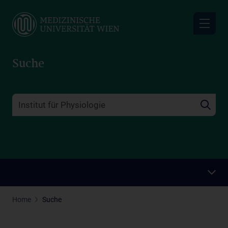
Skip
to
main
content
Suche
Home
Suche