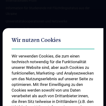
Internationales Profil
Information für Studierende mit Flüchtlingsstatus aus der
Ukraine
Universitätskooperationen und Netzwerke
Internationale Kooperationen
Adjunct Professorships
Wir nutzen Cookies
Student & Staff Exchange
Das KPJ der MedUni Wien
Wir verwenden Cookies, die zum einen
Graduiertentraining
technisch notwendig für die Funktionalität
Dual Career
unserer Website sind, aber auch Cookies zu
funktionellen, Marketing- und Analysezwecken
Trusted Reseach - Research Security - Foreign Interference
um das Nutzungserlebnis auf unserer Seite zu
UNESCO Lehrstuhl für Bioethik
optimieren. Mit Ihrer Einwilligung zu den
MUVI
Cookies werden sowohl von uns Daten
verarbeitet als auch von Drittanbieter:innen,
die ihren Sitz teilweise in Drittländern (z.B. den