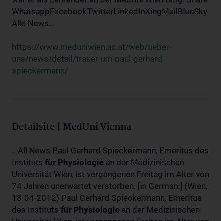
WhatsappFacebookTwitterLinkedInXingMailBlueSky
Alle News...
https://www.meduniwien.ac.at/web/ueber-
uns/news/detail/trauer-um-paul-gerhard-
spieckermann/
Detailsite | MedUni Vienna
...All News Paul Gerhard Spieckermann, Emeritus des
Instituts
für
Physiologie
an der Medizinischen
Universität Wien, ist vergangenen Freitag im Alter von
74 Jahren unerwartet verstorben. [in German:] (Wien,
18-04-2012) Paul Gerhard Spieckermann, Emeritus
des Instituts
für
Physiologie
an der Medizinischen