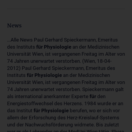
News
...Alle News Paul Gerhard Spieckermann, Emeritus
des Instituts
für
Physiologie
an der Medizinischen
Universität Wien, ist vergangenen Freitag im Alter von
74 Jahren unerwartet verstorben. (Wien, 18-04-
2012) Paul Gerhard Spieckermann, Emeritus des
Instituts
für
Physiologie
an der Medizinischen
Universität Wien, ist vergangenen Freitag im Alter von
74 Jahren unerwartet verstorben. Spieckermann galt
als international anerkannter Experte
für
den
Energiestoffwechsel des Herzens. 1984 wurde er an
das Institut
für
Physiologie
berufen, wo er sich vor
allem der Erforschung des Herz-Kreislauf-Systems
und der Nachwuchsförderung widmete. Bis zuletzt
war er als Lehrender an der MedUni Wien tätig. Share