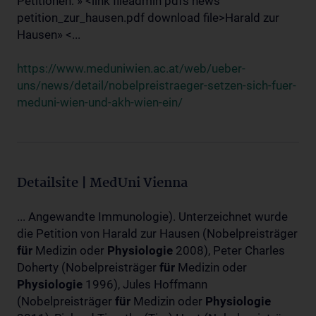
Petitionen: » <link fileadmin pdfs news
petition_zur_hausen.pdf download file>Harald zur
Hausen» <...
https://www.meduniwien.ac.at/web/ueber-
uns/news/detail/nobelpreistraeger-setzen-sich-fuer-
meduni-wien-und-akh-wien-ein/
Detailsite | MedUni Vienna
... Angewandte Immunologie). Unterzeichnet wurde
die Petition von Harald zur Hausen (Nobelpreisträger
für
Medizin oder
Physiologie
2008), Peter Charles
Doherty (Nobelpreisträger
für
Medizin oder
Physiologie
1996), Jules Hoffmann
(Nobelpreisträger
für
Medizin oder
Physiologie