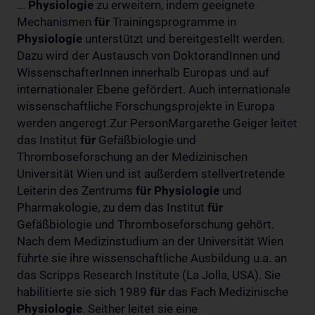
...
Physiologie
zu erweitern, indem geeignete
Mechanismen
für
Trainingsprogramme in
Physiologie
unterstützt und bereitgestellt werden.
Dazu wird der Austausch von DoktorandInnen und
WissenschafterInnen innerhalb Europas und auf
internationaler Ebene gefördert. Auch internationale
wissenschaftliche Forschungsprojekte in Europa
werden angeregt.Zur PersonMargarethe Geiger leitet
das Institut
für
Gefäßbiologie und
Thromboseforschung an der Medizinischen
Universität Wien und ist außerdem stellvertretende
Leiterin des Zentrums
für
Physiologie
und
Pharmakologie, zu dem das Institut
für
Gefäßbiologie und Thromboseforschung gehört.
Nach dem Medizinstudium an der Universität Wien
führte sie ihre wissenschaftliche Ausbildung u.a. an
das Scripps Research Institute (La Jolla, USA). Sie
habilitierte sie sich 1989
für
das Fach Medizinische
Physiologie
. Seither leitet sie eine