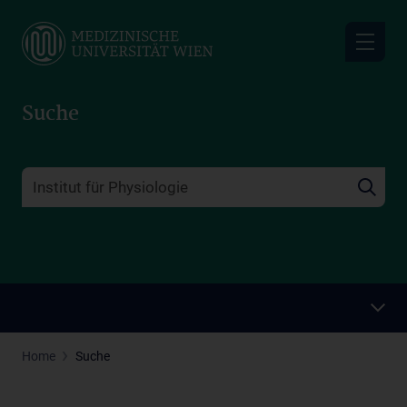
Skip
to
main
content
Suche
Home
Suche