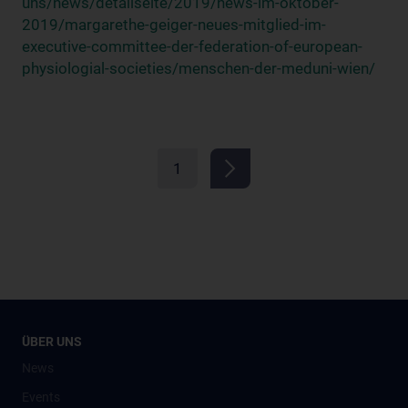
uns/news/detailseite/2019/news-im-oktober-
2019/margarethe-geiger-neues-mitglied-im-
executive-committee-der-federation-of-european-
physiologial-societies/menschen-der-meduni-wien/
1
ÜBER UNS
News
Events