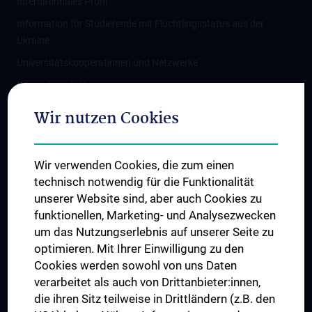
Internationales Profil
Information für Studierende mit Flüchtlingsstatus aus der
Ukraine
Universitätskooperationen und Netzwerke
Internationale Kooperationen
Adjunct Professorships
Wir nutzen Cookies
Student & Staff Exchange
Das KPJ der MedUni Wien
Wir verwenden Cookies, die zum einen
Graduiertentraining
technisch notwendig für die Funktionalität
Dual Career
unserer Website sind, aber auch Cookies zu
funktionellen, Marketing- und Analysezwecken
Trusted Reseach - Research Security - Foreign Interference
um das Nutzungserlebnis auf unserer Seite zu
UNESCO Lehrstuhl für Bioethik
optimieren. Mit Ihrer Einwilligung zu den
MUVI
Cookies werden sowohl von uns Daten
verarbeitet als auch von Drittanbieter:innen,
die ihren Sitz teilweise in Drittländern (z.B. den