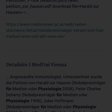
Petitionen: » <link fileadmin pdfs news
petition_zur_hausen.pdf download file>Harald zur
Hausen» <...
https://www.meduniwien.ac.at/web/ueber-
uns/news/detail/nobelpreistraeger-setzen-sich-fuer-
meduni-wien-und-akh-wien-ein/
Detailsite | MedUni Vienna
... Angewandte Immunologie). Unterzeichnet wurde
die Petition von Harald zur Hausen (Nobelpreisträger
für
Medizin oder
Physiologie
2008), Peter Charles
Doherty (Nobelpreisträger
für
Medizin oder
Physiologie
1996), Jules Hoffmann
(Nobelpreisträger
für
Medizin oder
Physiologie