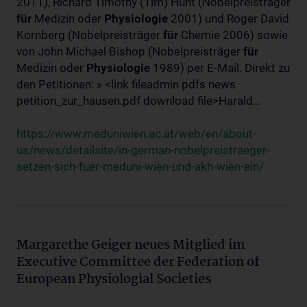
2011), Richard Timothy (Tim) Hunt (Nobelpreisträger
für
Medizin oder
Physiologie
2001) und Roger David
Kornberg (Nobelpreisträger
für
Chemie 2006) sowie
von John Michael Bishop (Nobelpreisträger
für
Medizin oder
Physiologie
1989) per E-Mail. Direkt zu
den Petitionen: » <link fileadmin pdfs news
petition_zur_hausen.pdf download file>Harald...
https://www.meduniwien.ac.at/web/en/about-
us/news/detailsite/in-german-nobelpreistraeger-
setzen-sich-fuer-meduni-wien-und-akh-wien-ein/
Margarethe Geiger neues Mitglied im
Executive Committee der Federation of
European Physiologial Societies