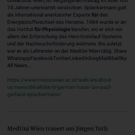
Universität Wien, ist vergangenen Freitag im Alter von
74 Jahren unerwartet verstorben. Spieckermann galt
als international anerkannter Experte
für
den
Energiestoffwechsel des Herzens. 1984 wurde er an
das Institut
für
Physiologie
berufen, wo er sich vor
allem der Erforschung des Herz-Kreislauf-Systems
und der Nachwuchsförderung widmete. Bis zuletzt
war er als Lehrender an der MedUni Wien tätig. Share
WhatsappFacebookTwitterLinkedInXingMailBlueSky
All News...
https://www.meduniwien.ac.at/web/en/about-
us/news/detailsite/in-german-trauer-um-paul-
gerhard-spieckermann/
MedUni Wien trauert um Jürgen Toth