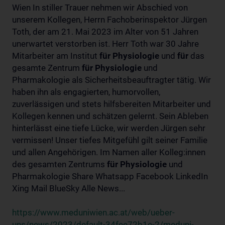
Wien In stiller Trauer nehmen wir Abschied von
unserem Kollegen, Herrn Fachoberinspektor Jürgen
Toth, der am 21. Mai 2023 im Alter von 51 Jahren
unerwartet verstorben ist. Herr Toth war 30 Jahre
Mitarbeiter am Institut
für
Physiologie
und
für
das
gesamte Zentrum
für
Physiologie
und
Pharmakologie als Sicherheitsbeauftragter tätig. Wir
haben ihn als engagierten, humorvollen,
zuverlässigen und stets hilfsbereiten Mitarbeiter und
Kollegen kennen und schätzen gelernt. Sein Ableben
hinterlässt eine tiefe Lücke, wir werden Jürgen sehr
vermissen! Unser tiefes Mitgefühl gilt seiner Familie
und allen Angehörigen. Im Namen aller Kolleg:innen
des gesamten Zentrums
für
Physiologie
und
Pharmakologie Share Whatsapp Facebook LinkedIn
Xing Mail BlueSky Alle News...
https://www.meduniwien.ac.at/web/ueber-
uns/news/2023/default-34fee72b1e-2/meduni-