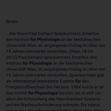
News
...Alle News Paul Gerhard Spieckermann, Emeritus
des Instituts
für
Physiologie
an der Medizinischen
Universität Wien, ist vergangenen Freitag im Alter von
74 Jahren unerwartet verstorben. (Wien, 18-04-
2012) Paul Gerhard Spieckermann, Emeritus des
Instituts
für
Physiologie
an der Medizinischen
Universität Wien, ist vergangenen Freitag im Alter von
74 Jahren unerwartet verstorben. Spieckermann galt
als international anerkannter Experte
für
den
Energiestoffwechsel des Herzens. 1984 wurde er an
das Institut
für
Physiologie
berufen, wo er sich vor
allem der Erforschung des Herz-Kreislauf-Systems
und der Nachwuchsförderung widmete. Bis zuletzt
war er als Lehrender an der MedUni Wien tätig. Share