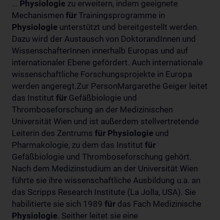
...
Physiologie
zu erweitern, indem geeignete
Mechanismen
für
Trainingsprogramme in
Physiologie
unterstützt und bereitgestellt werden.
Dazu wird der Austausch von DoktorandInnen und
WissenschafterInnen innerhalb Europas und auf
internationaler Ebene gefördert. Auch internationale
wissenschaftliche Forschungsprojekte in Europa
werden angeregt.Zur PersonMargarethe Geiger leitet
das Institut
für
Gefäßbiologie und
Thromboseforschung an der Medizinischen
Universität Wien und ist außerdem stellvertretende
Leiterin des Zentrums
für
Physiologie
und
Pharmakologie, zu dem das Institut
für
Gefäßbiologie und Thromboseforschung gehört.
Nach dem Medizinstudium an der Universität Wien
führte sie ihre wissenschaftliche Ausbildung u.a. an
das Scripps Research Institute (La Jolla, USA). Sie
habilitierte sie sich 1989
für
das Fach Medizinische
Physiologie
. Seither leitet sie eine