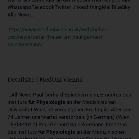
WhatsappFacebookTwitterLinkedInXingMailBlueSky
Alle News...
https://www.meduniwien.ac.at/web/ueber-
uns/news/detail/trauer-um-paul-gerhard-
spieckermann/
Detailsite | MedUni Vienna
...All News Paul Gerhard Spieckermann, Emeritus des
Instituts
für
Physiologie
an der Medizinischen
Universität Wien, ist vergangenen Freitag im Alter von
74 Jahren unerwartet verstorben. [in German:] (Wien,
18-04-2012) Paul Gerhard Spieckermann, Emeritus
des Instituts
für
Physiologie
an der Medizinischen