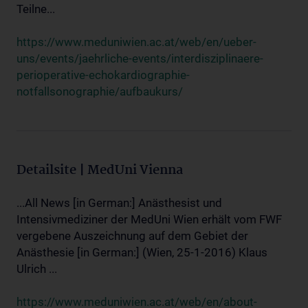
Teilne...
https://www.meduniwien.ac.at/web/en/ueber-
uns/events/jaehrliche-events/interdisziplinaere-
perioperative-echokardiographie-
notfallsonographie/aufbaukurs/
Detailsite | MedUni Vienna
...All News [in German:] Anästhesist und
Intensivmediziner der MedUni Wien erhält vom FWF
vergebene Auszeichnung auf dem Gebiet der
Anästhesie [in German:] (Wien, 25-1-2016) Klaus
Ulrich ...
https://www.meduniwien.ac.at/web/en/about-