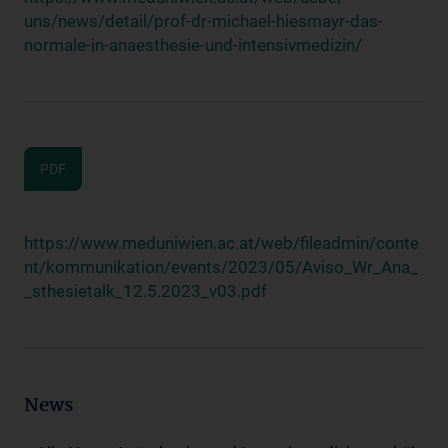
uns/news/detail/prof-dr-michael-hiesmayr-das-
normale-in-anaesthesie-und-intensivmedizin/
PDF
https://www.meduniwien.ac.at/web/fileadmin/conte
nt/kommunikation/events/2023/05/Aviso_Wr_Ana_
_sthesietalk_12.5.2023_v03.pdf
News