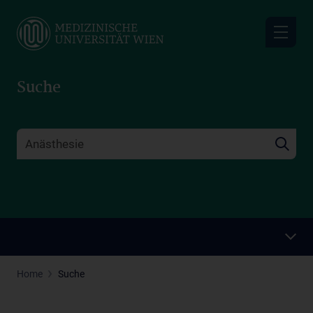
Skip
to
main
content
Suche
Home
Suche