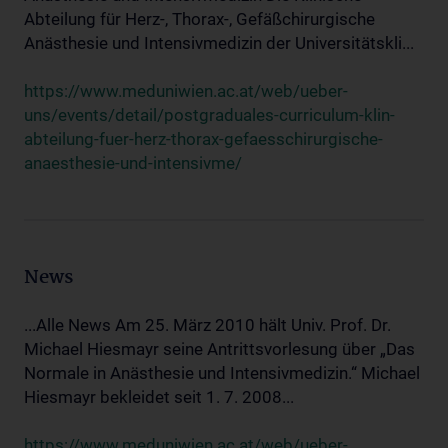
Abteilung für Herz-, Thorax-, Gefäßchirurgische
Anästhesie und Intensivmedizin der Universitätskli...
https://www.meduniwien.ac.at/web/ueber-
uns/events/detail/postgraduales-curriculum-klin-
abteilung-fuer-herz-thorax-gefaesschirurgische-
anaesthesie-und-intensivme/
News
...Alle News Am 25. März 2010 hält Univ. Prof. Dr.
Michael Hiesmayr seine Antrittsvorlesung über „Das
Normale in Anästhesie und Intensivmedizin.“ Michael
Hiesmayr bekleidet seit 1. 7. 2008...
https://www.meduniwien.ac.at/web/ueber-