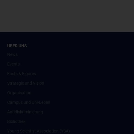
ÜBER UNS
News
Events
Facts & Figures
Strategie und Vision
Organisation
Campus und Uni-Leben
Antidiskriminierung
Bibliothek
Young Scientist Association (YSA)