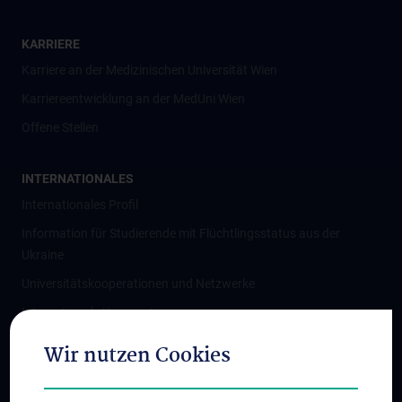
KARRIERE
Karriere an der Medizinischen Universität Wien
Karriereentwicklung an der MedUni Wien
Offene Stellen
INTERNATIONALES
Internationales Profil
Information für Studierende mit Flüchtlingsstatus aus der
Ukraine
Universitätskooperationen und Netzwerke
Internationale Kooperationen
Adjunct Professorships
Wir nutzen Cookies
Student & Staff Exchange
Das KPJ der MedUni Wien