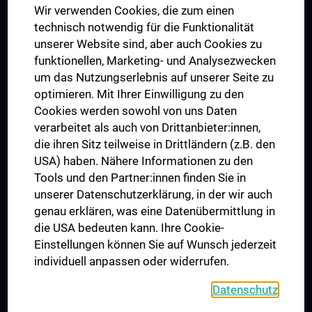
Wir verwenden Cookies, die zum einen
Graduiertentraining
technisch notwendig für die Funktionalität
Dual Career
unserer Website sind, aber auch Cookies zu
funktionellen, Marketing- und Analysezwecken
Trusted Reseach - Research Security - Foreign Interference
um das Nutzungserlebnis auf unserer Seite zu
UNESCO Lehrstuhl für Bioethik
optimieren. Mit Ihrer Einwilligung zu den
MUVI
Cookies werden sowohl von uns Daten
verarbeitet als auch von Drittanbieter:innen,
die ihren Sitz teilweise in Drittländern (z.B. den
USA) haben. Nähere Informationen zu den
Folgen Sie uns auf
Tools und den Partner:innen finden Sie in
unserer Datenschutzerklärung, in der wir auch
genau erklären, was eine Datenübermittlung in
die USA bedeuten kann. Ihre Cookie-
Einstellungen können Sie auf Wunsch jederzeit
individuell anpassen oder widerrufen.
PRESSE
JOBS
Datenschutz
MEDUNI SHOP