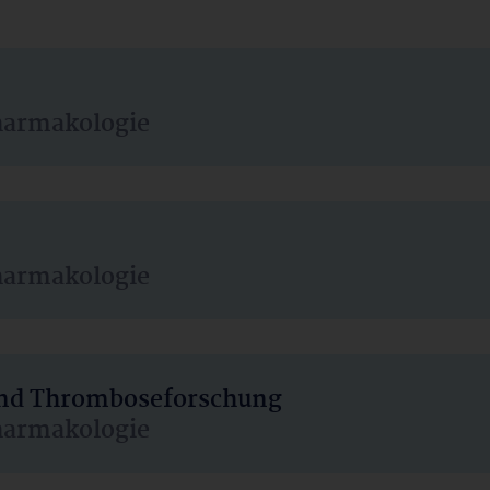
harmakologie
harmakologie
 und Thromboseforschung
harmakologie