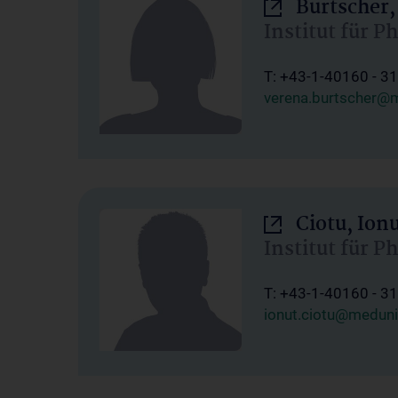
Burtscher,
Institut für P
T: +43-1-40160 - 3
verena.burtscher@m
Ciotu, Ion
Institut für P
T: +43-1-40160 - 3
ionut.ciotu@meduni