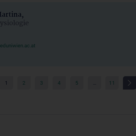
artina,
hysiologie
duniwien.ac.at
1
2
3
4
5
…
11