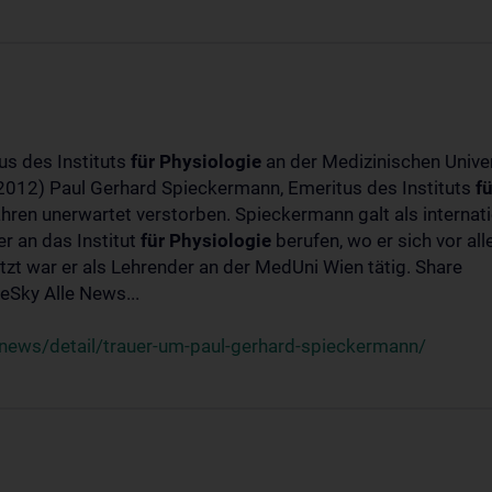
us des Instituts
für
Physiologie
an der Medizinischen Univer
-2012) Paul Gerhard Spieckermann, Emeritus des Instituts
fü
ahren unerwartet verstorben. Spieckermann galt als interna
r an das Institut
für
Physiologie
berufen, wo er sich vor a
t war er als Lehrender an der MedUni Wien tätig. Share
Sky Alle News...
news/detail/trauer-um-paul-gerhard-spieckermann/