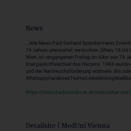
News
...Alle News Paul Gerhard Spieckermann, Emerit
74 Jahren unerwartet verstorben. (Wien, 18-04
Wien, ist vergangenen Freitag im Alter von 74 J
Energiestoffwechsel des Herzens. 1984 wurde e
und der Nachwuchsförderung widmete. Bis zuletz
WhatsappFacebookTwitterLinkedInXingMailBlue
https://www.meduniwien.ac.at/web/ueber-uns/
Detailsite | MedUni Vienna