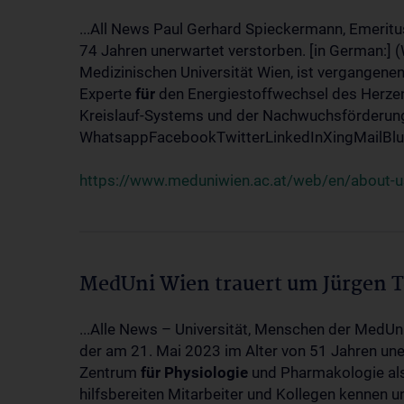
...All News Paul Gerhard Spieckermann, Emeritu
74 Jahren unerwartet verstorben. [in German:] 
Medizinischen Universität Wien, ist vergangenen
Experte
für
den Energiestoffwechsel des Herzen
Kreislauf-Systems und der Nachwuchsförderung w
WhatsappFacebookTwitterLinkedInXingMailBlue
https://www.meduniwien.ac.at/web/en/about-us
MedUni Wien trauert um Jürgen 
...Alle News – Universität, Menschen der MedUn
der am 21. Mai 2023 im Alter von 51 Jahren uner
Zentrum
für
Physiologie
und Pharmakologie als 
hilfsbereiten Mitarbeiter und Kollegen kennen u