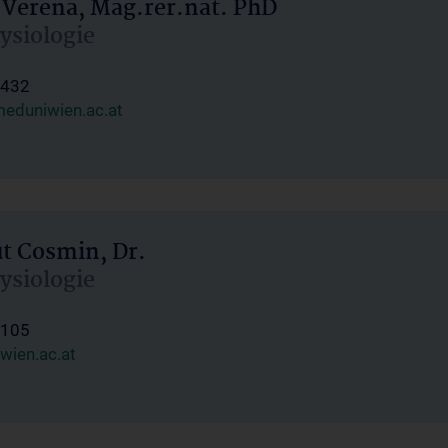
 Verena, Mag.rer.nat. PhD
hysiologie
1432
eduniwien.ac.at
ut Cosmin, Dr.
hysiologie
1105
wien.ac.at