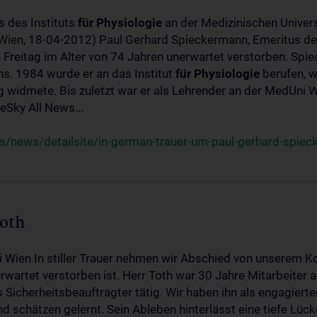
s des Instituts
für
Physiologie
an der Medizinischen Univers
(Wien, 18-04-2012) Paul Gerhard Spieckermann, Emeritus de
 Freitag im Alter von 74 Jahren unerwartet verstorben. Spie
s. 1984 wurde er an das Institut
für
Physiologie
berufen, w
idmete. Bis zuletzt war er als Lehrender an der MedUni Wi
Sky All News...
/news/detailsite/in-german-trauer-um-paul-gerhard-spie
Toth
i Wien In stiller Trauer nehmen wir Abschied von unserem K
wartet verstorben ist. Herr Toth war 30 Jahre Mitarbeiter a
Sicherheitsbeauftragter tätig. Wir haben ihn als engagierte
nd schätzen gelernt. Sein Ableben hinterlässt eine tiefe Lüc