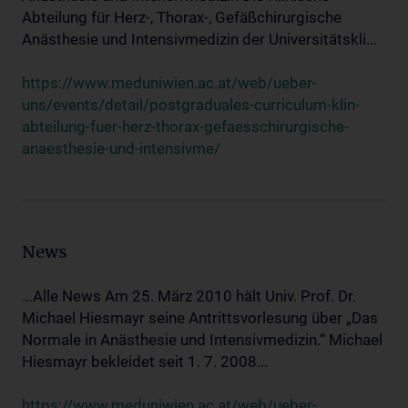
Abteilung für Herz-, Thorax-, Gefäßchirurgische
Anästhesie und Intensivmedizin der Universitätskli...
https://www.meduniwien.ac.at/web/ueber-
uns/events/detail/postgraduales-curriculum-klin-
abteilung-fuer-herz-thorax-gefaesschirurgische-
anaesthesie-und-intensivme/
News
...Alle News Am 25. März 2010 hält Univ. Prof. Dr.
Michael Hiesmayr seine Antrittsvorlesung über „Das
Normale in Anästhesie und Intensivmedizin.“ Michael
Hiesmayr bekleidet seit 1. 7. 2008...
https://www.meduniwien.ac.at/web/ueber-