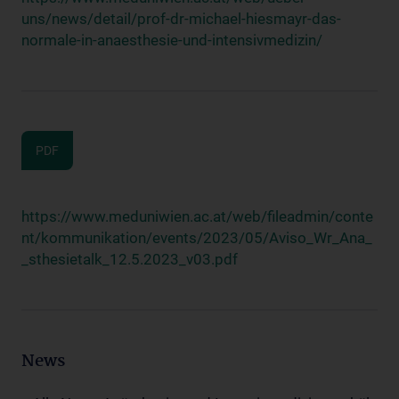
uns/news/detail/prof-dr-michael-hiesmayr-das-
normale-in-anaesthesie-und-intensivmedizin/
PDF
https://www.meduniwien.ac.at/web/fileadmin/conte
nt/kommunikation/events/2023/05/Aviso_Wr_Ana_
_sthesietalk_12.5.2023_v03.pdf
News