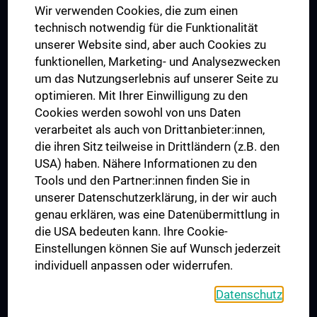
Wir verwenden Cookies, die zum einen
Graduiertentraining
technisch notwendig für die Funktionalität
Dual Career
unserer Website sind, aber auch Cookies zu
funktionellen, Marketing- und Analysezwecken
Trusted Reseach - Research Security - Foreign Interference
um das Nutzungserlebnis auf unserer Seite zu
UNESCO Lehrstuhl für Bioethik
optimieren. Mit Ihrer Einwilligung zu den
MUVI
Cookies werden sowohl von uns Daten
verarbeitet als auch von Drittanbieter:innen,
die ihren Sitz teilweise in Drittländern (z.B. den
USA) haben. Nähere Informationen zu den
Folgen Sie uns auf
Tools und den Partner:innen finden Sie in
unserer Datenschutzerklärung, in der wir auch
genau erklären, was eine Datenübermittlung in
die USA bedeuten kann. Ihre Cookie-
Einstellungen können Sie auf Wunsch jederzeit
individuell anpassen oder widerrufen.
PRESSE
JOBS
Datenschutz
MEDUNI SHOP