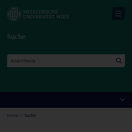
Skip
to
main
content
Suche
Home
Suche