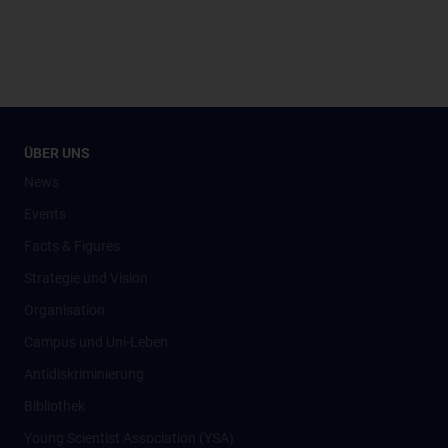
ÜBER UNS
News
Events
Facts & Figures
Strategie und Vision
Organisation
Campus und Uni-Leben
Antidiskriminierung
Bibliothek
Young Scientist Association (YSA)