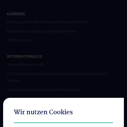
KARRIERE
Karriere an der Medizinischen Universität Wien
Karriereentwicklung an der MedUni Wien
Offene Stellen
INTERNATIONALES
Internationales Profil
Information für Studierende mit Flüchtlingsstatus aus der
Ukraine
Universitätskooperationen und Netzwerke
Internationale Kooperationen
Adjunct Professorships
Wir nutzen Cookies
Student & Staff Exchange
Das KPJ der MedUni Wien