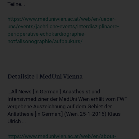
Teilne...
https://www.meduniwien.ac.at/web/en/ueber-
uns/events/jaehrliche-events/interdisziplinaere-
perioperative-echokardiographie-
notfallsonographie/aufbaukurs/
Detailsite | MedUni Vienna
...All News [in German:] Anästhesist und
Intensivmediziner der MedUni Wien erhält vom FWF
vergebene Auszeichnung auf dem Gebiet der
Anästhesie [in German:] (Wien, 25-1-2016) Klaus
Ulrich ...
https://www.meduniwien.ac.at/web/en/about-