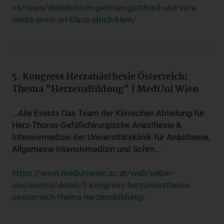
us/news/detailsite/in-german-gottfried-und-vera-
weiss-preis-an-klaus-ulrich-klein/
5. Kongress Herzanästhesie Österreich:
Thema "HerzensBildung" | MedUni Wien
...Alle Events Das Team der Klinischen Abteilung für
Herz-Thorax-Gefäßchirurgische Anästhesie &
Intensivmedizin der Universitätsklinik für Anästhesie,
Allgemeine Intensivmedizin und Schm...
https://www.meduniwien.ac.at/web/ueber-
uns/events/detail/5-kongress-herzanaesthesie-
oesterreich-thema-herzensbildung/