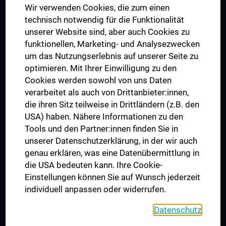
Wir verwenden Cookies, die zum einen
Graduiertentraining
technisch notwendig für die Funktionalität
Dual Career
unserer Website sind, aber auch Cookies zu
funktionellen, Marketing- und Analysezwecken
Trusted Reseach - Research Security - Foreign Interference
um das Nutzungserlebnis auf unserer Seite zu
UNESCO Lehrstuhl für Bioethik
optimieren. Mit Ihrer Einwilligung zu den
MUVI
Cookies werden sowohl von uns Daten
verarbeitet als auch von Drittanbieter:innen,
die ihren Sitz teilweise in Drittländern (z.B. den
USA) haben. Nähere Informationen zu den
Folgen Sie uns auf
Tools und den Partner:innen finden Sie in
unserer Datenschutzerklärung, in der wir auch
genau erklären, was eine Datenübermittlung in
die USA bedeuten kann. Ihre Cookie-
Einstellungen können Sie auf Wunsch jederzeit
individuell anpassen oder widerrufen.
PRESSE
JOBS
Datenschutz
MEDUNI SHOP