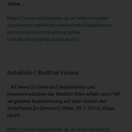
Teilne...
https://www.meduniwien.ac.at/web/en/ueber-
uns/events/jaehrliche-events/interdisziplinaere-
perioperative-echokardiographie-
notfallsonographie/aufbaukurs/
Detailsite | MedUni Vienna
...All News [in German:] Anästhesist und
Intensivmediziner der MedUni Wien erhält vom FWF
vergebene Auszeichnung auf dem Gebiet der
Anästhesie [in German:] (Wien, 25-1-2016) Klaus
Ulrich ...
https://www.meduniwien.ac.at/web/en/about-