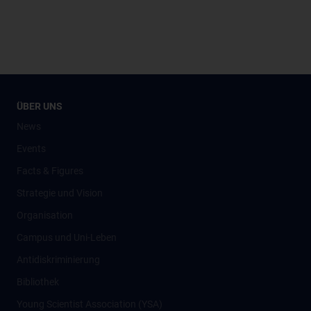
ÜBER UNS
News
Events
Facts & Figures
Strategie und Vision
Organisation
Campus und Uni-Leben
Antidiskriminierung
Bibliothek
Young Scientist Association (YSA)