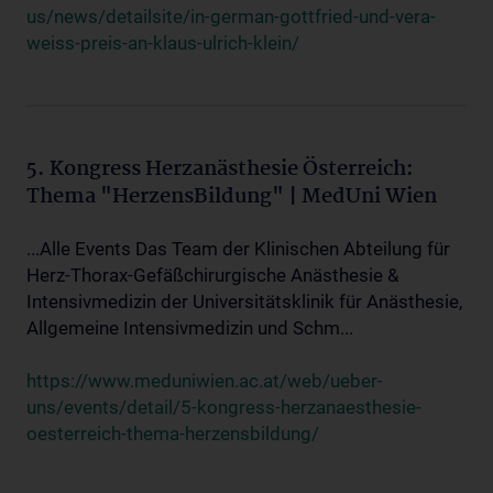
us/news/detailsite/in-german-gottfried-und-vera-
weiss-preis-an-klaus-ulrich-klein/
5. Kongress Herzanästhesie Österreich:
Thema "HerzensBildung" | MedUni Wien
...Alle Events Das Team der Klinischen Abteilung für
Herz-Thorax-Gefäßchirurgische Anästhesie &
Intensivmedizin der Universitätsklinik für Anästhesie,
Allgemeine Intensivmedizin und Schm...
https://www.meduniwien.ac.at/web/ueber-
uns/events/detail/5-kongress-herzanaesthesie-
oesterreich-thema-herzensbildung/