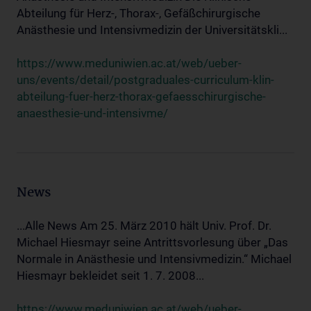
Abteilung für Herz-, Thorax-, Gefäßchirurgische
Anästhesie und Intensivmedizin der Universitätskli...
https://www.meduniwien.ac.at/web/ueber-
uns/events/detail/postgraduales-curriculum-klin-
abteilung-fuer-herz-thorax-gefaesschirurgische-
anaesthesie-und-intensivme/
News
...Alle News Am 25. März 2010 hält Univ. Prof. Dr.
Michael Hiesmayr seine Antrittsvorlesung über „Das
Normale in Anästhesie und Intensivmedizin.“ Michael
Hiesmayr bekleidet seit 1. 7. 2008...
https://www.meduniwien.ac.at/web/ueber-