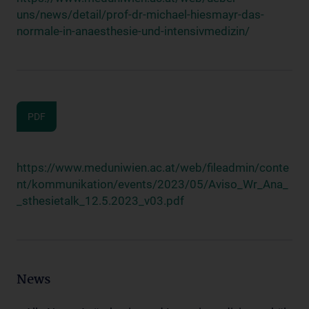
uns/news/detail/prof-dr-michael-hiesmayr-das-
normale-in-anaesthesie-und-intensivmedizin/
PDF
https://www.meduniwien.ac.at/web/fileadmin/conte
nt/kommunikation/events/2023/05/Aviso_Wr_Ana_
_sthesietalk_12.5.2023_v03.pdf
News