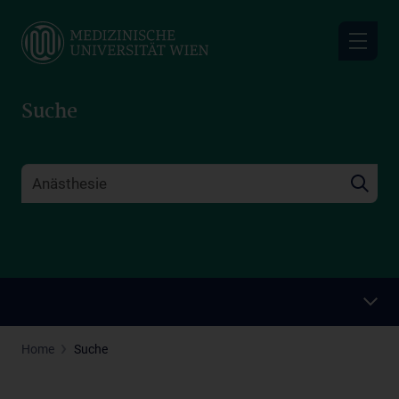
Skip
to
main
content
Suche
Home
Suche