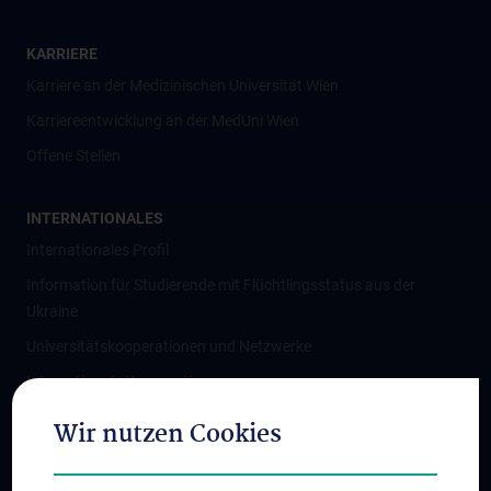
KARRIERE
Karriere an der Medizinischen Universität Wien
Karriereentwicklung an der MedUni Wien
Offene Stellen
INTERNATIONALES
Internationales Profil
Information für Studierende mit Flüchtlingsstatus aus der
Ukraine
Universitätskooperationen und Netzwerke
Internationale Kooperationen
Adjunct Professorships
Wir nutzen Cookies
Student & Staff Exchange
Das KPJ der MedUni Wien