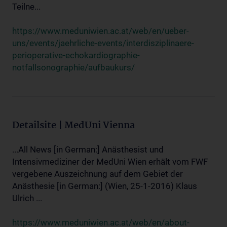
Teilne...
https://www.meduniwien.ac.at/web/en/ueber-
uns/events/jaehrliche-events/interdisziplinaere-
perioperative-echokardiographie-
notfallsonographie/aufbaukurs/
Detailsite | MedUni Vienna
...All News [in German:] Anästhesist und
Intensivmediziner der MedUni Wien erhält vom FWF
vergebene Auszeichnung auf dem Gebiet der
Anästhesie [in German:] (Wien, 25-1-2016) Klaus
Ulrich ...
https://www.meduniwien.ac.at/web/en/about-