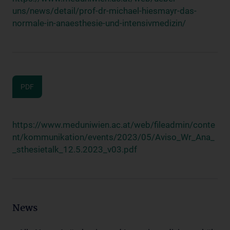
uns/news/detail/prof-dr-michael-hiesmayr-das-
normale-in-anaesthesie-und-intensivmedizin/
PDF
https://www.meduniwien.ac.at/web/fileadmin/conte
nt/kommunikation/events/2023/05/Aviso_Wr_Ana_
_sthesietalk_12.5.2023_v03.pdf
News