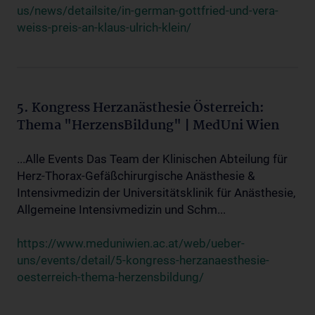
us/news/detailsite/in-german-gottfried-und-vera-
weiss-preis-an-klaus-ulrich-klein/
5. Kongress Herzanästhesie Österreich:
Thema "HerzensBildung" | MedUni Wien
...Alle Events Das Team der Klinischen Abteilung für
Herz-Thorax-Gefäßchirurgische Anästhesie &
Intensivmedizin der Universitätsklinik für Anästhesie,
Allgemeine Intensivmedizin und Schm...
https://www.meduniwien.ac.at/web/ueber-
uns/events/detail/5-kongress-herzanaesthesie-
oesterreich-thema-herzensbildung/