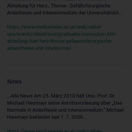
Abteilung für Herz-, Thorax-, Gefäßchirurgische
Anästhesie und Intensivmedizin der Universitätskli...
https://www.meduniwien.ac.at/web/ueber-
uns/events/detail/postgraduales-curriculum-klin-
abteilung-fuer-herz-thorax-gefaesschirurgische-
anaesthesie-und-intensivme/
News
...Alle News Am 25. März 2010 hält Univ. Prof. Dr.
Michael Hiesmayr seine Antrittsvorlesung über „Das
Normale in Anästhesie und Intensivmedizin.“ Michael
Hiesmayr bekleidet seit 1. 7. 2008...
https://www.meduniwien.ac.at/web/ueber-