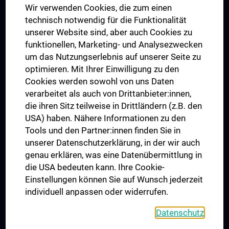
Wir verwenden Cookies, die zum einen
Graduiertentraining
technisch notwendig für die Funktionalität
Dual Career
unserer Website sind, aber auch Cookies zu
funktionellen, Marketing- und Analysezwecken
Trusted Reseach - Research Security - Foreign Interference
um das Nutzungserlebnis auf unserer Seite zu
UNESCO Lehrstuhl für Bioethik
optimieren. Mit Ihrer Einwilligung zu den
MUVI
Cookies werden sowohl von uns Daten
verarbeitet als auch von Drittanbieter:innen,
die ihren Sitz teilweise in Drittländern (z.B. den
USA) haben. Nähere Informationen zu den
Folgen Sie uns auf
Tools und den Partner:innen finden Sie in
unserer Datenschutzerklärung, in der wir auch
genau erklären, was eine Datenübermittlung in
die USA bedeuten kann. Ihre Cookie-
Einstellungen können Sie auf Wunsch jederzeit
individuell anpassen oder widerrufen.
PRESSE
JOBS
Datenschutz
MEDUNI SHOP