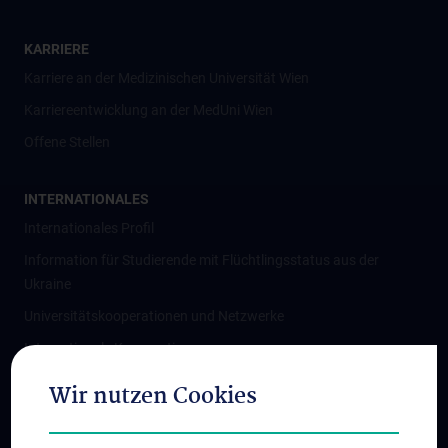
KARRIERE
Karriere an der Medizinischen Universität Wien
Karriereentwicklung an der MedUni Wien
Offene Stellen
INTERNATIONALES
Internationales Profil
Information für Studierende mit Flüchtlingsstatus aus der
Ukraine
Universitätskooperationen und Netzwerke
Internationale Kooperationen
Adjunct Professorships
Wir nutzen Cookies
Student & Staff Exchange
Das KPJ der MedUni Wien