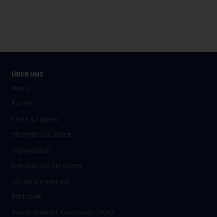
ÜBER UNS
News
Events
Facts & Figures
Strategie und Vision
Organisation
Campus und Uni-Leben
Antidiskriminierung
Bibliothek
Young Scientist Association (YSA)