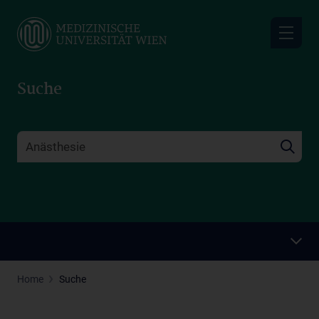
Skip
to
main
content
Suche
Home
Suche