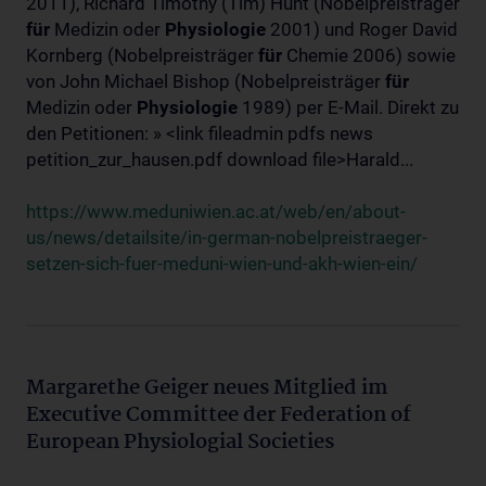
2011), Richard Timothy (Tim) Hunt (Nobelpreisträger
für
Medizin oder
Physiologie
2001) und Roger David
Kornberg (Nobelpreisträger
für
Chemie 2006) sowie
von John Michael Bishop (Nobelpreisträger
für
Medizin oder
Physiologie
1989) per E-Mail. Direkt zu
den Petitionen: » <link fileadmin pdfs news
petition_zur_hausen.pdf download file>Harald...
https://www.meduniwien.ac.at/web/en/about-
us/news/detailsite/in-german-nobelpreistraeger-
setzen-sich-fuer-meduni-wien-und-akh-wien-ein/
Margarethe Geiger neues Mitglied im
Executive Committee der Federation of
European Physiologial Societies