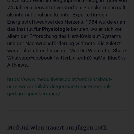
Universität Wien, ist vergangenen Freitag im Alter von
74 Jahren unerwartet verstorben. Spieckermann galt
als international anerkannter Experte
für
den
Energiestoffwechsel des Herzens. 1984 wurde er an
das Institut
für
Physiologie
berufen, wo er sich vor
allem der Erforschung des Herz-Kreislauf-Systems
und der Nachwuchsförderung widmete. Bis zuletzt
war er als Lehrender an der MedUni Wien tätig. Share
WhatsappFacebookTwitterLinkedInXingMailBlueSky
All News...
https://www.meduniwien.ac.at/web/en/about-
us/news/detailsite/in-german-trauer-um-paul-
gerhard-spieckermann/
MedUni Wien trauert um Jürgen Toth