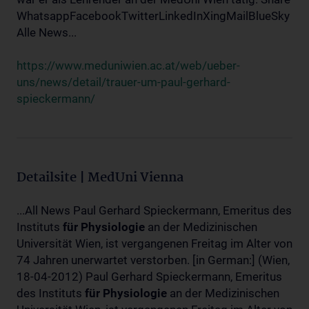
WhatsappFacebookTwitterLinkedInXingMailBlueSky
Alle News...
https://www.meduniwien.ac.at/web/ueber-
uns/news/detail/trauer-um-paul-gerhard-
spieckermann/
Detailsite | MedUni Vienna
...All News Paul Gerhard Spieckermann, Emeritus des
Instituts
für
Physiologie
an der Medizinischen
Universität Wien, ist vergangenen Freitag im Alter von
74 Jahren unerwartet verstorben. [in German:] (Wien,
18-04-2012) Paul Gerhard Spieckermann, Emeritus
des Instituts
für
Physiologie
an der Medizinischen