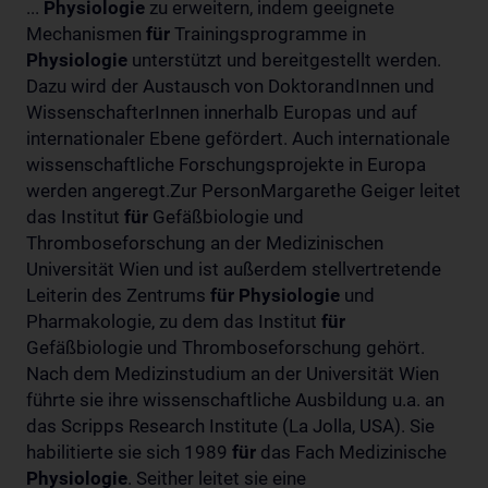
...
Physiologie
zu erweitern, indem geeignete
Mechanismen
für
Trainingsprogramme in
Physiologie
unterstützt und bereitgestellt werden.
Dazu wird der Austausch von DoktorandInnen und
WissenschafterInnen innerhalb Europas und auf
internationaler Ebene gefördert. Auch internationale
wissenschaftliche Forschungsprojekte in Europa
werden angeregt.Zur PersonMargarethe Geiger leitet
das Institut
für
Gefäßbiologie und
Thromboseforschung an der Medizinischen
Universität Wien und ist außerdem stellvertretende
Leiterin des Zentrums
für
Physiologie
und
Pharmakologie, zu dem das Institut
für
Gefäßbiologie und Thromboseforschung gehört.
Nach dem Medizinstudium an der Universität Wien
führte sie ihre wissenschaftliche Ausbildung u.a. an
das Scripps Research Institute (La Jolla, USA). Sie
habilitierte sie sich 1989
für
das Fach Medizinische
Physiologie
. Seither leitet sie eine