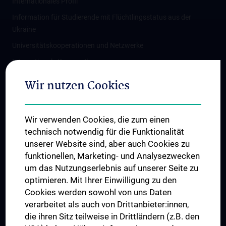
Internationales Profil
Information für Studierende mit Flüchtlingsstatus aus der
Ukraine
Universitätskooperationen und Netzwerke
Internationale Kooperationen
Adjunct Professorships
Wir nutzen Cookies
Student & Staff Exchange
Das KPJ der MedUni Wien
Wir verwenden Cookies, die zum einen
Graduiertentraining
technisch notwendig für die Funktionalität
Dual Career
unserer Website sind, aber auch Cookies zu
funktionellen, Marketing- und Analysezwecken
Trusted Reseach - Research Security - Foreign Interference
um das Nutzungserlebnis auf unserer Seite zu
UNESCO Lehrstuhl für Bioethik
optimieren. Mit Ihrer Einwilligung zu den
MUVI
Cookies werden sowohl von uns Daten
verarbeitet als auch von Drittanbieter:innen,
die ihren Sitz teilweise in Drittländern (z.B. den