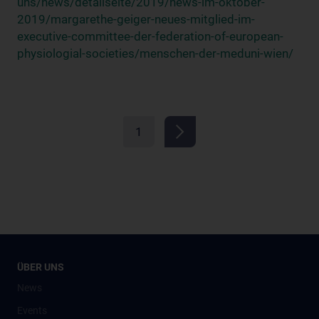
uns/news/detailseite/2019/news-im-oktober-
2019/margarethe-geiger-neues-mitglied-im-
executive-committee-der-federation-of-european-
physiologial-societies/menschen-der-meduni-wien/
1
ÜBER UNS
News
Events