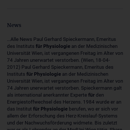
News
...Alle News Paul Gerhard Spieckermann, Emeritus
des Instituts
für
Physiologie
an der Medizinischen
Universität Wien, ist vergangenen Freitag im Alter von
74 Jahren unerwartet verstorben. (Wien, 18-04-
2012) Paul Gerhard Spieckermann, Emeritus des
Instituts
für
Physiologie
an der Medizinischen
Universität Wien, ist vergangenen Freitag im Alter von
74 Jahren unerwartet verstorben. Spieckermann galt
als international anerkannter Experte
für
den
Energiestoffwechsel des Herzens. 1984 wurde er an
das Institut
für
Physiologie
berufen, wo er sich vor
allem der Erforschung des Herz-Kreislauf-Systems
und der Nachwuchsförderung widmete. Bis zuletzt
war er als Lehrender an der MedUni Wien tätig. Share