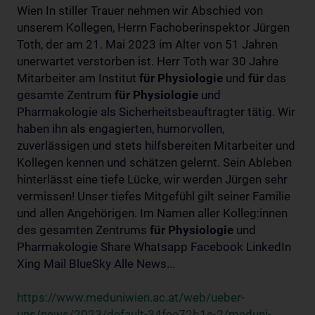
Wien In stiller Trauer nehmen wir Abschied von
unserem Kollegen, Herrn Fachoberinspektor Jürgen
Toth, der am 21. Mai 2023 im Alter von 51 Jahren
unerwartet verstorben ist. Herr Toth war 30 Jahre
Mitarbeiter am Institut
für
Physiologie
und
für
das
gesamte Zentrum
für
Physiologie
und
Pharmakologie als Sicherheitsbeauftragter tätig. Wir
haben ihn als engagierten, humorvollen,
zuverlässigen und stets hilfsbereiten Mitarbeiter und
Kollegen kennen und schätzen gelernt. Sein Ableben
hinterlässt eine tiefe Lücke, wir werden Jürgen sehr
vermissen! Unser tiefes Mitgefühl gilt seiner Familie
und allen Angehörigen. Im Namen aller Kolleg:innen
des gesamten Zentrums
für
Physiologie
und
Pharmakologie Share Whatsapp Facebook LinkedIn
Xing Mail BlueSky Alle News...
https://www.meduniwien.ac.at/web/ueber-
uns/news/2023/default-34fee72b1e-2/meduni-