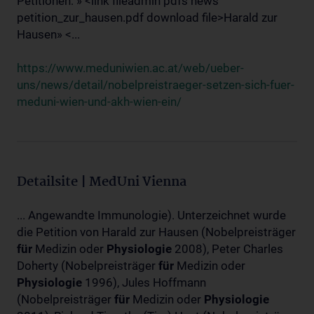
Petitionen: » <link fileadmin pdfs news
petition_zur_hausen.pdf download file>Harald zur
Hausen» <...
https://www.meduniwien.ac.at/web/ueber-
uns/news/detail/nobelpreistraeger-setzen-sich-fuer-
meduni-wien-und-akh-wien-ein/
Detailsite | MedUni Vienna
... Angewandte Immunologie). Unterzeichnet wurde
die Petition von Harald zur Hausen (Nobelpreisträger
für
Medizin oder
Physiologie
2008), Peter Charles
Doherty (Nobelpreisträger
für
Medizin oder
Physiologie
1996), Jules Hoffmann
(Nobelpreisträger
für
Medizin oder
Physiologie