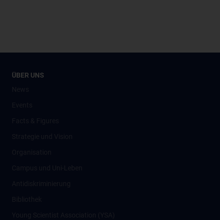
ÜBER UNS
News
Events
Facts & Figures
Strategie und Vision
Organisation
Campus und Uni-Leben
Antidiskriminierung
Bibliothek
Young Scientist Association (YSA)