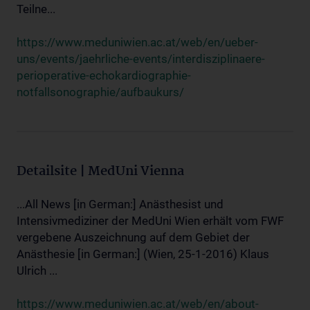
Teilne...
https://www.meduniwien.ac.at/web/en/ueber-
uns/events/jaehrliche-events/interdisziplinaere-
perioperative-echokardiographie-
notfallsonographie/aufbaukurs/
Detailsite | MedUni Vienna
...All News [in German:] Anästhesist und
Intensivmediziner der MedUni Wien erhält vom FWF
vergebene Auszeichnung auf dem Gebiet der
Anästhesie [in German:] (Wien, 25-1-2016) Klaus
Ulrich ...
https://www.meduniwien.ac.at/web/en/about-