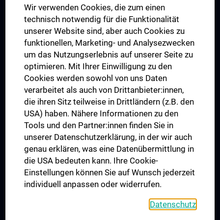
Wir verwenden Cookies, die zum einen
Graduiertentraining
technisch notwendig für die Funktionalität
Dual Career
unserer Website sind, aber auch Cookies zu
funktionellen, Marketing- und Analysezwecken
Trusted Reseach - Research Security - Foreign Interference
um das Nutzungserlebnis auf unserer Seite zu
UNESCO Lehrstuhl für Bioethik
optimieren. Mit Ihrer Einwilligung zu den
MUVI
Cookies werden sowohl von uns Daten
verarbeitet als auch von Drittanbieter:innen,
die ihren Sitz teilweise in Drittländern (z.B. den
USA) haben. Nähere Informationen zu den
Folgen Sie uns auf
Tools und den Partner:innen finden Sie in
unserer Datenschutzerklärung, in der wir auch
genau erklären, was eine Datenübermittlung in
die USA bedeuten kann. Ihre Cookie-
Einstellungen können Sie auf Wunsch jederzeit
individuell anpassen oder widerrufen.
PRESSE
JOBS
Datenschutz
MEDUNI SHOP