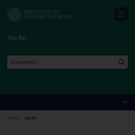
Skip
to
main
content
Suche
Home
Suche