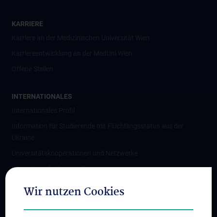
KARRIERE
Karriere an der Medizinischen Universität Wien
Karriereentwicklung an der MedUni Wien
Offene Stellen
INTERNATIONALES
Internationales Profil
Information für Studierende mit Flüchtlingsstatus aus der
Ukraine
Universitätskooperationen und Netzwerke
Internationale Kooperationen
Adjunct Professorships
Wir nutzen Cookies
Student & Staff Exchange
Das KPJ der MedUni Wien