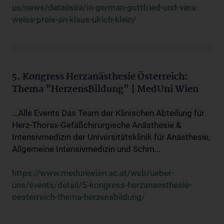
us/news/detailsite/in-german-gottfried-und-vera-
weiss-preis-an-klaus-ulrich-klein/
5. Kongress Herzanästhesie Österreich:
Thema "HerzensBildung" | MedUni Wien
...Alle Events Das Team der Klinischen Abteilung für
Herz-Thorax-Gefäßchirurgische Anästhesie &
Intensivmedizin der Universitätsklinik für Anästhesie,
Allgemeine Intensivmedizin und Schm...
https://www.meduniwien.ac.at/web/ueber-
uns/events/detail/5-kongress-herzanaesthesie-
oesterreich-thema-herzensbildung/