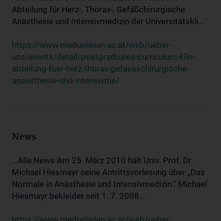
Abteilung für Herz-, Thorax-, Gefäßchirurgische
Anästhesie und Intensivmedizin der Universitätskli...
https://www.meduniwien.ac.at/web/ueber-
uns/events/detail/postgraduales-curriculum-klin-
abteilung-fuer-herz-thorax-gefaesschirurgische-
anaesthesie-und-intensivme/
News
...Alle News Am 25. März 2010 hält Univ. Prof. Dr.
Michael Hiesmayr seine Antrittsvorlesung über „Das
Normale in Anästhesie und Intensivmedizin.“ Michael
Hiesmayr bekleidet seit 1. 7. 2008...
https://www.meduniwien.ac.at/web/ueber-