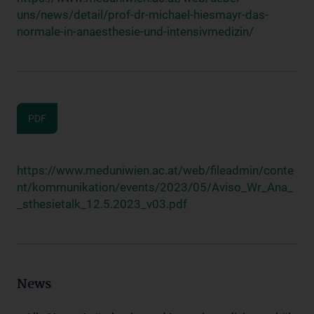
uns/news/detail/prof-dr-michael-hiesmayr-das-
normale-in-anaesthesie-und-intensivmedizin/
PDF
https://www.meduniwien.ac.at/web/fileadmin/conte
nt/kommunikation/events/2023/05/Aviso_Wr_Ana_
_sthesietalk_12.5.2023_v03.pdf
News