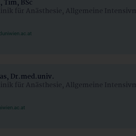
, Tim, BSc
linik für Anästhesie, Allgemeine Intensi
uniwien.ac.at
as, Dr.med.univ.
linik für Anästhesie, Allgemeine Intensi
wien.ac.at