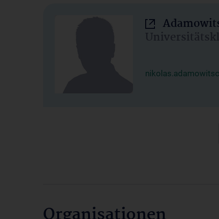
Adamowits
Universitätsk
nikolas.adamowits
Organisationen