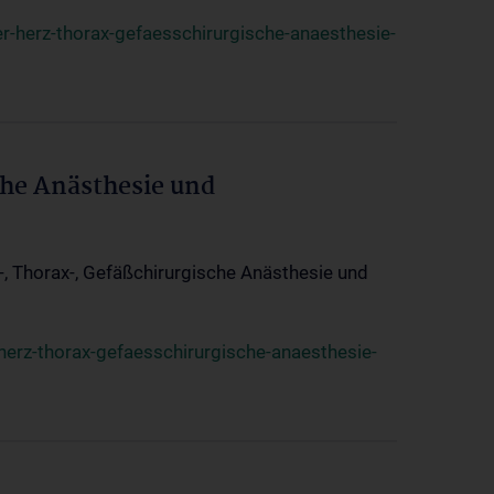
r-herz-thorax-gefaesschirurgische-anaesthesie-
che Anästhesie und
z-, Thorax-, Gefäßchirurgische Anästhesie und
herz-thorax-gefaesschirurgische-anaesthesie-