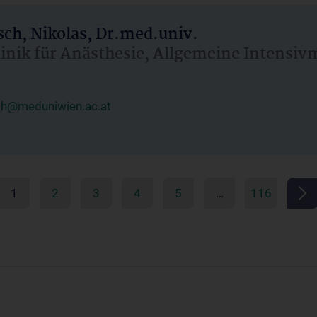
ch, Nikolas, Dr.med.univ.
linik für Anästhesie, Allgemeine Intensi
ch@meduniwien.ac.at
1
2
3
4
5
…
116