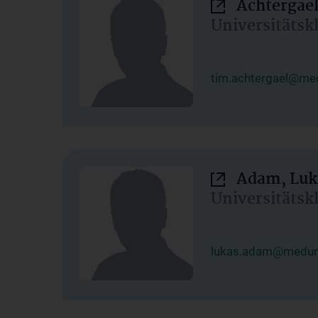
Achtergael
Universitätsk
tim.achtergael@med
Adam, Luk
Universitätsk
lukas.adam@meduni