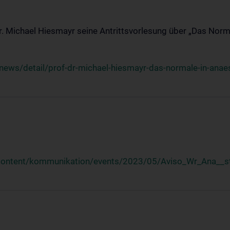
Dr. Michael Hiesmayr seine Antrittsvorlesung über „Das Norm
ews/detail/prof-dr-michael-hiesmayr-das-normale-in-anaes
/content/kommunikation/events/2023/05/Aviso_Wr_Ana__st