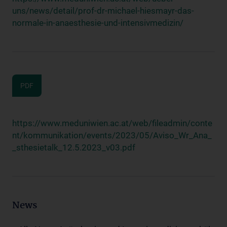
uns/news/detail/prof-dr-michael-hiesmayr-das-
normale-in-anaesthesie-und-intensivmedizin/
PDF
https://www.meduniwien.ac.at/web/fileadmin/conte
nt/kommunikation/events/2023/05/Aviso_Wr_Ana_
_sthesietalk_12.5.2023_v03.pdf
News