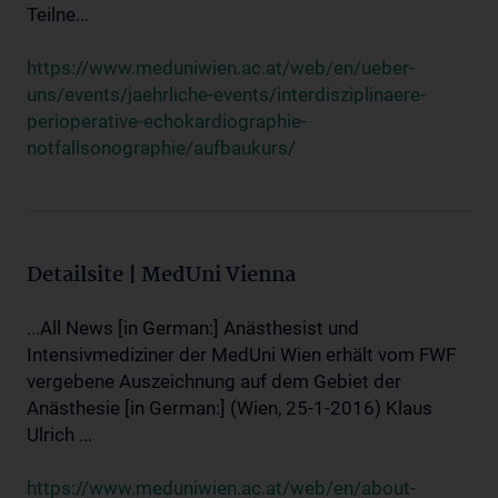
Teilne...
https://www.meduniwien.ac.at/web/en/ueber-
uns/events/jaehrliche-events/interdisziplinaere-
perioperative-echokardiographie-
notfallsonographie/aufbaukurs/
Detailsite | MedUni Vienna
...All News [in German:] Anästhesist und
Intensivmediziner der MedUni Wien erhält vom FWF
vergebene Auszeichnung auf dem Gebiet der
Anästhesie [in German:] (Wien, 25-1-2016) Klaus
Ulrich ...
https://www.meduniwien.ac.at/web/en/about-