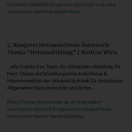
us/news/detailsite/in-german-gottfried-und-vera-
weiss-preis-an-klaus-ulrich-klein/
5. Kongress Herzanästhesie Österreich:
Thema "HerzensBildung" | MedUni Wien
...Alle Events Das Team der Klinischen Abteilung für
Herz-Thorax-Gefäßchirurgische Anästhesie &
Intensivmedizin der Universitätsklinik für Anästhesie,
Allgemeine Intensivmedizin und Schm...
https://www.meduniwien.ac.at/web/ueber-
uns/events/detail/5-kongress-herzanaesthesie-
oesterreich-thema-herzensbildung/