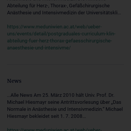
Abteilung für Herz-, Thorax-, Gefäßchirurgische
Anästhesie und Intensivmedizin der Universitätskli...
https://www.meduniwien.ac.at/web/ueber-
uns/events/detail/postgraduales-curriculum-klin-
abteilung-fuer-herz-thorax-gefaesschirurgische-
anaesthesie-und-intensivme/
News
...Alle News Am 25. März 2010 hält Univ. Prof. Dr.
Michael Hiesmayr seine Antrittsvorlesung über „Das
Normale in Anästhesie und Intensivmedizin.“ Michael
Hiesmayr bekleidet seit 1. 7. 2008...
https://www.meduniwien.ac.at/web/ueber-