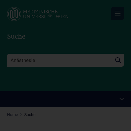
Skip
to
main
content
Suche
Home
Suche