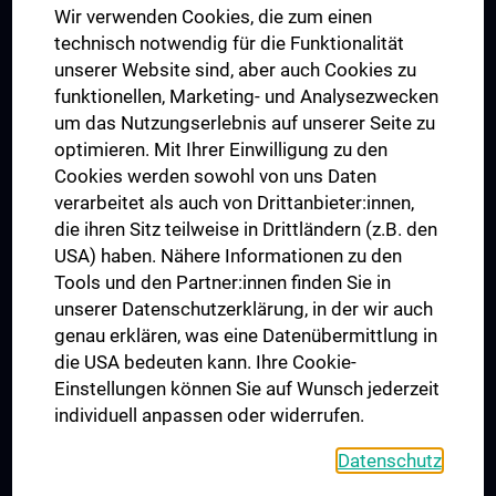
Wir verwenden Cookies, die zum einen
Graduiertentraining
technisch notwendig für die Funktionalität
Dual Career
unserer Website sind, aber auch Cookies zu
funktionellen, Marketing- und Analysezwecken
Trusted Reseach - Research Security - Foreign Interference
um das Nutzungserlebnis auf unserer Seite zu
UNESCO Lehrstuhl für Bioethik
optimieren. Mit Ihrer Einwilligung zu den
MUVI
Cookies werden sowohl von uns Daten
verarbeitet als auch von Drittanbieter:innen,
die ihren Sitz teilweise in Drittländern (z.B. den
USA) haben. Nähere Informationen zu den
Folgen Sie uns auf
Tools und den Partner:innen finden Sie in
unserer Datenschutzerklärung, in der wir auch
genau erklären, was eine Datenübermittlung in
die USA bedeuten kann. Ihre Cookie-
Einstellungen können Sie auf Wunsch jederzeit
individuell anpassen oder widerrufen.
PRESSE
JOBS
Datenschutz
MEDUNI SHOP