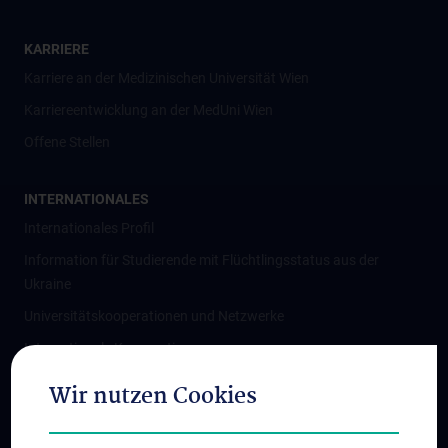
KARRIERE
Karriere an der Medizinischen Universität Wien
Karriereentwicklung an der MedUni Wien
Offene Stellen
INTERNATIONALES
Internationales Profil
Information für Studierende mit Flüchtlingsstatus aus der
Ukraine
Universitätskooperationen und Netzwerke
Internationale Kooperationen
Adjunct Professorships
Wir nutzen Cookies
Student & Staff Exchange
Das KPJ der MedUni Wien