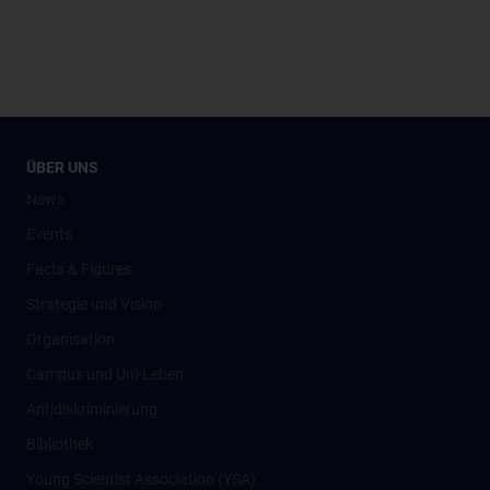
ÜBER UNS
News
Events
Facts & Figures
Strategie und Vision
Organisation
Campus und Uni-Leben
Antidiskriminierung
Bibliothek
Young Scientist Association (YSA)