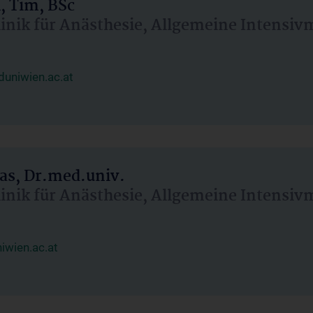
, Tim, BSc
linik für Anästhesie, Allgemeine Intensi
uniwien.ac.at
as, Dr.med.univ.
linik für Anästhesie, Allgemeine Intensi
wien.ac.at