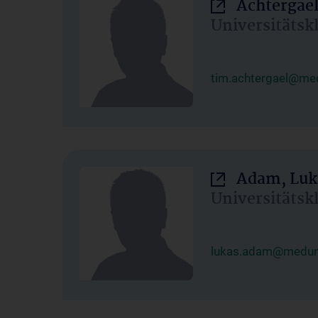
Achtergael
Universitätsk
tim.achtergael@med
Adam, Luk
Universitätsk
lukas.adam@meduni