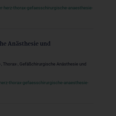
r-herz-thorax-gefaesschirurgische-anaesthesie-
che Anästhesie und
z-, Thorax-, Gefäßchirurgische Anästhesie und
herz-thorax-gefaesschirurgische-anaesthesie-