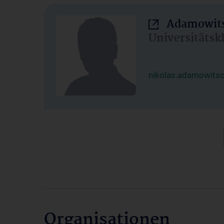
Adamowits
Universitätsk
nikolas.adamowits
Organisationen