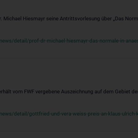
Dr. Michael Hiesmayr seine Antrittsvorlesung über „Das Norm
ews/detail/prof-dr-michael-hiesmayr-das-normale-in-anaes
 erhält vom FWF vergebene Auszeichnung auf dem Gebiet der
s/detail/gottfried-und-vera-weiss-preis-an-klaus-ulrich-k