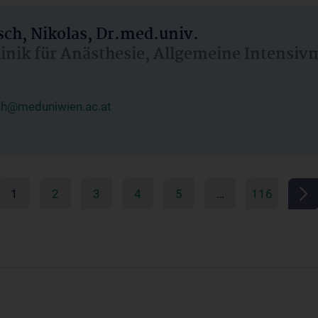
ch, Nikolas, Dr.med.univ.
linik für Anästhesie, Allgemeine Intensi
ch@meduniwien.ac.at
1
2
3
4
5
…
116