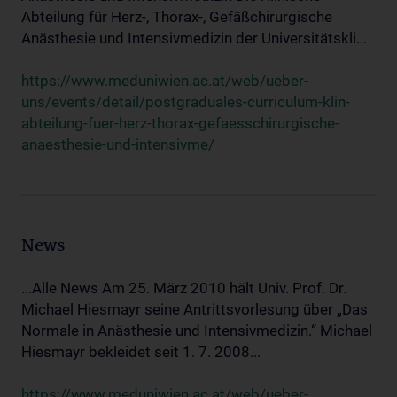
Abteilung für Herz-, Thorax-, Gefäßchirurgische
Anästhesie und Intensivmedizin der Universitätskli...
https://www.meduniwien.ac.at/web/ueber-
uns/events/detail/postgraduales-curriculum-klin-
abteilung-fuer-herz-thorax-gefaesschirurgische-
anaesthesie-und-intensivme/
News
...Alle News Am 25. März 2010 hält Univ. Prof. Dr.
Michael Hiesmayr seine Antrittsvorlesung über „Das
Normale in Anästhesie und Intensivmedizin.“ Michael
Hiesmayr bekleidet seit 1. 7. 2008...
https://www.meduniwien.ac.at/web/ueber-