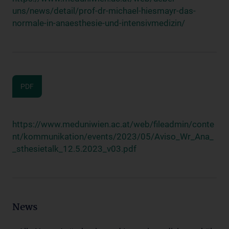
uns/news/detail/prof-dr-michael-hiesmayr-das-
normale-in-anaesthesie-und-intensivmedizin/
PDF
https://www.meduniwien.ac.at/web/fileadmin/conte
nt/kommunikation/events/2023/05/Aviso_Wr_Ana_
_sthesietalk_12.5.2023_v03.pdf
News