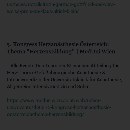
us/news/detailsite/in-german-gottfried-und-vera-
weiss-preis-an-klaus-ulrich-klein/
5. Kongress Herzanästhesie Österreich:
Thema "HerzensBildung" | MedUni Wien
...Alle Events Das Team der Klinischen Abteilung für
Herz-Thorax-Gefäßchirurgische Anästhesie &
Intensivmedizin der Universitätsklinik für Anästhesie,
Allgemeine Intensivmedizin und Schm...
https://www.meduniwien.ac.at/web/ueber-
uns/events/detail/5-kongress-herzanaesthesie-
oesterreich-thema-herzensbildung/