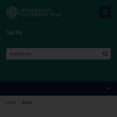
Skip
to
main
content
Suche
Home
Suche