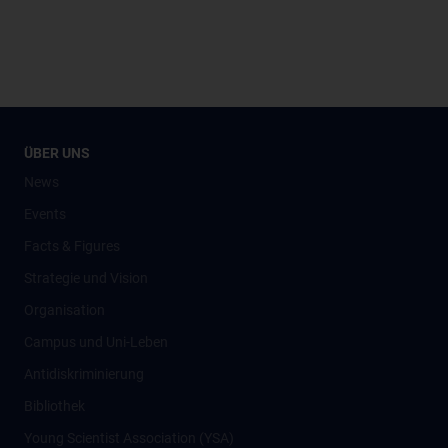
ÜBER UNS
News
Events
Facts & Figures
Strategie und Vision
Organisation
Campus und Uni-Leben
Antidiskriminierung
Bibliothek
Young Scientist Association (YSA)