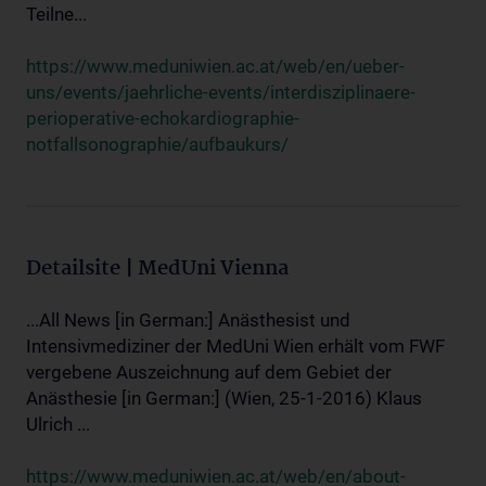
Teilne...
https://www.meduniwien.ac.at/web/en/ueber-
uns/events/jaehrliche-events/interdisziplinaere-
perioperative-echokardiographie-
notfallsonographie/aufbaukurs/
Detailsite | MedUni Vienna
...All News [in German:] Anästhesist und
Intensivmediziner der MedUni Wien erhält vom FWF
vergebene Auszeichnung auf dem Gebiet der
Anästhesie [in German:] (Wien, 25-1-2016) Klaus
Ulrich ...
https://www.meduniwien.ac.at/web/en/about-