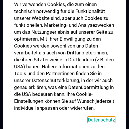
Wir verwenden Cookies, die zum einen
Graduiertentraining
technisch notwendig für die Funktionalität
Dual Career
unserer Website sind, aber auch Cookies zu
funktionellen, Marketing- und Analysezwecken
Trusted Reseach - Research Security - Foreign Interference
um das Nutzungserlebnis auf unserer Seite zu
UNESCO Lehrstuhl für Bioethik
optimieren. Mit Ihrer Einwilligung zu den
MUVI
Cookies werden sowohl von uns Daten
verarbeitet als auch von Drittanbieter:innen,
die ihren Sitz teilweise in Drittländern (z.B. den
USA) haben. Nähere Informationen zu den
Folgen Sie uns auf
Tools und den Partner:innen finden Sie in
unserer Datenschutzerklärung, in der wir auch
genau erklären, was eine Datenübermittlung in
die USA bedeuten kann. Ihre Cookie-
Einstellungen können Sie auf Wunsch jederzeit
individuell anpassen oder widerrufen.
PRESSE
JOBS
Datenschutz
MEDUNI SHOP