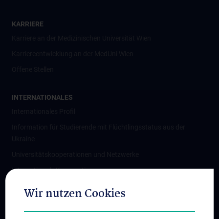
KARRIERE
Karriere an der Medizinischen Universität Wien
Karriereentwicklung an der MedUni Wien
Offene Stellen
INTERNATIONALES
Internationales Profil
Information für Studierende mit Flüchtlingsstatus aus der
Ukraine
Universitätskooperationen und Netzwerke
Internationale Kooperationen
Adjunct Professorships
Wir nutzen Cookies
Student & Staff Exchange
Das KPJ der MedUni Wien