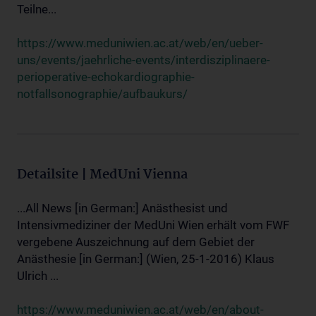
Teilne...
https://www.meduniwien.ac.at/web/en/ueber-
uns/events/jaehrliche-events/interdisziplinaere-
perioperative-echokardiographie-
notfallsonographie/aufbaukurs/
Detailsite | MedUni Vienna
...All News [in German:] Anästhesist und
Intensivmediziner der MedUni Wien erhält vom FWF
vergebene Auszeichnung auf dem Gebiet der
Anästhesie [in German:] (Wien, 25-1-2016) Klaus
Ulrich ...
https://www.meduniwien.ac.at/web/en/about-