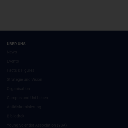
ÜBER UNS
News
Events
Facts & Figures
Strategie und Vision
Organisation
Campus und Uni-Leben
Antidiskriminierung
Bibliothek
Young Scientist Association (YSA)