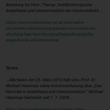
Abteilung für Herz-, Thorax-, Gefäßchirurgische
Anästhesie und Intensivmedizin der Universitätskli...
https://www.meduniwien.ac.at/web/ueber-
uns/events/detail/postgraduales-curriculum-klin-
abteilung-fuer-herz-thorax-gefaesschirurgische-
anaesthesie-und-intensivme/
News
...Alle News Am 25. März 2010 hält Univ. Prof. Dr.
Michael Hiesmayr seine Antrittsvorlesung über „Das
Normale in Anästhesie und Intensivmedizin.“ Michael
Hiesmayr bekleidet seit 1. 7. 2008...
https://www.meduniwien.ac.at/web/ueber-