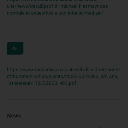
uns/news/detail/prof-dr-michael-hiesmayr-das-
normale-in-anaesthesie-und-intensivmedizin/
PDF
https://www.meduniwien.ac.at/web/fileadmin/conte
nt/kommunikation/events/2023/05/Aviso_Wr_Ana_
_sthesietalk_12.5.2023_v03.pdf
News