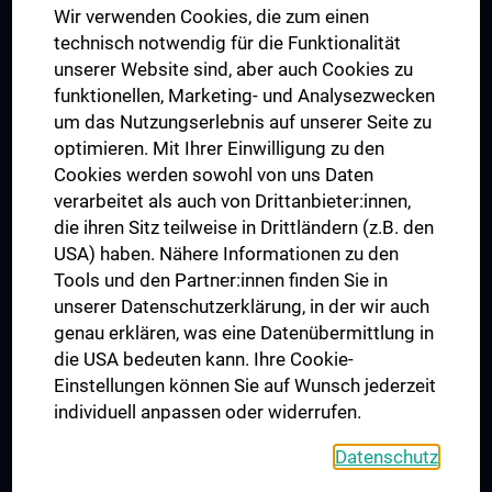
Wir verwenden Cookies, die zum einen
Graduiertentraining
technisch notwendig für die Funktionalität
Dual Career
unserer Website sind, aber auch Cookies zu
funktionellen, Marketing- und Analysezwecken
Trusted Reseach - Research Security - Foreign Interference
um das Nutzungserlebnis auf unserer Seite zu
UNESCO Lehrstuhl für Bioethik
optimieren. Mit Ihrer Einwilligung zu den
MUVI
Cookies werden sowohl von uns Daten
verarbeitet als auch von Drittanbieter:innen,
die ihren Sitz teilweise in Drittländern (z.B. den
USA) haben. Nähere Informationen zu den
Folgen Sie uns auf
Tools und den Partner:innen finden Sie in
unserer Datenschutzerklärung, in der wir auch
genau erklären, was eine Datenübermittlung in
die USA bedeuten kann. Ihre Cookie-
Einstellungen können Sie auf Wunsch jederzeit
individuell anpassen oder widerrufen.
PRESSE
JOBS
Datenschutz
MEDUNI SHOP