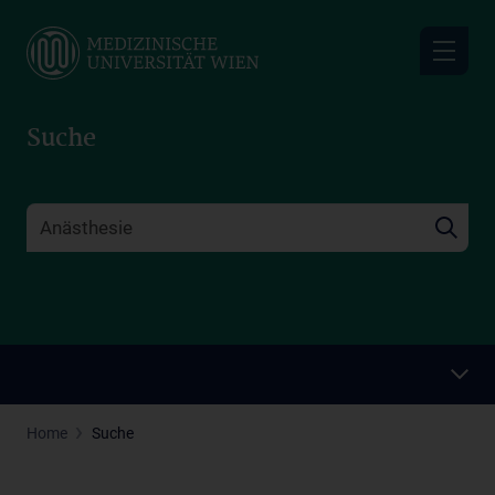
Skip
to
main
content
Suche
Home
Suche