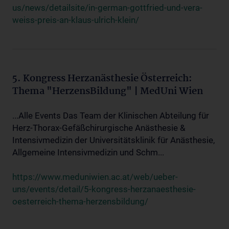
us/news/detailsite/in-german-gottfried-und-vera-
weiss-preis-an-klaus-ulrich-klein/
5. Kongress Herzanästhesie Österreich:
Thema "HerzensBildung" | MedUni Wien
...Alle Events Das Team der Klinischen Abteilung für
Herz-Thorax-Gefäßchirurgische Anästhesie &
Intensivmedizin der Universitätsklinik für Anästhesie,
Allgemeine Intensivmedizin und Schm...
https://www.meduniwien.ac.at/web/ueber-
uns/events/detail/5-kongress-herzanaesthesie-
oesterreich-thema-herzensbildung/