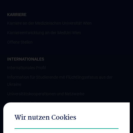
KARRIERE
Karriere an der Medizinischen Universität Wien
Karriereentwicklung an der MedUni Wien
Offene Stellen
INTERNATIONALES
Internationales Profil
Information für Studierende mit Flüchtlingsstatus aus der
Ukraine
Universitätskooperationen und Netzwerke
Internationale Kooperationen
Adjunct Professorships
Wir nutzen Cookies
Student & Staff Exchange
Das KPJ der MedUni Wien