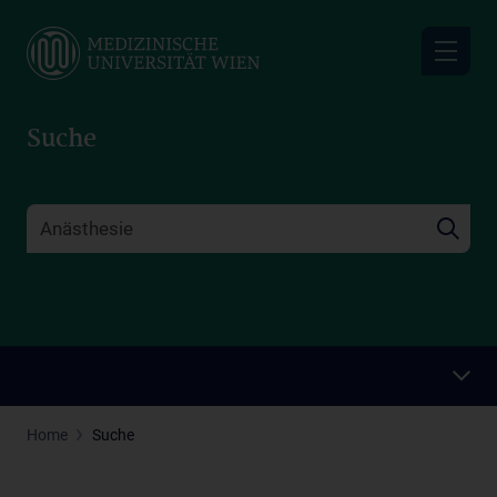
Skip
to
main
content
Suche
Home
Suche