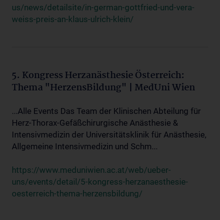
us/news/detailsite/in-german-gottfried-und-vera-
weiss-preis-an-klaus-ulrich-klein/
5. Kongress Herzanästhesie Österreich:
Thema "HerzensBildung" | MedUni Wien
...Alle Events Das Team der Klinischen Abteilung für
Herz-Thorax-Gefäßchirurgische Anästhesie &
Intensivmedizin der Universitätsklinik für Anästhesie,
Allgemeine Intensivmedizin und Schm...
https://www.meduniwien.ac.at/web/ueber-
uns/events/detail/5-kongress-herzanaesthesie-
oesterreich-thema-herzensbildung/