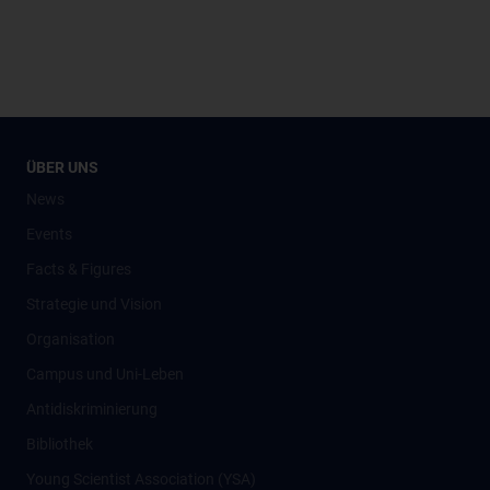
ÜBER UNS
News
Events
Facts & Figures
Strategie und Vision
Organisation
Campus und Uni-Leben
Antidiskriminierung
Bibliothek
Young Scientist Association (YSA)