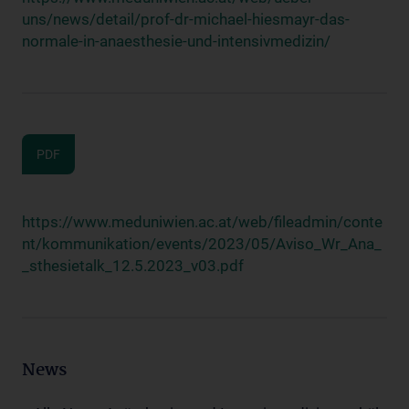
uns/news/detail/prof-dr-michael-hiesmayr-das-
normale-in-anaesthesie-und-intensivmedizin/
PDF
https://www.meduniwien.ac.at/web/fileadmin/conte
nt/kommunikation/events/2023/05/Aviso_Wr_Ana_
_sthesietalk_12.5.2023_v03.pdf
News