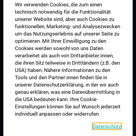
Wir verwenden Cookies, die zum einen
Graduiertentraining
technisch notwendig für die Funktionalität
Dual Career
unserer Website sind, aber auch Cookies zu
funktionellen, Marketing- und Analysezwecken
Trusted Reseach - Research Security - Foreign Interference
um das Nutzungserlebnis auf unserer Seite zu
UNESCO Lehrstuhl für Bioethik
optimieren. Mit Ihrer Einwilligung zu den
MUVI
Cookies werden sowohl von uns Daten
verarbeitet als auch von Drittanbieter:innen,
die ihren Sitz teilweise in Drittländern (z.B. den
USA) haben. Nähere Informationen zu den
Folgen Sie uns auf
Tools und den Partner:innen finden Sie in
unserer Datenschutzerklärung, in der wir auch
genau erklären, was eine Datenübermittlung in
die USA bedeuten kann. Ihre Cookie-
Einstellungen können Sie auf Wunsch jederzeit
individuell anpassen oder widerrufen.
PRESSE
JOBS
Datenschutz
MEDUNI SHOP