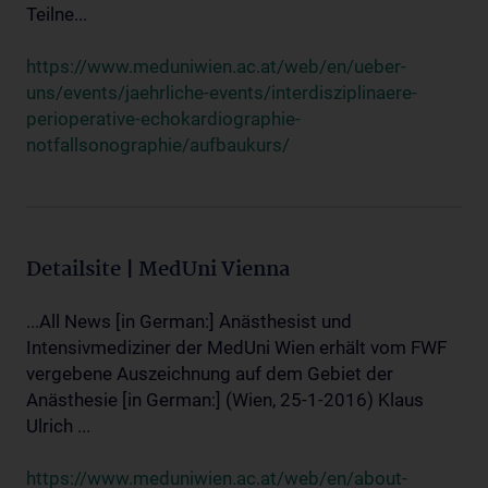
Teilne...
https://www.meduniwien.ac.at/web/en/ueber-
uns/events/jaehrliche-events/interdisziplinaere-
perioperative-echokardiographie-
notfallsonographie/aufbaukurs/
Detailsite | MedUni Vienna
...All News [in German:] Anästhesist und
Intensivmediziner der MedUni Wien erhält vom FWF
vergebene Auszeichnung auf dem Gebiet der
Anästhesie [in German:] (Wien, 25-1-2016) Klaus
Ulrich ...
https://www.meduniwien.ac.at/web/en/about-