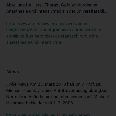
Abteilung für Herz-, Thorax-, Gefäßchirurgische
Anästhesie und Intensivmedizin der Universitätskli...
https://www.meduniwien.ac.at/web/ueber-
uns/events/detail/postgraduales-curriculum-klin-
abteilung-fuer-herz-thorax-gefaesschirurgische-
anaesthesie-und-intensivme/
News
...Alle News Am 25. März 2010 hält Univ. Prof. Dr.
Michael Hiesmayr seine Antrittsvorlesung über „Das
Normale in Anästhesie und Intensivmedizin.“ Michael
Hiesmayr bekleidet seit 1. 7. 2008...
https://www.meduniwien.ac.at/web/ueber-