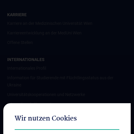
KARRIERE
Karriere an der Medizinischen Universität Wien
Karriereentwicklung an der MedUni Wien
Offene Stellen
INTERNATIONALES
Internationales Profil
Information für Studierende mit Flüchtlingsstatus aus der
Ukraine
Universitätskooperationen und Netzwerke
Internationale Kooperationen
Adjunct Professorships
Wir nutzen Cookies
Student & Staff Exchange
Das KPJ der MedUni Wien