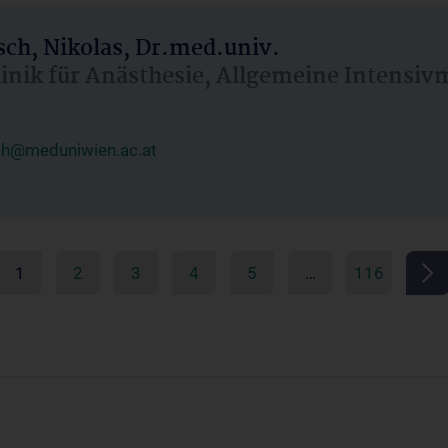
ch, Nikolas, Dr.med.univ.
linik für Anästhesie, Allgemeine Intensi
ch@meduniwien.ac.at
1
2
3
4
5
…
116