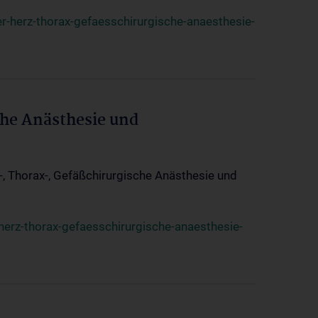
r-herz-thorax-gefaesschirurgische-anaesthesie-
che Anästhesie und
z-, Thorax-, Gefäßchirurgische Anästhesie und
herz-thorax-gefaesschirurgische-anaesthesie-