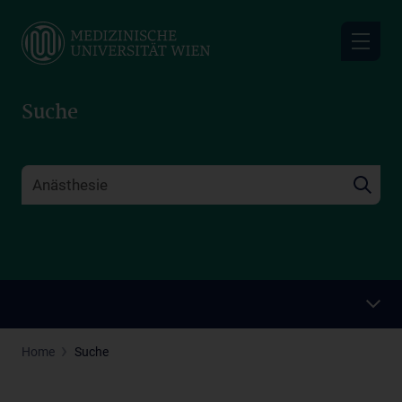
Skip
to
main
content
Suche
Home
Suche