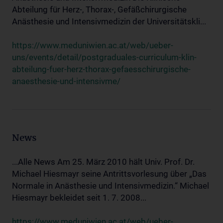
Abteilung für Herz-, Thorax-, Gefäßchirurgische
Anästhesie und Intensivmedizin der Universitätskli...
https://www.meduniwien.ac.at/web/ueber-
uns/events/detail/postgraduales-curriculum-klin-
abteilung-fuer-herz-thorax-gefaesschirurgische-
anaesthesie-und-intensivme/
News
...Alle News Am 25. März 2010 hält Univ. Prof. Dr.
Michael Hiesmayr seine Antrittsvorlesung über „Das
Normale in Anästhesie und Intensivmedizin.“ Michael
Hiesmayr bekleidet seit 1. 7. 2008...
https://www.meduniwien.ac.at/web/ueber-