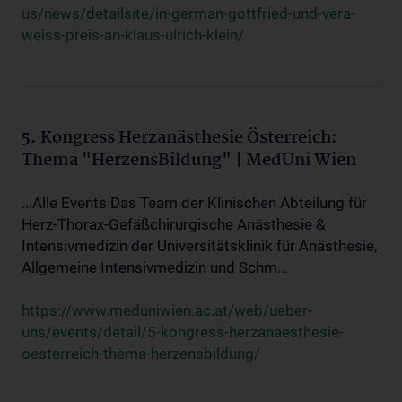
us/news/detailsite/in-german-gottfried-und-vera-
weiss-preis-an-klaus-ulrich-klein/
5. Kongress Herzanästhesie Österreich:
Thema "HerzensBildung" | MedUni Wien
...Alle Events Das Team der Klinischen Abteilung für
Herz-Thorax-Gefäßchirurgische Anästhesie &
Intensivmedizin der Universitätsklinik für Anästhesie,
Allgemeine Intensivmedizin und Schm...
https://www.meduniwien.ac.at/web/ueber-
uns/events/detail/5-kongress-herzanaesthesie-
oesterreich-thema-herzensbildung/