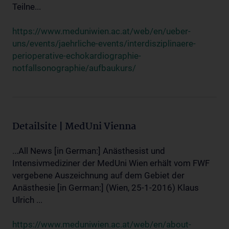
Teilne...
https://www.meduniwien.ac.at/web/en/ueber-
uns/events/jaehrliche-events/interdisziplinaere-
perioperative-echokardiographie-
notfallsonographie/aufbaukurs/
Detailsite | MedUni Vienna
...All News [in German:] Anästhesist und
Intensivmediziner der MedUni Wien erhält vom FWF
vergebene Auszeichnung auf dem Gebiet der
Anästhesie [in German:] (Wien, 25-1-2016) Klaus
Ulrich ...
https://www.meduniwien.ac.at/web/en/about-