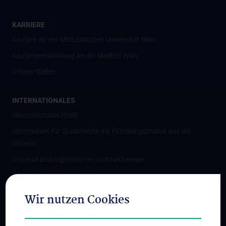
KARRIERE
Karriere an der Medizinischen Universität Wien
Karriereentwicklung an der MedUni Wien
Offene Stellen
INTERNATIONALES
Internationales Profil
Information für Studierende mit Flüchtlingsstatus aus der
Ukraine
Universitätskooperationen und Netzwerke
Internationale Kooperationen
Adjunct Professorships
Wir nutzen Cookies
Student & Staff Exchange
Das KPJ der MedUni Wien