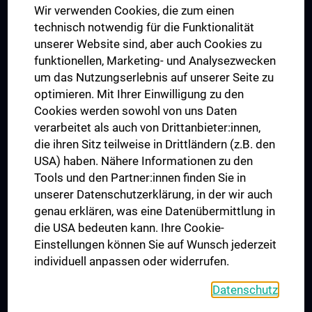
Wir verwenden Cookies, die zum einen
Graduiertentraining
technisch notwendig für die Funktionalität
Dual Career
unserer Website sind, aber auch Cookies zu
funktionellen, Marketing- und Analysezwecken
Trusted Reseach - Research Security - Foreign Interference
um das Nutzungserlebnis auf unserer Seite zu
UNESCO Lehrstuhl für Bioethik
optimieren. Mit Ihrer Einwilligung zu den
MUVI
Cookies werden sowohl von uns Daten
verarbeitet als auch von Drittanbieter:innen,
die ihren Sitz teilweise in Drittländern (z.B. den
USA) haben. Nähere Informationen zu den
Folgen Sie uns auf
Tools und den Partner:innen finden Sie in
unserer Datenschutzerklärung, in der wir auch
genau erklären, was eine Datenübermittlung in
die USA bedeuten kann. Ihre Cookie-
Einstellungen können Sie auf Wunsch jederzeit
individuell anpassen oder widerrufen.
PRESSE
JOBS
Datenschutz
MEDUNI SHOP