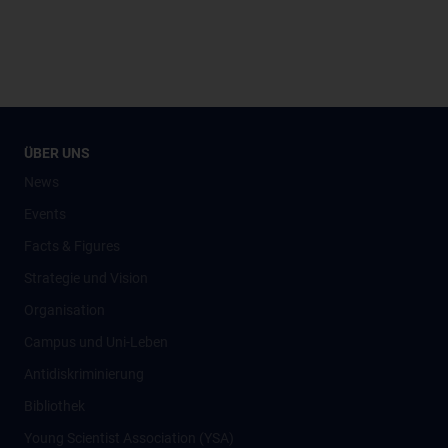
ÜBER UNS
News
Events
Facts & Figures
Strategie und Vision
Organisation
Campus und Uni-Leben
Antidiskriminierung
Bibliothek
Young Scientist Association (YSA)