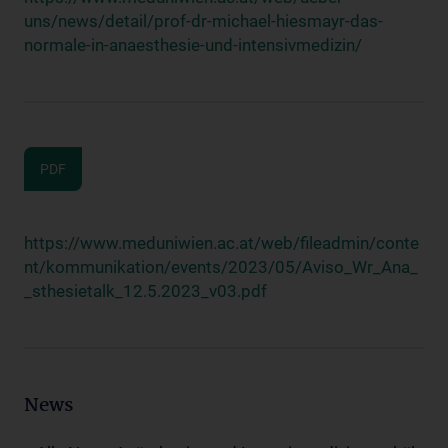
uns/news/detail/prof-dr-michael-hiesmayr-das-
normale-in-anaesthesie-und-intensivmedizin/
PDF
https://www.meduniwien.ac.at/web/fileadmin/conte
nt/kommunikation/events/2023/05/Aviso_Wr_Ana_
_sthesietalk_12.5.2023_v03.pdf
News