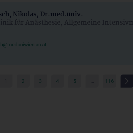
ch, Nikolas, Dr.med.univ.
linik für Anästhesie, Allgemeine Intensi
ch@meduniwien.ac.at
1
2
3
4
5
…
116