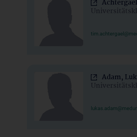
Achtergael
Universitätsk
tim.achtergael@med
Adam, Luk
Universitätsk
lukas.adam@meduni