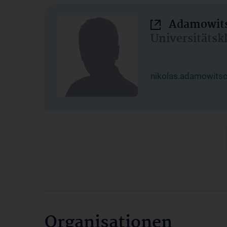
Adamowits
Universitätsk
nikolas.adamowits
Organisationen