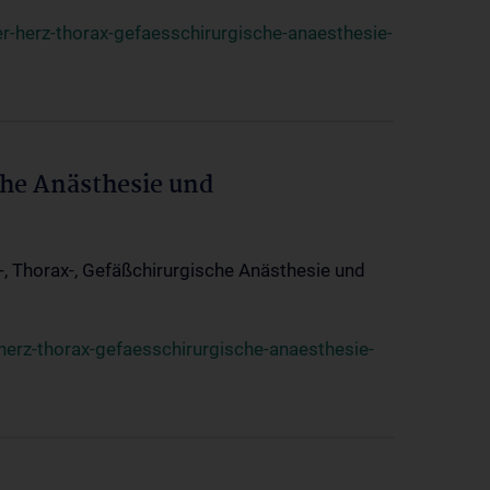
r-herz-thorax-gefaesschirurgische-anaesthesie-
che Anästhesie und
z-, Thorax-, Gefäßchirurgische Anästhesie und
herz-thorax-gefaesschirurgische-anaesthesie-