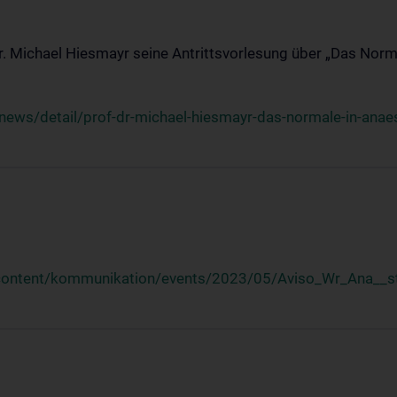
Dr. Michael Hiesmayr seine Antrittsvorlesung über „Das Norm
ews/detail/prof-dr-michael-hiesmayr-das-normale-in-anaes
/content/kommunikation/events/2023/05/Aviso_Wr_Ana__st