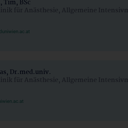
, Tim, BSc
linik für Anästhesie, Allgemeine Intensi
uniwien.ac.at
as, Dr.med.univ.
linik für Anästhesie, Allgemeine Intensi
wien.ac.at