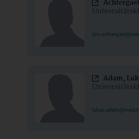
Achtergael
Universitätsk
tim.achtergael@med
Adam, Luk
Universitätsk
lukas.adam@meduni