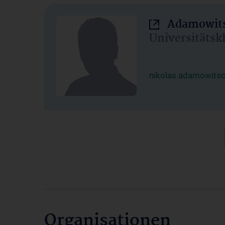
Adamowits
Universitätsk
nikolas.adamowits
Organisationen