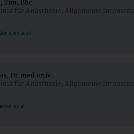
, Tim, BSc
linik für Anästhesie, Allgemeine Intensi
uniwien.ac.at
as, Dr.med.univ.
linik für Anästhesie, Allgemeine Intensi
wien.ac.at