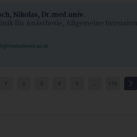
ch, Nikolas, Dr.med.univ.
linik für Anästhesie, Allgemeine Intensi
ch@meduniwien.ac.at
1
2
3
4
5
…
116