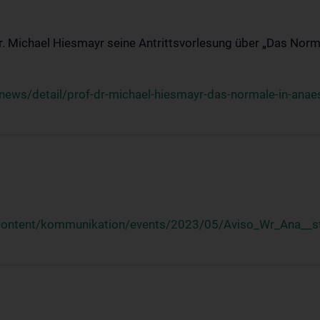
Dr. Michael Hiesmayr seine Antrittsvorlesung über „Das Norm
ews/detail/prof-dr-michael-hiesmayr-das-normale-in-anaes
/content/kommunikation/events/2023/05/Aviso_Wr_Ana__st