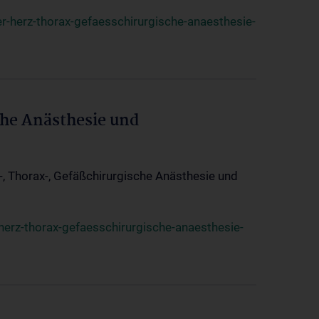
r-herz-thorax-gefaesschirurgische-anaesthesie-
che Anästhesie und
z-, Thorax-, Gefäßchirurgische Anästhesie und
herz-thorax-gefaesschirurgische-anaesthesie-