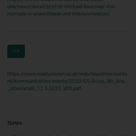
uns/news/detail/prof-dr-michael-hiesmayr-das-
normale-in-anaesthesie-und-intensivmedizin/
PDF
https://www.meduniwien.ac.at/web/fileadmin/conte
nt/kommunikation/events/2023/05/Aviso_Wr_Ana_
_sthesietalk_12.5.2023_v03.pdf
News