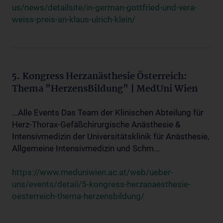
us/news/detailsite/in-german-gottfried-und-vera-
weiss-preis-an-klaus-ulrich-klein/
5. Kongress Herzanästhesie Österreich:
Thema "HerzensBildung" | MedUni Wien
...Alle Events Das Team der Klinischen Abteilung für
Herz-Thorax-Gefäßchirurgische Anästhesie &
Intensivmedizin der Universitätsklinik für Anästhesie,
Allgemeine Intensivmedizin und Schm...
https://www.meduniwien.ac.at/web/ueber-
uns/events/detail/5-kongress-herzanaesthesie-
oesterreich-thema-herzensbildung/