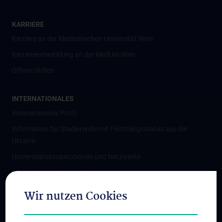
KARRIERE
Karriere an der Medizinischen Universität Wien
Karriereentwicklung an der MedUni Wien
Offene Stellen
INTERNATIONALES
Internationales Profil
Information für Studierende mit Flüchtlingsstatus aus der
Ukraine
Universitätskooperationen und Netzwerke
Internationale Kooperationen
Adjunct Professorships
Wir nutzen Cookies
Student & Staff Exchange
Das KPJ der MedUni Wien