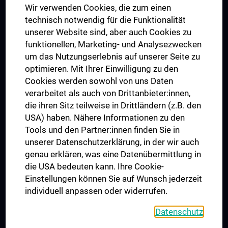
Wir verwenden Cookies, die zum einen
Graduiertentraining
technisch notwendig für die Funktionalität
Dual Career
unserer Website sind, aber auch Cookies zu
funktionellen, Marketing- und Analysezwecken
Trusted Reseach - Research Security - Foreign Interference
um das Nutzungserlebnis auf unserer Seite zu
UNESCO Lehrstuhl für Bioethik
optimieren. Mit Ihrer Einwilligung zu den
MUVI
Cookies werden sowohl von uns Daten
verarbeitet als auch von Drittanbieter:innen,
die ihren Sitz teilweise in Drittländern (z.B. den
USA) haben. Nähere Informationen zu den
Folgen Sie uns auf
Tools und den Partner:innen finden Sie in
unserer Datenschutzerklärung, in der wir auch
genau erklären, was eine Datenübermittlung in
die USA bedeuten kann. Ihre Cookie-
Einstellungen können Sie auf Wunsch jederzeit
individuell anpassen oder widerrufen.
PRESSE
JOBS
Datenschutz
MEDUNI SHOP