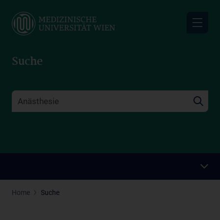
Skip
to
main
content
Suche
Home
Suche