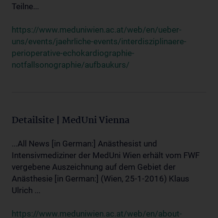
Teilne...
https://www.meduniwien.ac.at/web/en/ueber-
uns/events/jaehrliche-events/interdisziplinaere-
perioperative-echokardiographie-
notfallsonographie/aufbaukurs/
Detailsite | MedUni Vienna
...All News [in German:] Anästhesist und
Intensivmediziner der MedUni Wien erhält vom FWF
vergebene Auszeichnung auf dem Gebiet der
Anästhesie [in German:] (Wien, 25-1-2016) Klaus
Ulrich ...
https://www.meduniwien.ac.at/web/en/about-