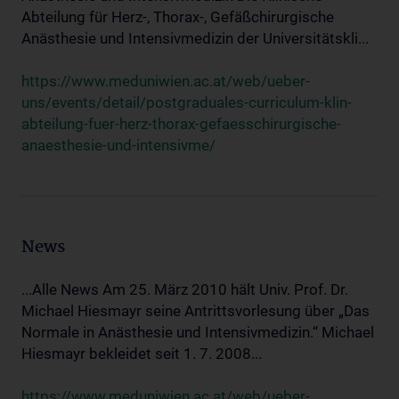
Abteilung für Herz-, Thorax-, Gefäßchirurgische
Anästhesie und Intensivmedizin der Universitätskli...
https://www.meduniwien.ac.at/web/ueber-
uns/events/detail/postgraduales-curriculum-klin-
abteilung-fuer-herz-thorax-gefaesschirurgische-
anaesthesie-und-intensivme/
News
...Alle News Am 25. März 2010 hält Univ. Prof. Dr.
Michael Hiesmayr seine Antrittsvorlesung über „Das
Normale in Anästhesie und Intensivmedizin.“ Michael
Hiesmayr bekleidet seit 1. 7. 2008...
https://www.meduniwien.ac.at/web/ueber-