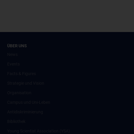
ÜBER UNS
News
Events
Facts & Figures
Strategie und Vision
Organisation
Campus und Uni-Leben
Antidiskriminierung
Bibliothek
Young Scientist Association (YSA)