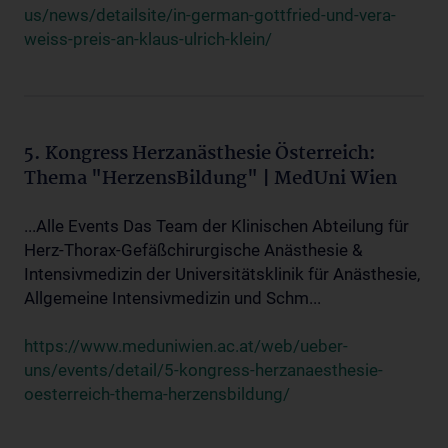
us/news/detailsite/in-german-gottfried-und-vera-
weiss-preis-an-klaus-ulrich-klein/
5. Kongress Herzanästhesie Österreich:
Thema "HerzensBildung" | MedUni Wien
...Alle Events Das Team der Klinischen Abteilung für
Herz-Thorax-Gefäßchirurgische Anästhesie &
Intensivmedizin der Universitätsklinik für Anästhesie,
Allgemeine Intensivmedizin und Schm...
https://www.meduniwien.ac.at/web/ueber-
uns/events/detail/5-kongress-herzanaesthesie-
oesterreich-thema-herzensbildung/