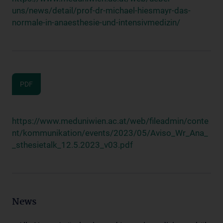
uns/news/detail/prof-dr-michael-hiesmayr-das-
normale-in-anaesthesie-und-intensivmedizin/
PDF
https://www.meduniwien.ac.at/web/fileadmin/conte
nt/kommunikation/events/2023/05/Aviso_Wr_Ana_
_sthesietalk_12.5.2023_v03.pdf
News