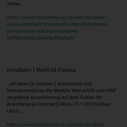
Teilne...
https://www.meduniwien.ac.at/web/en/ueber-
uns/events/jaehrliche-events/interdisziplinaere-
perioperative-echokardiographie-
notfallsonographie/aufbaukurs/
Detailsite | MedUni Vienna
...All News [in German:] Anästhesist und
Intensivmediziner der MedUni Wien erhält vom FWF
vergebene Auszeichnung auf dem Gebiet der
Anästhesie [in German:] (Wien, 25-1-2016) Klaus
Ulrich ...
https://www.meduniwien.ac.at/web/en/about-