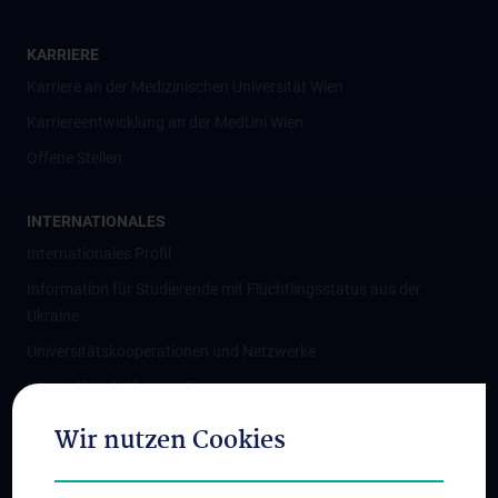
KARRIERE
Karriere an der Medizinischen Universität Wien
Karriereentwicklung an der MedUni Wien
Offene Stellen
INTERNATIONALES
Internationales Profil
Information für Studierende mit Flüchtlingsstatus aus der
Ukraine
Universitätskooperationen und Netzwerke
Internationale Kooperationen
Adjunct Professorships
Wir nutzen Cookies
Student & Staff Exchange
Das KPJ der MedUni Wien