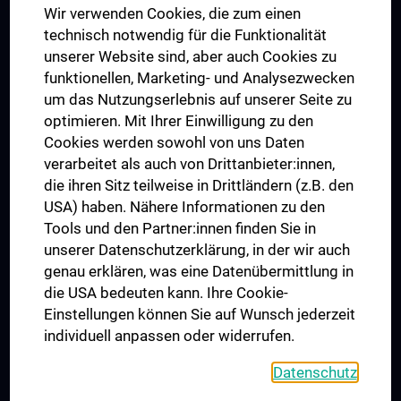
Wir verwenden Cookies, die zum einen
Graduiertentraining
technisch notwendig für die Funktionalität
Dual Career
unserer Website sind, aber auch Cookies zu
funktionellen, Marketing- und Analysezwecken
Trusted Reseach - Research Security - Foreign Interference
um das Nutzungserlebnis auf unserer Seite zu
UNESCO Lehrstuhl für Bioethik
optimieren. Mit Ihrer Einwilligung zu den
MUVI
Cookies werden sowohl von uns Daten
verarbeitet als auch von Drittanbieter:innen,
die ihren Sitz teilweise in Drittländern (z.B. den
USA) haben. Nähere Informationen zu den
Folgen Sie uns auf
Tools und den Partner:innen finden Sie in
unserer Datenschutzerklärung, in der wir auch
genau erklären, was eine Datenübermittlung in
die USA bedeuten kann. Ihre Cookie-
Einstellungen können Sie auf Wunsch jederzeit
individuell anpassen oder widerrufen.
PRESSE
JOBS
Datenschutz
MEDUNI SHOP