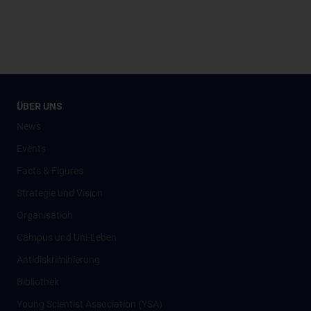
ÜBER UNS
News
Events
Facts & Figures
Strategie und Vision
Organisation
Campus und Uni-Leben
Antidiskriminierung
Bibliothek
Young Scientist Association (YSA)