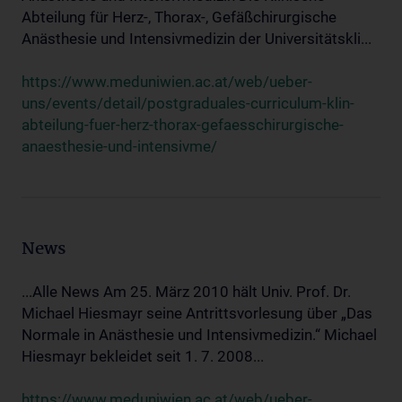
Abteilung für Herz-, Thorax-, Gefäßchirurgische
Anästhesie und Intensivmedizin der Universitätskli...
https://www.meduniwien.ac.at/web/ueber-
uns/events/detail/postgraduales-curriculum-klin-
abteilung-fuer-herz-thorax-gefaesschirurgische-
anaesthesie-und-intensivme/
News
...Alle News Am 25. März 2010 hält Univ. Prof. Dr.
Michael Hiesmayr seine Antrittsvorlesung über „Das
Normale in Anästhesie und Intensivmedizin.“ Michael
Hiesmayr bekleidet seit 1. 7. 2008...
https://www.meduniwien.ac.at/web/ueber-