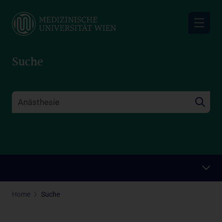
Skip
to
main
content
Suche
Home
Suche