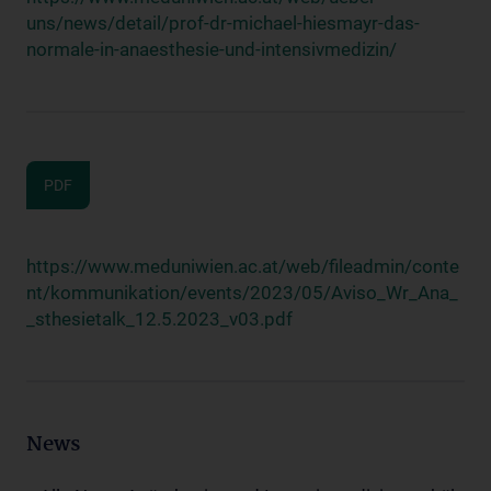
uns/news/detail/prof-dr-michael-hiesmayr-das-
normale-in-anaesthesie-und-intensivmedizin/
PDF
https://www.meduniwien.ac.at/web/fileadmin/conte
nt/kommunikation/events/2023/05/Aviso_Wr_Ana_
_sthesietalk_12.5.2023_v03.pdf
News