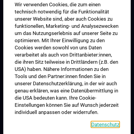
Wir verwenden Cookies, die zum einen
Graduiertentraining
technisch notwendig für die Funktionalität
Dual Career
unserer Website sind, aber auch Cookies zu
funktionellen, Marketing- und Analysezwecken
Trusted Reseach - Research Security - Foreign Interference
um das Nutzungserlebnis auf unserer Seite zu
UNESCO Lehrstuhl für Bioethik
optimieren. Mit Ihrer Einwilligung zu den
MUVI
Cookies werden sowohl von uns Daten
verarbeitet als auch von Drittanbieter:innen,
die ihren Sitz teilweise in Drittländern (z.B. den
USA) haben. Nähere Informationen zu den
Folgen Sie uns auf
Tools und den Partner:innen finden Sie in
unserer Datenschutzerklärung, in der wir auch
genau erklären, was eine Datenübermittlung in
die USA bedeuten kann. Ihre Cookie-
Einstellungen können Sie auf Wunsch jederzeit
individuell anpassen oder widerrufen.
PRESSE
JOBS
Datenschutz
MEDUNI SHOP