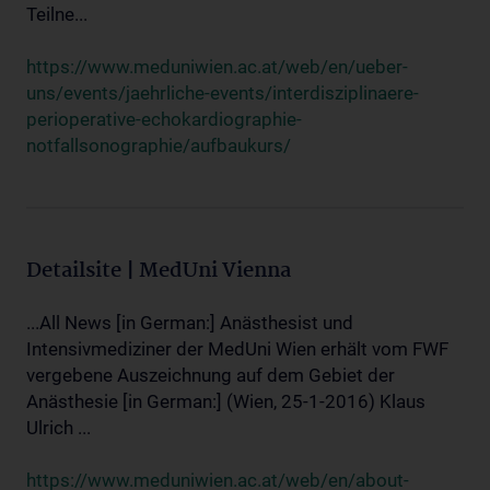
Teilne...
https://www.meduniwien.ac.at/web/en/ueber-
uns/events/jaehrliche-events/interdisziplinaere-
perioperative-echokardiographie-
notfallsonographie/aufbaukurs/
Detailsite | MedUni Vienna
...All News [in German:] Anästhesist und
Intensivmediziner der MedUni Wien erhält vom FWF
vergebene Auszeichnung auf dem Gebiet der
Anästhesie [in German:] (Wien, 25-1-2016) Klaus
Ulrich ...
https://www.meduniwien.ac.at/web/en/about-