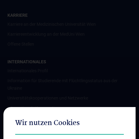
KARRIERE
Karriere an der Medizinischen Universität Wien
Karriereentwicklung an der MedUni Wien
Offene Stellen
INTERNATIONALES
Internationales Profil
Information für Studierende mit Flüchtlingsstatus aus der
Ukraine
Universitätskooperationen und Netzwerke
Internationale Kooperationen
Adjunct Professorships
Wir nutzen Cookies
Student & Staff Exchange
Das KPJ der MedUni Wien