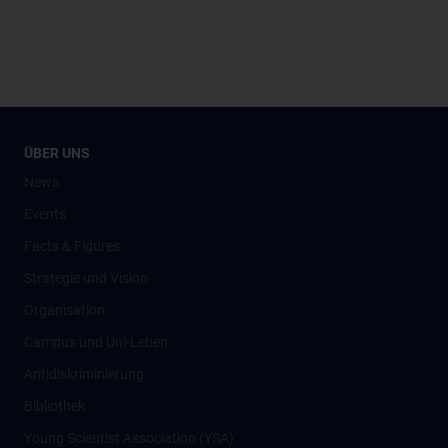
ÜBER UNS
News
Events
Facts & Figures
Strategie und Vision
Organisation
Campus und Uni-Leben
Antidiskriminierung
Bibliothek
Young Scientist Association (YSA)