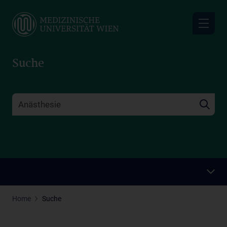
Skip
to
main
content
Suche
Home
Suche