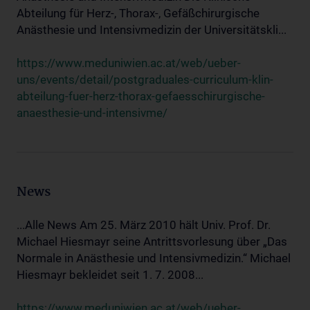
Abteilung für Herz-, Thorax-, Gefäßchirurgische
Anästhesie und Intensivmedizin der Universitätskli...
https://www.meduniwien.ac.at/web/ueber-
uns/events/detail/postgraduales-curriculum-klin-
abteilung-fuer-herz-thorax-gefaesschirurgische-
anaesthesie-und-intensivme/
News
...Alle News Am 25. März 2010 hält Univ. Prof. Dr.
Michael Hiesmayr seine Antrittsvorlesung über „Das
Normale in Anästhesie und Intensivmedizin.“ Michael
Hiesmayr bekleidet seit 1. 7. 2008...
https://www.meduniwien.ac.at/web/ueber-