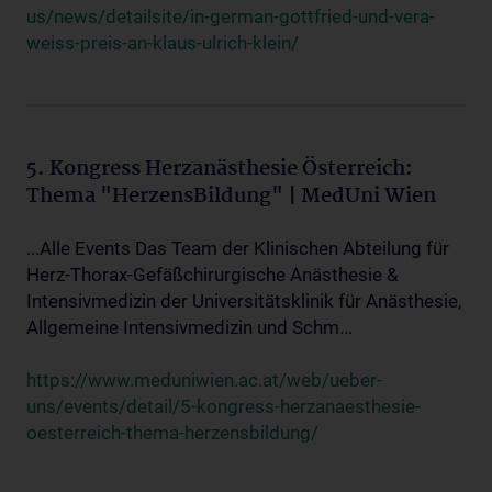
us/news/detailsite/in-german-gottfried-und-vera-
weiss-preis-an-klaus-ulrich-klein/
5. Kongress Herzanästhesie Österreich:
Thema "HerzensBildung" | MedUni Wien
...Alle Events Das Team der Klinischen Abteilung für
Herz-Thorax-Gefäßchirurgische Anästhesie &
Intensivmedizin der Universitätsklinik für Anästhesie,
Allgemeine Intensivmedizin und Schm...
https://www.meduniwien.ac.at/web/ueber-
uns/events/detail/5-kongress-herzanaesthesie-
oesterreich-thema-herzensbildung/