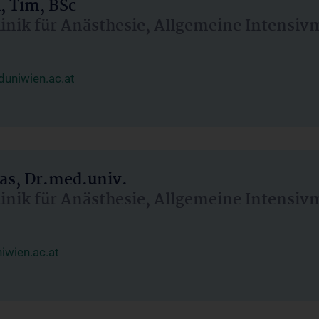
, Tim, BSc
linik für Anästhesie, Allgemeine Intensi
uniwien.ac.at
as, Dr.med.univ.
linik für Anästhesie, Allgemeine Intensi
wien.ac.at