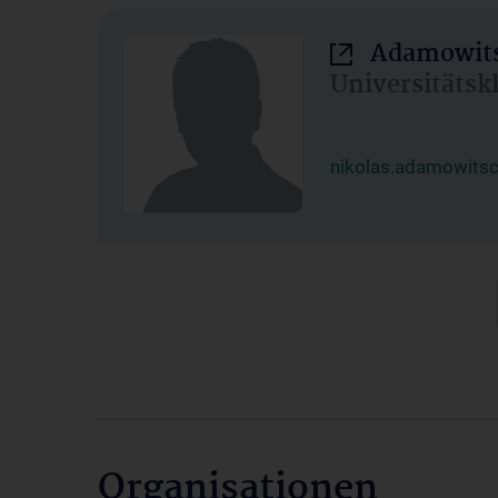
Adamowits
Universitätsk
nikolas.adamowits
Organisationen