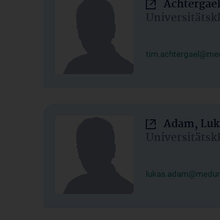
Achtergael
Universitätsk
tim.achtergael@med
Adam, Luk
Universitätsk
lukas.adam@meduni