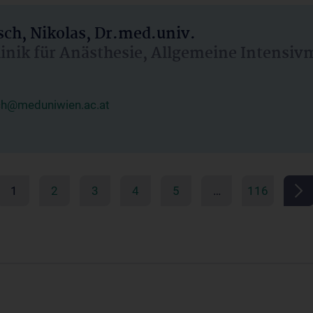
ch, Nikolas, Dr.med.univ.
linik für Anästhesie, Allgemeine Intensi
ch@meduniwien.ac.at
1
2
3
4
5
…
116