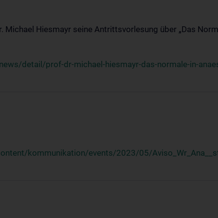
Dr. Michael Hiesmayr seine Antrittsvorlesung über „Das Norm
ews/detail/prof-dr-michael-hiesmayr-das-normale-in-anaes
/content/kommunikation/events/2023/05/Aviso_Wr_Ana__st