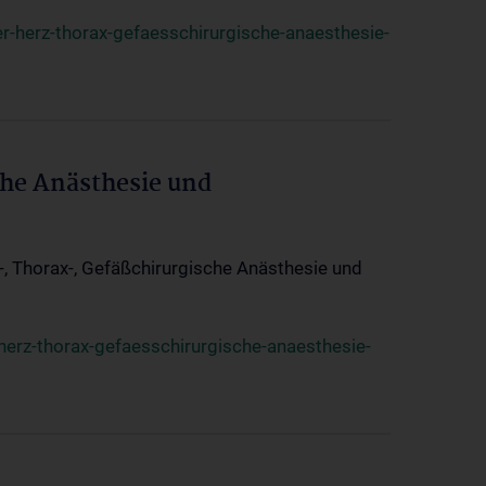
r-herz-thorax-gefaesschirurgische-anaesthesie-
che Anästhesie und
z-, Thorax-, Gefäßchirurgische Anästhesie und
herz-thorax-gefaesschirurgische-anaesthesie-